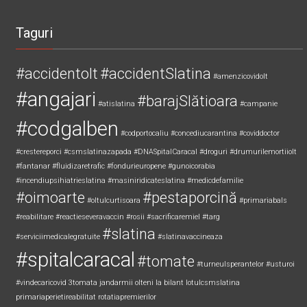
Taguri
#accidentolt
#accidentSlatina
#amenzicovidolt
#angajari
#barajSlătioara
#atislatina
#campanie
#codgalben
#codportocaliu
#concediucarantina
#coviddoctor
#crestereporci
#csmslatinazapada
#DNASpitalCaracal
#droguri
#drumurilemortiiolt
#fantanar
#fluidizaretrafic
#fondurieuropene
#gunoicorabia
#incendiupsihiatrieslatina
#masiniridicateslatina
#medicdefamilie
#oimoarte
#pestaporcină
#oltulcurtisoara
#primariabals
#reabilitare
#reactieseveravaccin
#rosii
#sacrificaremiel #targ
#slatina
#serviciimedicalegratuite
#slatinavaccineaza
#spitalcaracal
#tomate
#turneulsperantelor
#usturoi
#vindecaricovid
3tomata
jandarmii olteni
la bilant
lotulcsmslatina
primariaperietireabilitat
rotatiapremierilor