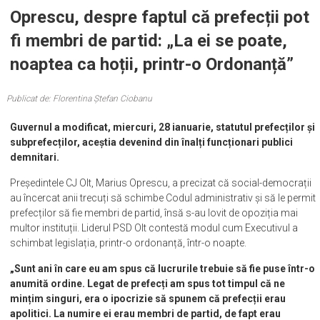
Oprescu, despre faptul că prefecții pot
fi membri de partid: „La ei se poate,
noaptea ca hoții, printr-o Ordonanță”
Publicat de: Florentina Ștefan Ciobanu
Guvernul a modificat, miercuri, 28 ianuarie, statutul prefecților și
subprefecților, aceștia devenind din înalți funcționari publici
demnitari.
Președintele CJ Olt, Marius Oprescu, a precizat că social-democrații
au încercat anii trecuți să schimbe Codul administrativ și să le permit
prefecților să fie membri de partid, însă s-au lovit de opoziția mai
multor instituții. Liderul PSD Olt contestă modul cum Executivul a
schimbat legislația, printr-o ordonanță, într-o noapte.
„Sunt ani în care eu am spus că lucrurile trebuie să fie puse într-o
anumită ordine. Legat de prefecți am spus tot timpul că ne
mințim singuri, era o ipocrizie să spunem că prefecții erau
apolitici. La numire ei erau membri de partid, de fapt erau