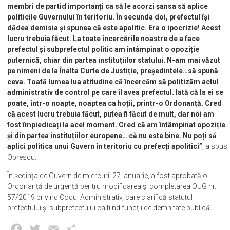
membri de partid importanți ca să le acorzi șansa să aplice
politicile Guvernului în teritoriu. În secunda doi, prefectul își
dădea demisia și spunea că este apolitic. Era o ipocrizie! Acest
lucru trebuia făcut. La toate încercările noastre de a face
prefectul și subprefectul politic am întâmpinat o opoziție
puternică, chiar din partea instituțiilor statului. N-am mai văzut
pe nimeni de la Înalta Curte de Justiție, președintele…să spună
ceva. Toată lumea lua atitudine că încercăm să politizăm actul
administrativ de control pe care îl avea prefectul. Iată că la ei se
poate, într-o noapte, noaptea ca hoții, printr-o Ordonanță. Cred
că acest lucru trebuia făcut, putea fi făcut de mult, dar noi am
fost împiedicați la acel moment. Cred că am întâmpinat opoziție
și din partea instituțiilor europene… că nu este bine. Nu poți să
aplici politica unui Guvern în teritoriu cu prefecți apolitici”
, a spus
Oprescu.
În ședința de Guvern de miercuri, 27 ianuarie, a fost aprobată o
Ordonanță de urgență pentru modificarea și completarea OUG nr.
57/2019 privind Codul Administrativ, care clarifică statutul
prefectului și subprefectului ca fiind funcții de demnitate publică.
Facebook
Twitter
Email
Partajează