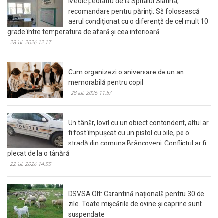
Medic pediatru de la Spitalul Slatina,
recomandare pentru părinți: Să folosească
aerul condiționat cu o diferență de cel mult 10
grade între temperatura de afară și cea interioară
28 iul. 2026 12:17
Cum organizezi o aniversare de un an
memorabilă pentru copil
28 iul. 2026 11:57
Un tânăr, lovit cu un obiect contondent, altul ar
fi fost împușcat cu un pistol cu bile, pe o
stradă din comuna Brâncoveni. Conflictul ar fi
plecat de la o tânără
22 iul. 2026 14:55
DSVSA Olt: Carantină națională pentru 30 de
zile. Toate mișcările de ovine și caprine sunt
suspendate