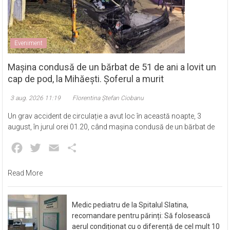
Eveniment
Mașina condusă de un bărbat de 51 de ani a lovit un
cap de pod, la Mihăești. Șoferul a murit
3 aug. 2026 11:19
Florentina Ștefan Ciobanu
Un grav accident de circulație a avut loc în această noapte, 3
august, în jurul orei 01.20, când mașina condusă de un bărbat de
Facebook
Twitter
Email
Partajează
Read More
Medic pediatru de la Spitalul Slatina,
recomandare pentru părinți: Să folosească
aerul condiționat cu o diferență de cel mult 10