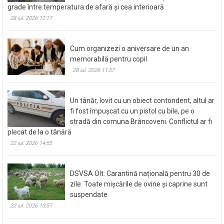
grade între temperatura de afară și cea interioară
28 iul. 2026 12:17
Cum organizezi o aniversare de un an
memorabilă pentru copil
28 iul. 2026 11:57
Un tânăr, lovit cu un obiect contondent, altul ar
fi fost împușcat cu un pistol cu bile, pe o
stradă din comuna Brâncoveni. Conflictul ar fi
plecat de la o tânără
22 iul. 2026 14:55
DSVSA Olt: Carantină națională pentru 30 de
zile. Toate mișcările de ovine și caprine sunt
suspendate
22 iul. 2026 13:57