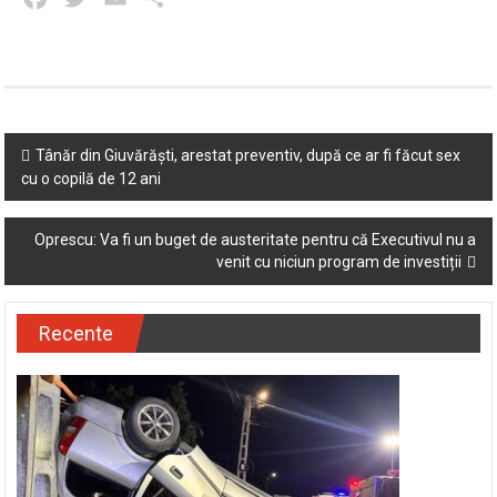
Post
Tânăr din Giuvărăști, arestat preventiv, după ce ar fi făcut sex
cu o copilă de 12 ani
navigation
Oprescu: Va fi un buget de austeritate pentru că Executivul nu a
venit cu niciun program de investiții
Recente