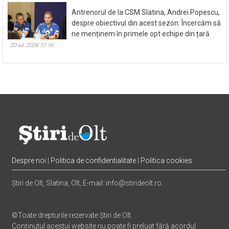
Antrenorul de la CSM Slatina, Andrei Popescu,
despre obiectivul din acest sezon: Încercăm să
ne menținem în primele opt echipe din țară
20 iul. 2026 17:16
Despre noi
|
Politica de confidentialitate
|
Politica cookies
Știri de Olt, Slatina, Olt, E-mail: info@stirideolt.ro.
©Toate drepturile rezervate Știri de Olt.
Conținutul acestui website nu poate fi preluat fără acordul