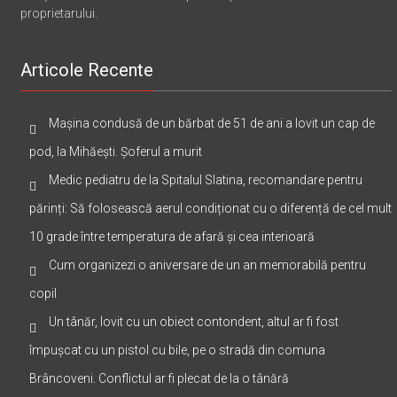
proprietarului.
Articole Recente
Mașina condusă de un bărbat de 51 de ani a lovit un cap de
pod, la Mihăești. Șoferul a murit
Medic pediatru de la Spitalul Slatina, recomandare pentru
părinți: Să folosească aerul condiționat cu o diferență de cel mult
10 grade între temperatura de afară și cea interioară
Cum organizezi o aniversare de un an memorabilă pentru
copil
Un tânăr, lovit cu un obiect contondent, altul ar fi fost
împușcat cu un pistol cu bile, pe o stradă din comuna
Brâncoveni. Conflictul ar fi plecat de la o tânără