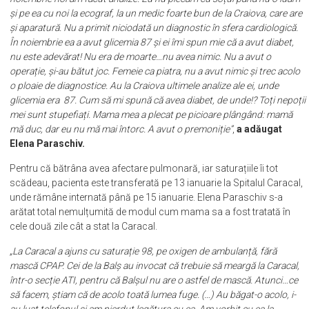
noduli la tiroidă și lua Eutyrox de 10 ani, dar era totul sub control. În
noiembrie noi am făcut analize. Eu nu plecam cu soțul până nu o luam
și pe ea cu noi la ecograf, la un medic foarte bun de la Craiova, care are
și aparatură. Nu a primit niciodată un diagnostic în sfera cardiologică.
În noiembrie ea a avut glicemia 87 și ei îmi spun mie că a avut diabet,
nu este adevărat! Nu era de moarte…nu avea nimic. Nu a avut o
operație, și-au bătut joc. Femeie ca piatra, nu a avut nimic și trec acolo
o ploaie de diagnostice. Au la Craiova ultimele analize ale ei, unde
glicemia era 87. Cum să mi spună că avea diabet, de unde!? Toți nepoții
mei sunt stupefiați. Mama mea a plecat pe picioare plângând: mamă
mă duc, dar eu nu mă mai întorc. A avut o premoniție”
,
a adăugat
Elena Paraschiv.
Pentru că bătrâna avea afectare pulmonară, iar saturațiile îi tot
scădeau, pacienta este transferată pe 13 ianuarie la Spitalul Caracal,
unde rămâne internată până pe 15 ianuarie. Elena Paraschiv s-a
arătat total nemulțumită de modul cum mama sa a fost tratată în
cele două zile cât a stat la Caracal.
„La Caracal a ajuns cu saturație 98, pe oxigen de ambulanță, fără
mască CPAP. Cei de la Balș au invocat că trebuie să meargă la Caracal,
într-o secție ATI, pentru că Balșul nu are o astfel de mască. Atunci…ce