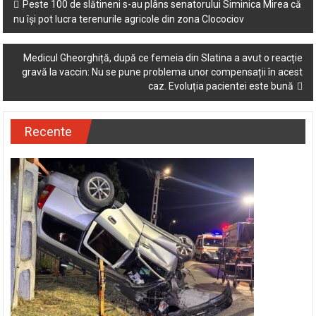
Post
Peste 100 de slătineni s-au plâns senatorului Siminica Mirea că
nu își pot lucra terenurile agricole din zona Clocociov
navigation
Medicul Gheorghiță, după ce femeia din Slatina a avut o reacție
gravă la vaccin: Nu se pune problema unor compensații în acest
caz. Evoluția pacientei este bună
Recente