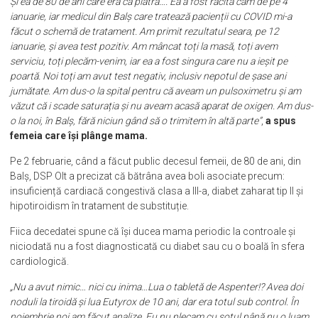
tun… Mama ei a trăit 95 de ani, la mama mea a venit cu lumânare sora
ei, de 94 de ani, de la Morunglav, și încă una de la Craiova, de 86 de ani.
Și ea de 80 de ani care era ca piatra…. Ea a fost răcită cam de pe 4
ianuarie, iar medicul din Balș care tratează pacienții cu COVID mi-a
făcut o schemă de tratament. Am primit rezultatul seara, pe 12
ianuarie, și avea test pozitiv. Am mâncat toți la masă, toți avem
serviciu, toți plecăm-venim, iar ea a fost singura care nu a ieșit pe
poartă. Noi toți am avut test negativ, inclusiv nepotul de șase ani
jumătate. Am dus-o la spital pentru că aveam un pulsoximetru și am
văzut că i scade saturația și nu aveam acasă aparat de oxigen. Am dus-
o la noi, în Balș, fără niciun gând să o trimitem în altă parte”
,
a spus
femeia care își plânge mama.
Pe 2 februarie, când a făcut public decesul femeii, de 80 de ani, din
Balș, DSP Olt a precizat că bătrâna avea boli asociate precum:
insuficiență cardiacă congestivă clasa a III-a, diabet zaharat tip II și
hipotiroidism în tratament de substituție.
Fiica decedatei spune că își ducea mama periodic la controale și
niciodată nu a fost diagnosticată cu diabet sau cu o boală în sfera
cardiologică.
„Nu a avut nimic… nici cu inima…Lua o tabletă de Aspenter!? Avea doi