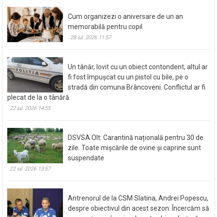
28 iul. 2026 12:17
Cum organizezi o aniversare de un an
memorabilă pentru copil
28 iul. 2026 11:57
Un tânăr, lovit cu un obiect contondent, altul ar
fi fost împușcat cu un pistol cu bile, pe o
stradă din comuna Brâncoveni. Conflictul ar fi
plecat de la o tânără
22 iul. 2026 14:55
DSVSA Olt: Carantină națională pentru 30 de
zile. Toate mișcările de ovine și caprine sunt
suspendate
22 iul. 2026 13:57