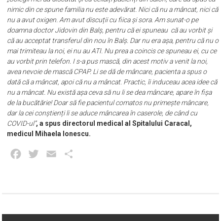
nevoie.
„Colegii mei au discutat și cu ceilalți pacienți din salon, care au spus că
nimic din ce spune familia nu este adevărat. Nici că nu a mâncat, nici că
nu a avut oxigen. Am avut discuții cu fiica și sora. Am sunat-o pe
doamna doctor Jidovin din Balș, pentru că ei spuneau că au vorbit și
că au acceptat transferul din nou în Balș. Dar nu era așa, pentru că nu o
mai trimiteau la noi, ei nu au ATI. Nu prea a coincis ce spuneau ei, cu ce
au vorbit prin telefon. I s-a pus mască, din acest motiv a venit la noi,
avea nevoie de mască CPAP. Li se dă de mâncare, pacienta a spus o
dată că a mâncat, apoi că nu a mâncat. Practic, îi induceau acea idee că
nu a mâncat. Nu există așa ceva să nu li se dea mâncare, apare în fișa
de la bucătărie! Doar să fie pacientul comatos nu primește mâncare,
dar la cei conștienți li se aduce mâncarea în caserole, de când cu
COVID-ul”
, a spus directorul medical al Spitalului Caracal,
medicul Mihaela Ionescu.
Facebook
Twitter
Email
Partajează