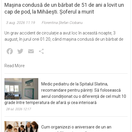
Eveniment
Mașina condusă de un bărbat de 51 de ani a lovit un
cap de pod, la Mihăești. Șoferul a murit
3 aug. 2026 11:19
Florentina Ștefan Ciobanu
Un grav accident de circulație a avut loc în această noapte, 3
august, în jurul orei 01.20, când mașina condusă de un bărbat de
Facebook
Twitter
Email
Partajează
Read More
Medic pediatru de la Spitalul Slatina,
recomandare pentru părinți: Să folosească
aerul condiționat cu o diferență de cel mult 10
grade între temperatura de afară și cea interioară
28 iul. 2026 12:17