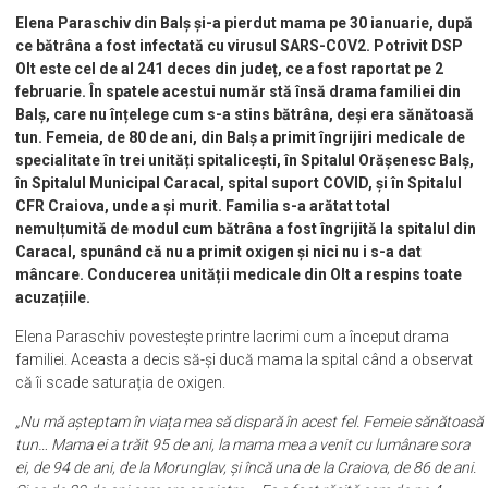
Publicat de: Florentina Ștefan Ciobanu
#spitalcaracal
Elena Paraschiv din Balș și-a pierdut mama pe 30 ianuarie, după
ce bătrâna a fost infectată cu virusul SARS-COV2. Potrivit DSP
Olt este cel de al 241 deces din județ, ce a fost raportat pe 2
februarie. În spatele acestui număr stă însă drama familiei din
Balș, care nu înțelege cum s-a stins bătrâna, deși era sănătoasă
tun. Femeia, de 80 de ani, din Balș a primit îngrijiri medicale de
specialitate în trei unități spitalicești, în Spitalul Orășenesc Balș,
în Spitalul Municipal Caracal, spital suport COVID, și în Spitalul
CFR Craiova, unde a și murit. Familia s-a arătat total
nemulțumită de modul cum bătrâna a fost îngrijită la spitalul din
Caracal, spunând că nu a primit oxigen și nici nu i s-a dat
mâncare. Conducerea unității medicale din Olt a respins toate
acuzațiile.
Elena Paraschiv povestește printre lacrimi cum a început drama
familiei. Aceasta a decis să-și ducă mama la spital când a observat
că îi scade saturația de oxigen.
„Nu mă așteptam în viața mea să dispară în acest fel. Femeie sănătoasă