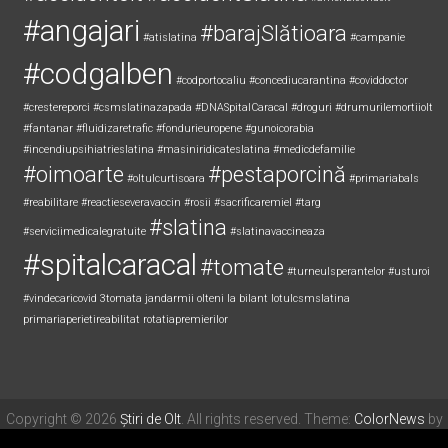
#accidentolt
#accidentSlatina
#amenzicovidolt
#angajari
#barajSlătioara
#atislatina
#campanie
#codgalben
#codportocaliu
#concediucarantina
#coviddoctor
#crestereporci
#csmslatinazapada
#DNASpitalCaracal
#droguri
#drumurilemortiiolt
#fantanar
#fluidizaretrafic
#fondurieuropene
#gunoicorabia
#incendiupsihiatrieslatina
#masiniridicateslatina
#medicdefamilie
#oimoarte
#pestaporcină
#oltulcurtisoara
#primariabals
#reabilitare
#reactieseveravaccin
#rosii
#sacrificaremiel #targ
#slatina
#serviciimedicalegratuite
#slatinavaccineaza
#spitalcaracal
#tomate
#turneulsperantelor
#usturoi
#vindecaricovid
3tomata
jandarmii olteni
la bilant
lotulcsmslatina
primariaperietireabilitat
rotatiapremierilor