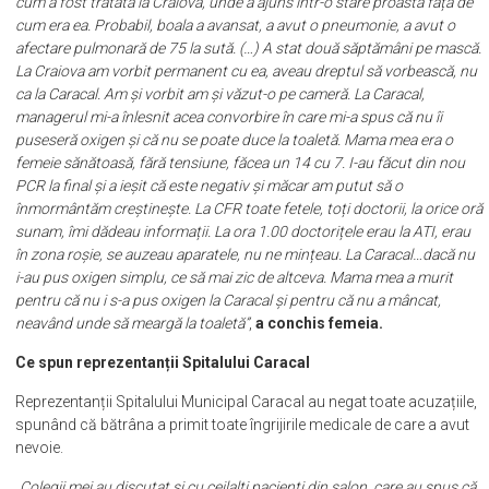
„Am găsit înțelegere la CFR Craiova, unde am găsit un loc. Ei au făcut
solicitare și nu au avut decât să o dea. Am fost foarte mulțumită de
cum a fost tratată la Craiova, unde a ajuns într-o stare proastă față de
cum era ea. Probabil, boala a avansat, a avut o pneumonie, a avut o
afectare pulmonară de 75 la sută. (…) A stat două săptămâni pe mască.
La Craiova am vorbit permanent cu ea, aveau dreptul să vorbească, nu
ca la Caracal. Am și vorbit am și văzut-o pe cameră. La Caracal,
managerul mi-a înlesnit acea convorbire în care mi-a spus că nu îi
puseseră oxigen și că nu se poate duce la toaletă. Mama mea era o
femeie sănătoasă, fără tensiune, făcea un 14 cu 7. I-au făcut din nou
PCR la final și a ieșit că este negativ și măcar am putut să o
înmormântăm creștinește. La CFR toate fetele, toți doctorii, la orice oră
sunam, îmi dădeau informații. La ora 1.00 doctorițele erau la ATI, erau
în zona roșie, se auzeau aparatele, nu ne mințeau. La Caracal…dacă nu
i-au pus oxigen simplu, ce să mai zic de altceva. Mama mea a murit
pentru că nu i s-a pus oxigen la Caracal și pentru că nu a mâncat,
neavând unde să meargă la toaletă”
,
a conchis femeia.
Ce spun reprezentanții Spitalului Caracal
Reprezentanții Spitalului Municipal Caracal au negat toate acuzațiile,
spunând că bătrâna a primit toate îngrijirile medicale de care a avut