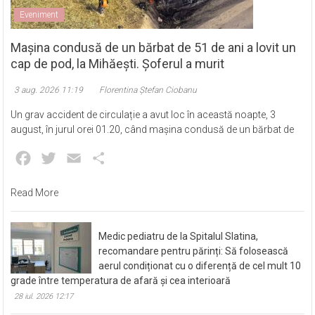
Eveniment
Mașina condusă de un bărbat de 51 de ani a lovit un
cap de pod, la Mihăești. Șoferul a murit
3 aug. 2026 11:19
Florentina Ștefan Ciobanu
Un grav accident de circulație a avut loc în această noapte, 3
august, în jurul orei 01.20, când mașina condusă de un bărbat de
Facebook
Twitter
Email
Partajează
Read More
Medic pediatru de la Spitalul Slatina,
recomandare pentru părinți: Să folosească
aerul condiționat cu o diferență de cel mult 10
grade între temperatura de afară și cea interioară