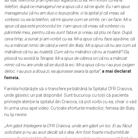
să facem, știam că de acolo toată lumea fuge. (…) Au băgat-o acolo, i-
au luat telefonul și am pierdut legătura cu ea. Am vorbit cu ea la
telefon, după ce managerul ne-a spus că o să ne ajute. Eu i-am spus
managerului că nu am dus-o la pușcărie, ci la spital și că vreau să
vorbesc cu ea la telefon, să-mi spune cum se simte, ce i se face. Mi-a
spus că așa este protocolul lor. I-am spus că vreau să vorbesc cu
părintele meu, pentru că eu sunt fata ei și vreau să știu ce face. După
ceva timp, a sunat și am vorbit cu ea. Mi-a spus că nu face așa bine, că
nu a mâncat nimic de când a venit din
Balș. Mi-a spus că nu are cum să
mănânce că nu au toaletă. Cum să nu mănânci că nu ai toaletă!? Da,
ploscă nu există la Terapie. Mi-a spus de câteva ori că nu a mâncat
nimic că nu are unde să se ducă la wc. Mi-a spus că nu i-au pus oxigen
deloc. I-au pus a doua zi, ea ajunsese seara la spital”
,
a mai declarat
femeia.
Familia hotărăște să o transfere pe bătrână la Spitalul CFR Craiova,
unde găsesc un pat disponibil. Sunt bucuroși cu toții că pacienta
primește atenție la spitalul din Craiova, că pot vorbi cu ea, chiar o văd
în urma unui apel video. Cu toate eforturile medicilor, femeia din Balș
nu își revine.