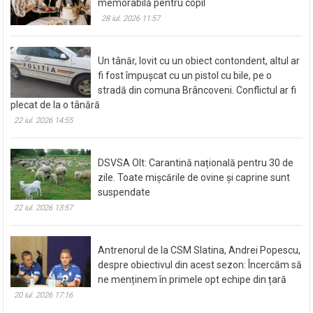
Cum organizezi o aniversare de un an
memorabilă pentru copil
28 iul. 2026 11:57
Un tânăr, lovit cu un obiect contondent, altul ar
fi fost împușcat cu un pistol cu bile, pe o
stradă din comuna Brâncoveni. Conflictul ar fi
plecat de la o tânără
22 iul. 2026 14:55
DSVSA Olt: Carantină națională pentru 30 de
zile. Toate mișcările de ovine și caprine sunt
suspendate
22 iul. 2026 13:57
Antrenorul de la CSM Slatina, Andrei Popescu,
despre obiectivul din acest sezon: Încercăm să
ne menținem în primele opt echipe din țară