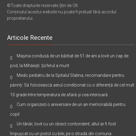
©Toate drepturile rezervate Știri de Olt.
Conținutul acestui website nu poate fi preluat fără acordul
proprietarului.
Articole Recente
Mașina condusă de un bărbat de 51 de ani a lovit un cap de
pod, la Mihăești. Șoferul a murit
Medic pediatru de la Spitalul Slatina, recomandare pentru
părinți: Să folosească aerul condiționat cu o diferență de cel mult
10 grade între temperatura de afară și cea interioară
Cum organizezi o aniversare de un an memorabilă pentru
copil
Un tânăr, lovit cu un obiect contondent, altul ar fi fost
împușcat cu un pistol cu bile, pe o stradă din comuna