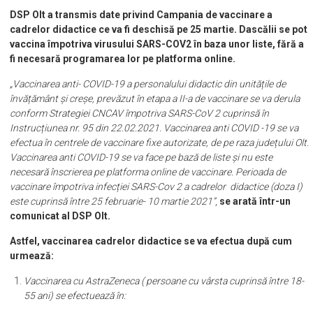
DSP Olt a transmis date privind Campania de vaccinare a
cadrelor didactice ce va fi deschisă pe 25 martie. Dascălii se pot
vaccina împotriva virusului SARS-COV2 în baza unor liste, fără a
fi necesară programarea lor pe platforma online.
„Vaccinarea anti- COVID-19 a personalului didactic din unitățile de
învățământ și creșe, prevăzut în etapa a II-a de vaccinare se va derula
conform Strategiei CNCAV împotriva SARS-CoV 2 cuprinsă în
Instrucțiunea nr. 95 din 22.02.2021. Vaccinarea anti COVID -19 se va
efectua în centrele de vaccinare fixe autorizate, de pe raza județului Olt.
Vaccinarea anti COVID-19 se va face pe bază de liste și nu este
necesară înscrierea pe platforma online de vaccinare. Perioada de
vaccinare împotriva infecției SARS-Cov 2 a cadrelor didactice (doza I)
este cuprinsă între 25 februarie- 10 martie 2021”
,
se arată într-un
comunicat al DSP Olt.
Astfel, vaccinarea cadrelor didactice se va efectua după cum
urmează:
Vaccinarea cu AstraZeneca ( persoane cu vârsta cuprinsă între 18-
55 ani) se efectuează în: