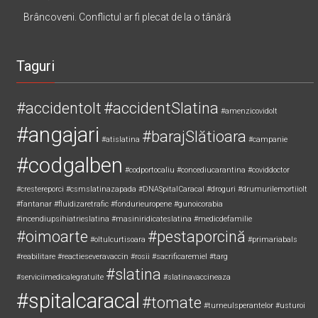
Brâncoveni. Conflictul ar fi plecat de la o tânără
Taguri
#accidentolt
#accidentSlatina
#amenzicovidolt
#angajari
#barajSlătioara
#atislatina
#campanie
#codgalben
#codportocaliu
#concediucarantina
#coviddoctor
#crestereporci
#csmslatinazapada
#DNASpitalCaracal
#droguri
#drumurilemortiiolt
#fantanar
#fluidizaretrafic
#fondurieuropene
#gunoicorabia
#incendiupsihiatrieslatina
#masiniridicateslatina
#medicdefamilie
#oimoarte
#pestaporcină
#oltulcurtisoara
#primariabals
#reabilitare
#reactieseveravaccin
#rosii
#sacrificaremiel #targ
#slatina
#serviciimedicalegratuite
#slatinavaccineaza
#spitalcaracal
#tomate
#turneulsperantelor
#usturoi