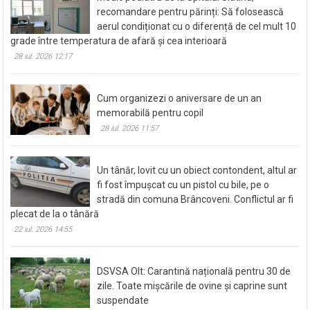
recomandare pentru părinți: Să folosească
aerul condiționat cu o diferență de cel mult 10
grade între temperatura de afară și cea interioară
28 iul. 2026 12:17
Cum organizezi o aniversare de un an
memorabilă pentru copil
28 iul. 2026 11:57
Un tânăr, lovit cu un obiect contondent, altul ar
fi fost împușcat cu un pistol cu bile, pe o
stradă din comuna Brâncoveni. Conflictul ar fi
plecat de la o tânără
22 iul. 2026 14:55
DSVSA Olt: Carantină națională pentru 30 de
zile. Toate mișcările de ovine și caprine sunt
suspendate