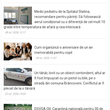
Medic pediatru de la Spitalul Slatina,
recomandare pentru părinți: Să folosească
aerul condiționat cu o diferență de cel mult 10
grade între temperatura de afară și cea interioară
28 iul. 2026 12:17
Cum organizezi o aniversare de un an
memorabilă pentru copil
28 iul. 2026 11:57
Un tânăr, lovit cu un obiect contondent, altul ar
fi fost împușcat cu un pistol cu bile, pe o
stradă din comuna Brâncoveni. Conflictul ar fi
plecat de la o tânără
22 iul. 2026 14:55
DSVSA Olt: Carantină națională pentru 30 de