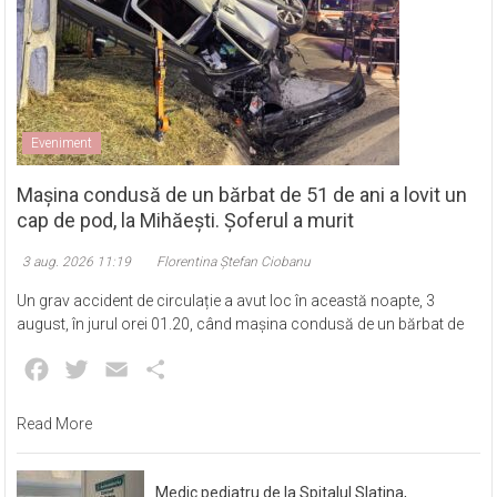
Eveniment
Mașina condusă de un bărbat de 51 de ani a lovit un
cap de pod, la Mihăești. Șoferul a murit
3 aug. 2026 11:19
Florentina Ștefan Ciobanu
Un grav accident de circulație a avut loc în această noapte, 3
august, în jurul orei 01.20, când mașina condusă de un bărbat de
Facebook
Twitter
Email
Partajează
Read More
Medic pediatru de la Spitalul Slatina,