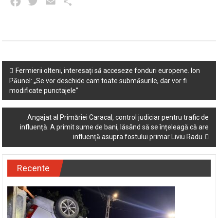
Facebook
Twitter
Email
Partajează
Post
Fermierii olteni, interesați să acceseze fonduri europene. Ion
Păunel: „Se vor deschide cam toate submăsurile, dar vor fi
navigation
modificate punctajele”
Angajat al Primăriei Caracal, control judiciar pentru trafic de
influență. A primit sume de bani, lăsând să se înțeleagă că are
influență asupra fostului primar Liviu Radu
Recente