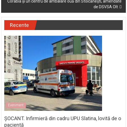
Corabia și un centru de ambalare ouă din Stoicănești, amendate
de DSVSA Olt
Recente
Eveniment
ȘOCANT. Infirmieră din cadru UPU Slatina, lovită de o
pacientă