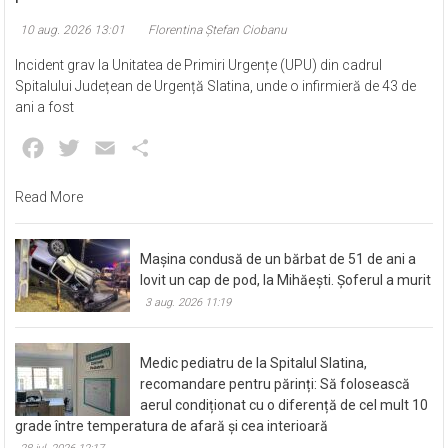
10 aug. 2026 13:01
Florentina Ștefan Ciobanu
Incident grav la Unitatea de Primiri Urgențe (UPU) din cadrul
Spitalului Județean de Urgență Slatina, unde o infirmieră de 43 de
ani a fost
Facebook
Twitter
Email
Partajează
Read More
Mașina condusă de un bărbat de 51 de ani a
lovit un cap de pod, la Mihăești. Șoferul a murit
3 aug. 2026 11:19
Medic pediatru de la Spitalul Slatina,
recomandare pentru părinți: Să folosească
aerul condiționat cu o diferență de cel mult 10
grade între temperatura de afară și cea interioară