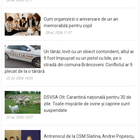
28 iul. 2026 12:17
Cum organizezi o aniversare de un an
memorabilă pentru copil
28 iul. 2026 11:57
Un tânăr, lovit cu un obiect contondent, altul ar
fi fost împușcat cu un pistol cu bile, pe o
stradă din comuna Brâncoveni. Conflictul ar fi
plecat de la o tânără
22 iul. 2026 14:55
DSVSA Olt: Carantină națională pentru 30 de
zile. Toate mișcările de ovine și caprine sunt
suspendate
22 iul. 2026 13:57
Antrenorul de la CSM Slatina, Andrei Popescu,