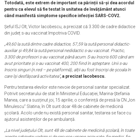
Totodată, este extrem de important ca părinții să-și dea acordul
pentru ca elevul să fie testat în unitatea de învățământ atunci
când manifestă simptome specifice infecției SARS-COV2.
Șeful ISJ Olt, Victor Iacobescu, a precizat că 3.300 de cadre didactice
din județ s-au vaccinat împotriva COVID.
„49,60 la sută dintre cadre didactice, 57,59 la sută personal didactic-
auxiliar și 49,84 la sută personal nedidactic s-au vaccinat. Practic,
3.300 de profesori s-au vaccinat până acum. S-au înscris 600 când am
avut prioritate și s-au vaccinat 400, 200 fiind în așteptare. Unii s-au
înscris singuri (n.red – pe platformă), alții au fost înscriși de școala în
care își desfășoară activitatea”
,
a precizat Iacobescu.
Pentru testarea elevilor este nevoie de personal sanitar specializat.
Potrivit secretarului de stat în Ministerul Educației, Marina-Ștefania
Manea, care a susținut joi, 15 aprilie, o conferință de presă la CN „Ion
Minulescu” Slatina, în Olt sunt doar 48 de cabinete de medicină
școlară. Acolo unde nu există personal sanitar, testarea se face cu
ajutorul asistenților de pe ambulanță.
„La nivel județului Olt, sunt 48 de cabinete de medicină școlară, în toate
aceste cabinete vorbim și de resurse umane asigurate, fie medici, fie