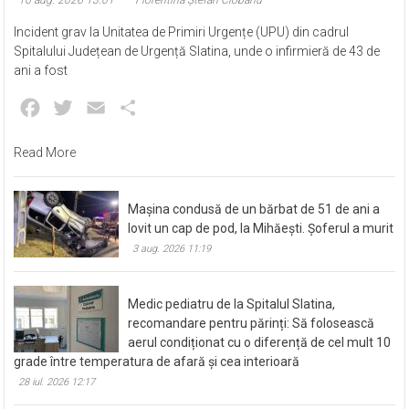
Incident grav la Unitatea de Primiri Urgențe (UPU) din cadrul
Spitalului Județean de Urgență Slatina, unde o infirmieră de 43 de
ani a fost
Facebook
Twitter
Email
Partajează
Read More
Mașina condusă de un bărbat de 51 de ani a
lovit un cap de pod, la Mihăești. Șoferul a murit
3 aug. 2026 11:19
Medic pediatru de la Spitalul Slatina,
recomandare pentru părinți: Să folosească
aerul condiționat cu o diferență de cel mult 10
grade între temperatura de afară și cea interioară
28 iul. 2026 12:17