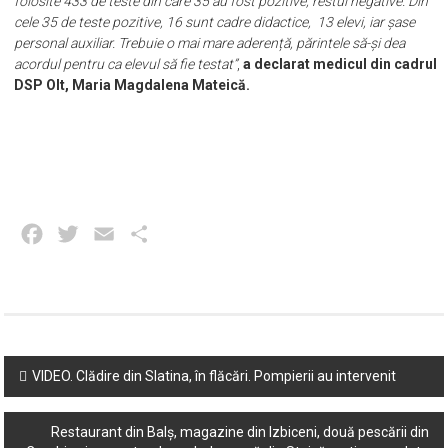
folosite 433 de teste din care 35 au fost pozitive, restul negative. Din
cele 35 de teste pozitive, 16 sunt cadre didactice, 13 elevi, iar șase
personal auxiliar. Trebuie o mai mare aderență, părintele să-și dea
acordul pentru ca elevul să fie testat”
,
a declarat medicul din cadrul
DSP Olt, Maria Magdalena Mateică.
Facebook
Twitter
Email
Partajează
Post
VIDEO. Clădire din Slatina, în flăcări. Pompierii au intervenit
navigation
Restaurant din Balș, magazine din Izbiceni, două pescării din