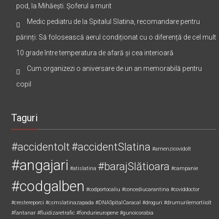
pod, la Mihăești. Șoferul a murit
Medic pediatru de la Spitalul Slatina, recomandare pentru
părinți: Să folosească aerul condiționat cu o diferență de cel mult
10 grade între temperatura de afară și cea interioară
Cum organizezi o aniversare de un an memorabilă pentru
copil
Taguri
#accidentolt
#accidentSlatina
#amenzicovidolt
#angajari
#barajSlătioara
#atislatina
#campanie
#codgalben
#codportocaliu
#concediucarantina
#coviddoctor
#crestereporci
#csmslatinazapada
#DNASpitalCaracal
#droguri
#drumurilemortiiolt
#fantanar
#fluidizaretrafic
#fondurieuropene
#gunoicorabia