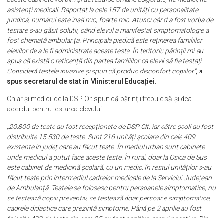
asistenți medicali. Raportat la cele 157 de unități cu personalitate
juridică, numărul este însă mic, foarte mic. Atunci când a fost vorba de
testare s-au găsit soluții, când elevul a manifestat simptomatologie a
fost chemată ambulanța. Principala piedică este reținerea familiilor
elevilor de a le fi administrate aceste teste. În teritoriu părinții mi-au
spus că există o reticență din partea familiilor ca elevii să fie testați.
Consideră testele invazive și spun că produc disconfort copiilor”
, a
spus secretarul de stat în Ministerul Educației.
Chiar și medicii de la DSP Olt spun că părinții trebuie să-și dea
acordul pentru testarea elevului.
„20.800 de teste au fost recepționate de DSP Olt, iar către școli au fost
distribuite 15.530 de teste. Sunt 216 unități școlare din cele 409
existente în județ care au făcut teste. În mediul urban sunt cabinete
unde medicul a putut face aceste teste. În rural, doar la Osica de Sus
este cabinet de medicină școlară, cu un medic. În restul unităților s-au
făcut teste prin intermediul cadrelor medicale de la Serviciul Județean
de Ambulanță. Testele se folosesc pentru persoanele simptomatice, nu
se testează copiii preventiv, se testează doar persoane simptomatice,
cadrele didactice care prezintă simptome. Până pe 2 aprilie au fost