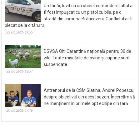
Un tânăr, lovit cu un obiect contondent, altul ar
fi fost împușcat cu un pistol cu bile, pe o
stradă din comuna Brâncoveni. Conflictul ar fi
plecat de la o tânără
22 iul. 2026 14:55
DSVSA Olt: Carantină națională pentru 30 de
zile. Toate mișcările de ovine și caprine sunt
suspendate
22 iul. 2026 13:57
Antrenorul de la CSM Slatina, Andrei Popescu,
despre obiectivul din acest sezon: Încercăm să
ne menținem în primele opt echipe din țară
20 iul. 2026 17:16