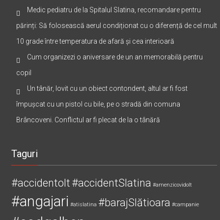
Medic pediatru de la Spitalul Slatina, recomandare pentru
părinți: Să folosească aerul condiționat cu o diferență de cel mult
10 grade între temperatura de afară și cea interioară
Cum organizezi o aniversare de un an memorabilă pentru
copil
Un tânăr, lovit cu un obiect contondent, altul ar fi fost
împușcat cu un pistol cu bile, pe o stradă din comuna
Brâncoveni. Conflictul ar fi plecat de la o tânără
Taguri
#accidentolt
#accidentSlatina
#amenzicovidolt
#angajari
#barajSlătioara
#atislatina
#campanie