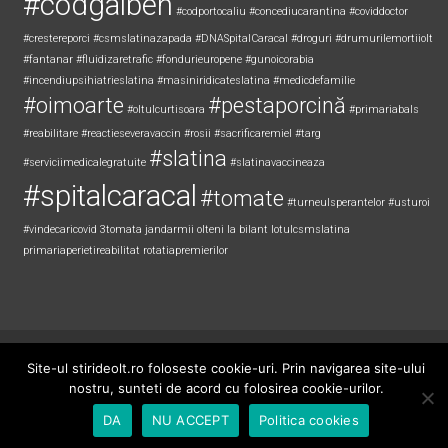
#codgalben
#codportocaliu
#concediucarantina
#coviddoctor
#crestereporci
#csmslatinazapada
#DNASpitalCaracal
#droguri
#drumurilemortiiolt
#fantanar
#fluidizaretrafic
#fondurieuropene
#gunoicorabia
#incendiupsihiatrieslatina
#masiniridicateslatina
#medicdefamilie
#oimoarte
#pestaporcină
#oltulcurtisoara
#primariabals
#reabilitare
#reactieseveravaccin
#rosii
#sacrificaremiel #targ
#slatina
#serviciimedicalegratuite
#slatinavaccineaza
#spitalcaracal
#tomate
#turneulsperantelor
#usturoi
#vindecaricovid
3tomata
jandarmii olteni
la bilant
lotulcsmslatina
primariaperietireabilitat
rotatiapremierilor
Copyright © 2026
Știri de Olt
. All rights reserved. Theme:
ColorNews
by
Site-ul stirideolt.ro foloseste cookie-uri. Prin navigarea site-ului
ThemeGrill. Powered by
WordPress
.
nostru, sunteti de acord cu folosirea cookie-urilor.
DA
NU ACCEPT
Politica cookies