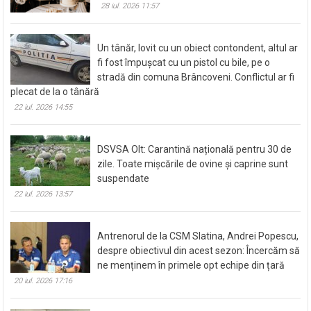
28 iul. 2026 11:57
Un tânăr, lovit cu un obiect contondent, altul ar
fi fost împușcat cu un pistol cu bile, pe o
stradă din comuna Brâncoveni. Conflictul ar fi
plecat de la o tânără
22 iul. 2026 14:55
DSVSA Olt: Carantină națională pentru 30 de
zile. Toate mișcările de ovine și caprine sunt
suspendate
22 iul. 2026 13:57
Antrenorul de la CSM Slatina, Andrei Popescu,
despre obiectivul din acest sezon: Încercăm să
ne menținem în primele opt echipe din țară
20 iul. 2026 17:16