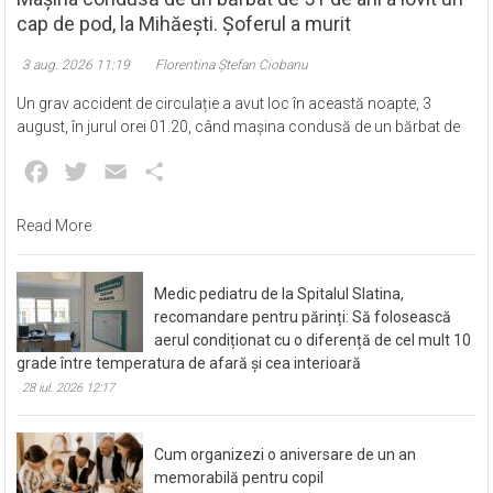
cap de pod, la Mihăești. Șoferul a murit
3 aug. 2026 11:19
Florentina Ștefan Ciobanu
Un grav accident de circulație a avut loc în această noapte, 3
august, în jurul orei 01.20, când mașina condusă de un bărbat de
Facebook
Twitter
Email
Partajează
Read More
Medic pediatru de la Spitalul Slatina,
recomandare pentru părinți: Să folosească
aerul condiționat cu o diferență de cel mult 10
grade între temperatura de afară și cea interioară
28 iul. 2026 12:17
Cum organizezi o aniversare de un an
memorabilă pentru copil