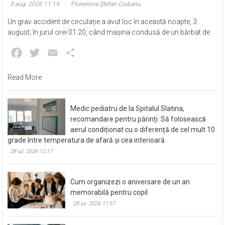
3 aug. 2026 11:19
Florentina Ștefan Ciobanu
Un grav accident de circulație a avut loc în această noapte, 3
august, în jurul orei 01.20, când mașina condusă de un bărbat de
Facebook
Twitter
Email
Partajează
Read More
Medic pediatru de la Spitalul Slatina,
recomandare pentru părinți: Să folosească
aerul condiționat cu o diferență de cel mult 10
grade între temperatura de afară și cea interioară
28 iul. 2026 12:17
Cum organizezi o aniversare de un an
memorabilă pentru copil
28 iul. 2026 11:57