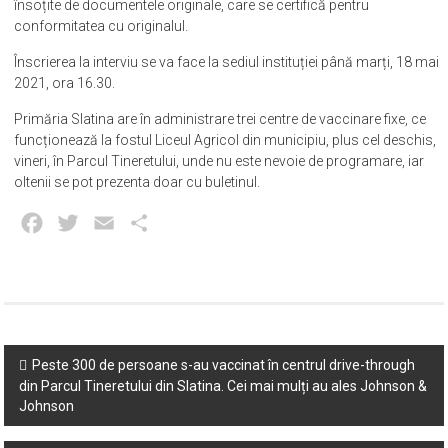
însoțite de documentele originale, care se certifică pentru
conformitatea cu originalul.
Înscrierea la interviu se va face la sediul instituției până marți, 18 mai
2021, ora 16.30.
Primăria Slatina are în administrare trei centre de vaccinare fixe, ce
funcționează la fostul Liceul Agricol din municipiu, plus cel deschis,
vineri, în Parcul Tineretului, unde nu este nevoie de programare, iar
oltenii se pot prezenta doar cu buletinul.
Facebook
Twitter
Email
Partajează
Post
Peste 300 de persoane s-au vaccinat în centrul drive-through
din Parcul Tineretului din Slatina. Cei mai mulți au ales Johnson &
navigation
Johnson