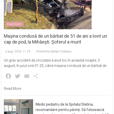
Eveniment
Mașina condusă de un bărbat de 51 de ani a lovit un
cap de pod, la Mihăești. Șoferul a murit
3 aug. 2026 11:19
Florentina Ștefan Ciobanu
Un grav accident de circulație a avut loc în această noapte, 3
august, în jurul orei 01.20, când mașina condusă de un bărbat de
Facebook
Twitter
Email
Partajează
Read More
Medic pediatru de la Spitalul Slatina,
recomandare pentru părinți: Să folosească