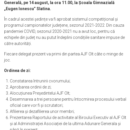
Generală, pe 14 august, la ora 11.00, la Școala Gimnazială
„Eugen Ionescu” Slatina.
În cadrul acestei ședințe va fi aprobat sistemul competițional și
programul campionatelor județene, sezonul 2021-2022. Din cauza
pandemiei COVID, sezonul 2020-2021 nu a avut loc, pentru că
echipele din județ nu au putut îndeplini condițiile sanitare impuse de
către autorități.
Fiecare delegat prezent va primi din partea AJF Olt câte o minge de
joc.
Ordinea de zi:
Constatarea întrunirii cvorumului;
Aprobarea ordinii de zi;
Alocuțiunea Președintelui AJF Olt;
Desemnarea a trei persoane pentru întocmirea procesului verbal
oficial care vor fi și scrutatori;
Afilierea și dezafilierea unor membri;
Prezentarea Raportului de activitate al Biroului Executiv al AJF Olt
și al Administrației Asociației de la ultima Adunare Generala și
până în prezent;