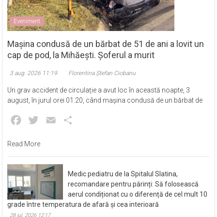
Eveniment
Mașina condusă de un bărbat de 51 de ani a lovit un
cap de pod, la Mihăești. Șoferul a murit
3 aug. 2026 11:19
Florentina Ștefan Ciobanu
Un grav accident de circulație a avut loc în această noapte, 3
august, în jurul orei 01.20, când mașina condusă de un bărbat de
Facebook
Twitter
Email
Partajează
Read More
Medic pediatru de la Spitalul Slatina,
recomandare pentru părinți: Să folosească
aerul condiționat cu o diferență de cel mult 10
grade între temperatura de afară și cea interioară
28 iul. 2026 12:17