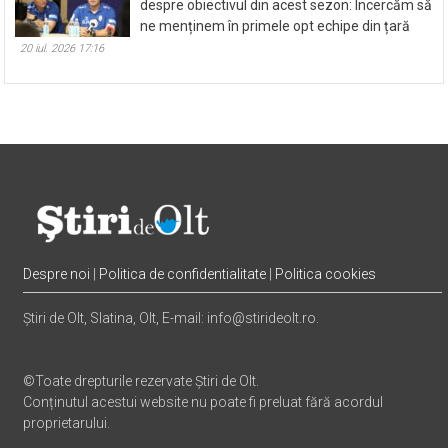
despre obiectivul din acest sezon: Încercăm să
ne menținem în primele opt echipe din țară
20 iul. 2026 17:16
Despre noi
|
Politica de confidentialitate
|
Politica cookies
Știri de Olt, Slatina, Olt, E-mail: info@stirideolt.ro.
©Toate drepturile rezervate Știri de Olt.
Conținutul acestui website nu poate fi preluat fără acordul
proprietarului.