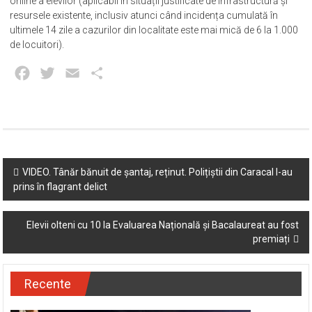
online a elevilor (aplicabil în situații justificate de infrastructură și
resursele existente, inclusiv atunci când incidența cumulată în
ultimele 14 zile a cazurilor din localitate este mai mică de 6 la 1.000
de locuitori).
Facebook
Twitter
Email
Partajează
Post
VIDEO. Tânăr bănuit de șantaj, reținut. Polițiștii din Caracal l-au
prins în flagrant delict
navigation
Elevii olteni cu 10 la Evaluarea Națională și Bacalaureat au fost
premiați
Recente