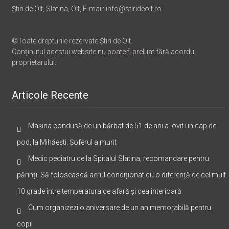
Știri de Olt, Slatina, Olt, E-mail: info@stirideolt.ro.
©Toate drepturile rezervate Știri de Olt.
Conținutul acestui website nu poate fi preluat fără acordul
proprietarului.
Articole Recente
Mașina condusă de un bărbat de 51 de ani a lovit un cap de
pod, la Mihăești. Șoferul a murit
Medic pediatru de la Spitalul Slatina, recomandare pentru
părinți: Să folosească aerul condiționat cu o diferență de cel mult
10 grade între temperatura de afară și cea interioară
Cum organizezi o aniversare de un an memorabilă pentru
copil