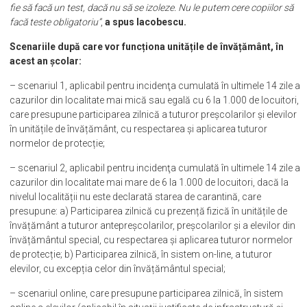
fie să facă un test, dacă nu să se izoleze. Nu le putem cere copiilor să
facă teste obligatoriu”
,
a spus Iacobescu.
Scenariile după care vor funcționa unitățile de învățământ, în
acest an școlar:
– scenariul 1, aplicabil pentru incidenţa cumulată în ultimele 14 zile a
cazurilor din localitate mai mică sau egală cu 6 la 1.000 de locuitori,
care presupune participarea zilnică a tuturor preșcolarilor și elevilor
în unitățile de învățământ, cu respectarea și aplicarea tuturor
normelor de protecție;
– scenariul 2, aplicabil pentru incidenţa cumulată în ultimele 14 zile a
cazurilor din localitate mai mare de 6 la 1.000 de locuitori, dacă la
nivelul localității nu este declarată starea de carantină, care
presupune: a) Participarea zilnică cu prezență fizică în unitățile de
învățământ a tuturor antepreșcolarilor, preșcolarilor și a elevilor din
învățământul special, cu respectarea și aplicarea tuturor normelor
de protecție; b) Participarea zilnică, în sistem on-line, a tuturor
elevilor, cu excepția celor din învățământul special;
– scenariul online, care presupune participarea zilnică, în sistem