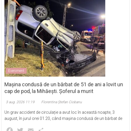
Eveniment
Mașina condusă de un bărbat de 51 de ani a lovit un
cap de pod, la Mihăești. Șoferul a murit
3 aug. 2026 11:19
Florentina Ștefan Ciobanu
Un grav accident de circulație a avut loc în această noapte, 3
august, în jurul orei 01.20, când mașina condusă de un bărbat de
Facebook
Twitter
Email
Partajează