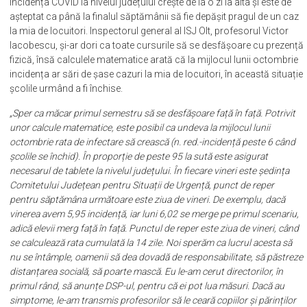
Incidența COVID la nivelul județului crește de la o zi la alta și este de
așteptat ca până la finalul săptămânii să fie depășit pragul de un caz
la mia de locuitori. Inspectorul general al ISJ Olt, profesorul Victor
Iacobescu, și-ar dori ca toate cursurile să se desfășoare cu prezență
fizică, însă calculele matematice arată că la mijlocul lunii octombrie
incidența ar sări de șase cazuri la mia de locuitori, în această situație
școlile urmând a fi închise.
„Sper ca măcar primul semestru să se desfășoare față în față. Potrivit
unor calcule matematice, este posibil ca undeva la mijlocul lunii
octombrie rata de infectare să crească (n. red.-incidență peste 6 când
școlile se închid). În proporție de peste 95 la sută este asigurat
necesarul de tablete la nivelul județului. În fiecare vineri este ședința
Comitetului Județean pentru Situații de Urgență, punct de reper
pentru săptămâna următoare este ziua de vineri. De exemplu, dacă
vinerea avem 5,95 incidență, iar luni 6,02 se merge pe primul scenariu,
adică elevii merg față în față. Punctul de reper este ziua de vineri, când
se calculează rata cumulată la 14 zile. Noi sperăm ca lucrul acesta să
nu se întâmple, oamenii să dea dovadă de responsabilitate, să păstreze
distanțarea socială, să poarte mască. Eu le-am cerut directorilor, în
primul rând, să anunțe DSP-ul, pentru că ei pot lua măsuri. Dacă au
simptome, le-am transmis profesorilor să le ceară copiilor și părinților