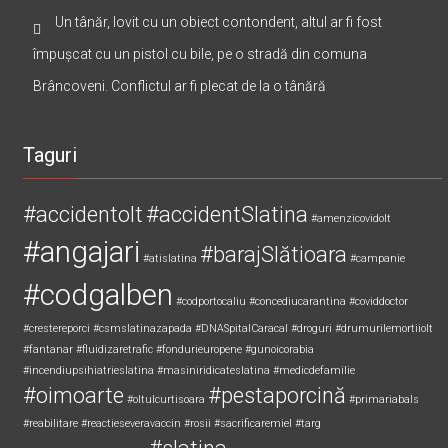
Un tânăr, lovit cu un obiect contondent, altul ar fi fost
împușcat cu un pistol cu bile, pe o stradă din comuna
Brâncoveni. Conflictul ar fi plecat de la o tânără
Taguri
#accidentolt
#accidentSlatina
#amenzicovidolt
#angajari
#barajSlătioara
#atislatina
#campanie
#codgalben
#codportocaliu
#concediucarantina
#coviddoctor
#crestereporci
#csmslatinazapada
#DNASpitalCaracal
#droguri
#drumurilemortiiolt
#fantanar
#fluidizaretrafic
#fondurieuropene
#gunoicorabia
#incendiupsihiatrieslatina
#masiniridicateslatina
#medicdefamilie
#oimoarte
#pestaporcină
#oltulcurtisoara
#primariabals
#reabilitare
#reactieseveravaccin
#rosii
#sacrificaremiel #targ