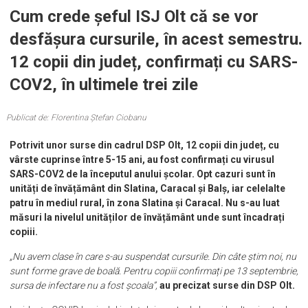
Cum crede șeful ISJ Olt că se vor
desfășura cursurile, în acest semestru.
12 copii din județ, confirmați cu SARS-
COV2, în ultimele trei zile
Publicat de: Florentina Ștefan Ciobanu
Potrivit unor surse din cadrul DSP Olt, 12 copii din județ, cu
vârste cuprinse între 5-15 ani, au fost confirmați cu virusul
SARS-COV2 de la începutul anului școlar. Opt cazuri sunt în
unități de învățământ din Slatina, Caracal și Balș, iar celelalte
patru în mediul rural, în zona Slatina și Caracal. Nu s-au luat
măsuri la nivelul unităților de învățământ unde sunt încadrați
copiii.
„Nu avem clase în care s-au suspendat cursurile. Din câte știm noi, nu
sunt forme grave de boală. Pentru copiii confirmați pe 13 septembrie,
sursa de infectare nu a fost școala”,
au precizat surse din DSP Olt.