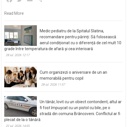
Read More
Medic pediatru de la Spitalul Slatina,
recomandare pentru părinți: Să folosească
aerul condiționat cu o diferență de cel mult 10
grade între temperatura de afară și cea interioară
28 iul. 2026 12:17
Cum organizezi o aniversare de un an
memorabilă pentru copil
28 iul. 2026 11:57
Un tânăr, lovit cu un obiect contondent, altul ar
fi fost împușcat cu un pistol cu bile, pe o
stradă din comuna Brâncoveni. Conflictul ar fi
plecat de la o tânără
22 iul. 2026 14:55