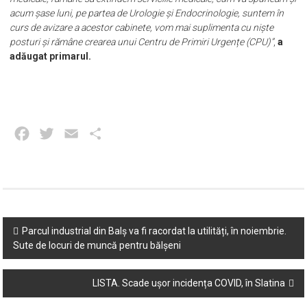
acum șase luni, pe partea de Urologie și Endocrinologie, suntem în
curs de avizare a acestor cabinete, vom mai suplimenta cu niște
posturi și rămâne crearea unui Centru de Primiri Urgențe (CPU)”
,
a
adăugat primarul.
Facebook
Twitter
Email
Partajează
Post
Parcul industrial din Balș va fi racordat la utilități, în noiembrie.
Sute de locuri de muncă pentru bălșeni
navigation
LISTA. Scade ușor incidența COVID, în Slatina