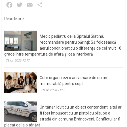
Facebook
Twitter
Email
Partajează
Read More
Medic pediatru de la Spitalul Slatina,
recomandare pentru părinți: Să folosească
aerul condiționat cu o diferență de cel mult 10
grade între temperatura de afară și cea interioară
28 iul. 2026 12:17
Cum organizezi o aniversare de un an
memorabilă pentru copil
28 iul. 2026 11:57
Un tânăr, lovit cu un obiect contondent, altul ar
fi fost împușcat cu un pistol cu bile, pe o
stradă din comuna Brâncoveni. Conflictul ar fi
plecat de la o tânără