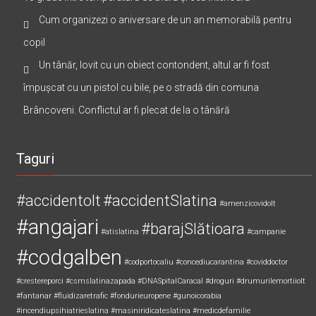
Cum organizezi o aniversare de un an memorabilă pentru
copil
Un tânăr, lovit cu un obiect contondent, altul ar fi fost
împușcat cu un pistol cu bile, pe o stradă din comuna
Brâncoveni. Conflictul ar fi plecat de la o tânără
Taguri
#accidentolt
#accidentSlatina
#amenzicovidolt
#angajari
#barajSlătioara
#atislatina
#campanie
#codgalben
#codportocaliu
#concediucarantina
#coviddoctor
#crestereporci
#csmslatinazapada
#DNASpitalCaracal
#droguri
#drumurilemortiiolt
#fantanar
#fluidizaretrafic
#fondurieuropene
#gunoicorabia
#incendiupsihiatrieslatina
#masiniridicateslatina
#medicdefamilie