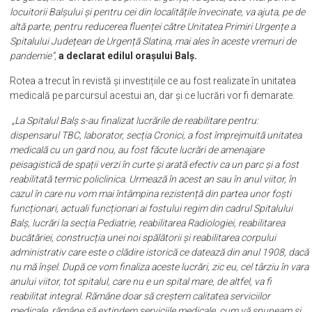
locuitorii Balșului și pentru cei din localitățile învecinate, va ajuta, pe de
altă parte, pentru reducerea fluenței către Unitatea Primiri Urgențe a
Spitalului Județean de Urgență Slatina, mai ales în aceste vremuri de
pandemie”,
a declarat edilul orașului Balș.
Rotea a trecut în revistă și investițiile ce au fost realizate în unitatea
medicală pe parcursul acestui an, dar și ce lucrări vor fi demarate.
„La Spitalul Balș s-au finalizat lucrările de reabilitare pentru:
dispensarul TBC, laborator, secția Cronici, a fost împrejmuită unitatea
medicală cu un gard nou, au fost făcute lucrări de amenajare
peisagistică de spații verzi în curte și arată efectiv ca un parc și a fost
reabilitată termic policlinica. Urmează în acest an sau în anul viitor, în
cazul în care nu vom mai întâmpina rezistență din partea unor foști
funcționari, actuali funcționari ai fostului regim din cadrul Spitalului
Balș, lucrări la secția Pediatrie, reabilitarea Radiologiei, reabilitarea
bucătăriei, construcția unei noi spălătorii și reabilitarea corpului
administrativ care este o clădire istorică ce datează din anul 1908, dacă
nu mă înșel. După ce vom finaliza aceste lucrări, zic eu, cel târziu în vara
anului viitor, tot spitalul, care nu e un spital mare, de altfel, va fi
reabilitat integral. Rămâne doar să creștem calitatea serviciilor
medicale, rămâne să extindem serviciile medicale, cum vă spuneam și