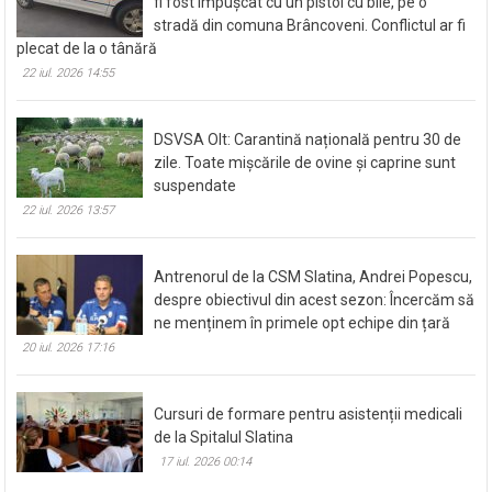
fi fost împușcat cu un pistol cu bile, pe o
stradă din comuna Brâncoveni. Conflictul ar fi
plecat de la o tânără
22 iul. 2026 14:55
DSVSA Olt: Carantină națională pentru 30 de
zile. Toate mișcările de ovine și caprine sunt
suspendate
22 iul. 2026 13:57
Antrenorul de la CSM Slatina, Andrei Popescu,
despre obiectivul din acest sezon: Încercăm să
ne menținem în primele opt echipe din țară
20 iul. 2026 17:16
Cursuri de formare pentru asistenții medicali
de la Spitalul Slatina
17 iul. 2026 00:14