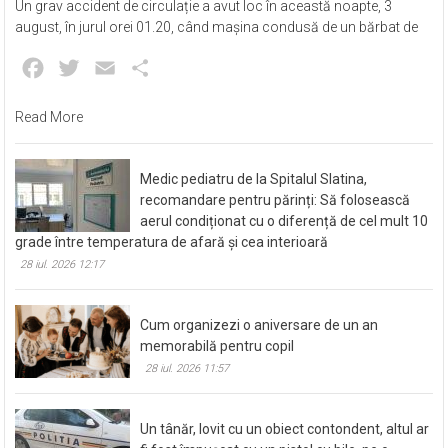
Un grav accident de circulație a avut loc în această noapte, 3
august, în jurul orei 01.20, când mașina condusă de un bărbat de
Facebook
Twitter
Email
Partajează
Read More
Medic pediatru de la Spitalul Slatina,
recomandare pentru părinți: Să folosească
aerul condiționat cu o diferență de cel mult 10
grade între temperatura de afară și cea interioară
28 iul. 2026 12:17
Cum organizezi o aniversare de un an
memorabilă pentru copil
28 iul. 2026 11:57
Un tânăr, lovit cu un obiect contondent, altul ar