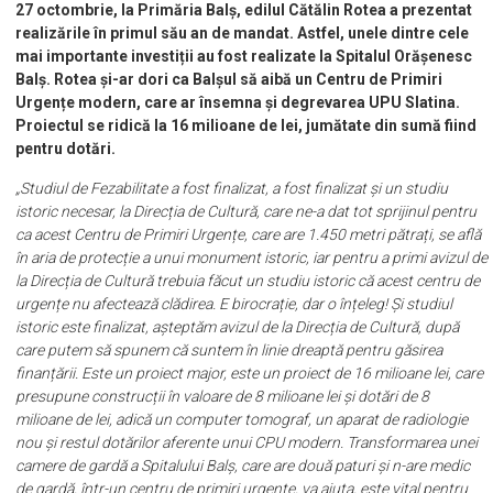
27 octombrie, la Primăria Balș, edilul Cătălin Rotea a prezentat
realizările în primul său an de mandat. Astfel, unele dintre cele
mai importante investiții au fost realizate la Spitalul Orășenesc
Balș. Rotea și-ar dori ca Balșul să aibă un Centru de Primiri
Urgențe modern, care ar însemna și degrevarea UPU Slatina.
Proiectul se ridică la 16 milioane de lei, jumătate din sumă fiind
pentru dotări.
„Studiul de Fezabilitate a fost finalizat, a fost finalizat și un studiu
istoric necesar, la Direcția de Cultură, care ne-a dat tot sprijinul pentru
ca acest Centru de Primiri Urgențe, care are 1.450 metri pătrați, se află
în aria de protecție a unui monument istoric, iar pentru a primi avizul de
la Direcția de Cultură trebuia făcut un studiu istoric că acest centru de
urgențe nu afectează clădirea. E birocrație, dar o înțeleg! Și studiul
istoric este finalizat, așteptăm avizul de la Direcția de Cultură, după
care putem să spunem că suntem în linie dreaptă pentru găsirea
finanțării. Este un proiect major, este un proiect de 16 milioane lei, care
presupune construcții în valoare de 8 milioane lei și dotări de 8
milioane de lei, adică un computer tomograf, un aparat de radiologie
nou și restul dotărilor aferente unui CPU modern. Transformarea unei
camere de gardă a Spitalului Balș, care are două paturi și n-are medic
de gardă, într-un centru de primiri urgențe, va ajuta, este vital pentru