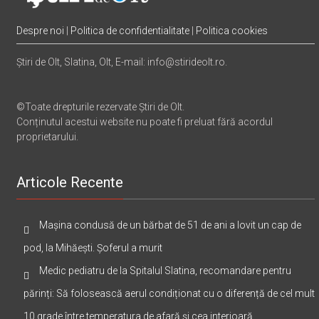
Despre noi
|
Politica de confidentialitate
|
Politica cookies
Știri de Olt, Slatina, Olt, E-mail: info@stirideolt.ro.
©Toate drepturile rezervate Știri de Olt.
Conținutul acestui website nu poate fi preluat fără acordul
proprietarului.
Articole Recente
Mașina condusă de un bărbat de 51 de ani a lovit un cap de
pod, la Mihăești. Șoferul a murit
Medic pediatru de la Spitalul Slatina, recomandare pentru
părinți: Să folosească aerul condiționat cu o diferență de cel mult
10 grade între temperatura de afară și cea interioară