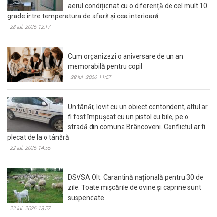
aerul condiționat cu o diferență de cel mult 10
grade între temperatura de afară și cea interioară
28 iul. 2026 12:17
Cum organizezi o aniversare de un an
memorabilă pentru copil
28 iul. 2026 11:57
Un tânăr, lovit cu un obiect contondent, altul ar
fi fost împușcat cu un pistol cu bile, pe o
stradă din comuna Brâncoveni. Conflictul ar fi
plecat de la o tânără
22 iul. 2026 14:55
DSVSA Olt: Carantină națională pentru 30 de
zile. Toate mișcările de ovine și caprine sunt
suspendate
22 iul. 2026 13:57