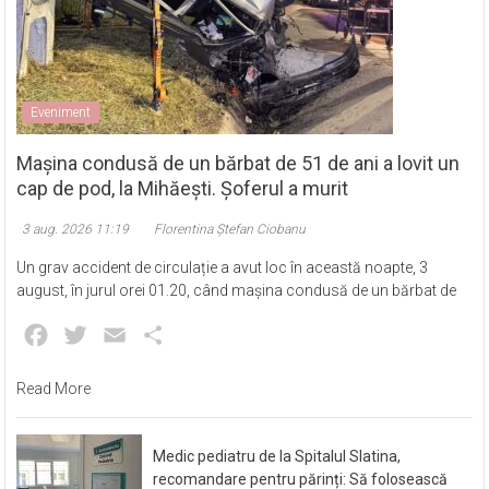
Eveniment
Mașina condusă de un bărbat de 51 de ani a lovit un
cap de pod, la Mihăești. Șoferul a murit
3 aug. 2026 11:19
Florentina Ștefan Ciobanu
Un grav accident de circulație a avut loc în această noapte, 3
august, în jurul orei 01.20, când mașina condusă de un bărbat de
Facebook
Twitter
Email
Partajează
Read More
Medic pediatru de la Spitalul Slatina,
recomandare pentru părinți: Să folosească