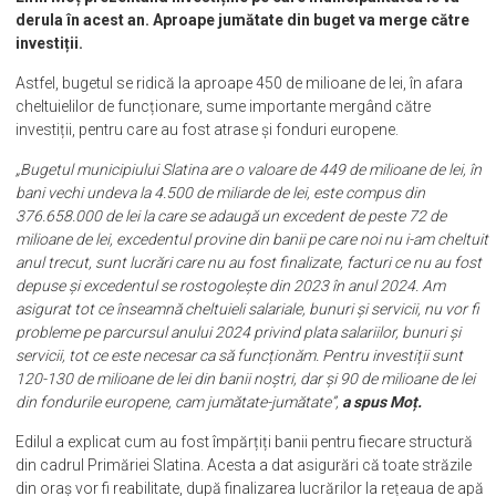
derula în acest an. Aproape jumătate din buget va merge către
investiții.
Astfel, bugetul se ridică la aproape 450 de milioane de lei, în afara
cheltuielilor de funcționare, sume importante mergând către
investiții, pentru care au fost atrase și fonduri europene.
„Bugetul municipiului Slatina are o valoare de 449 de milioane de lei, în
bani vechi undeva la 4.500 de miliarde de lei, este compus din
376.658.000 de lei la care se adaugă un excedent de peste 72 de
milioane de lei, excedentul provine din banii pe care noi nu i-am cheltuit
anul trecut, sunt lucrări care nu au fost finalizate, facturi ce nu au fost
depuse și excedentul se rostogolește din 2023 în anul 2024. Am
asigurat tot ce înseamnă cheltuieli salariale, bunuri și servicii, nu vor fi
probleme pe parcursul anului 2024 privind plata salariilor, bunuri și
servicii, tot ce este necesar ca să funcționăm. Pentru investiții sunt
120-130 de milioane de lei din banii noștri, dar și 90 de milioane de lei
din fondurile europene, cam jumătate-jumătate”,
a spus Moț.
Edilul a explicat cum au fost împărțiți banii pentru fiecare structură
din cadrul Primăriei Slatina. Acesta a dat asigurări că toate străzile
din oraș vor fi reabilitate, după finalizarea lucrărilor la rețeaua de apă