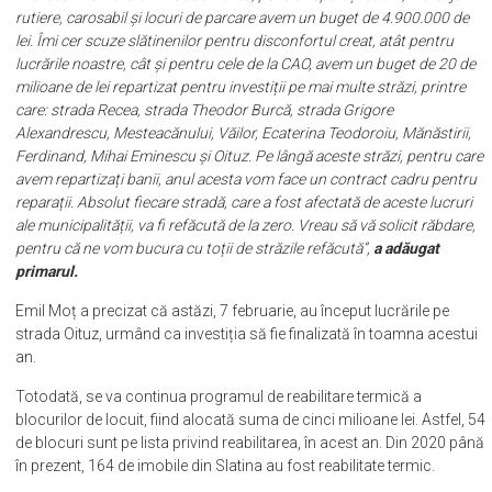
rutiere, carosabil și locuri de parcare avem un buget de 4.900.000 de
lei. Îmi cer scuze slătinenilor pentru disconfortul creat, atât pentru
lucrările noastre, cât și pentru cele de la CAO, avem un buget de 20 de
milioane de lei repartizat pentru investiții pe mai multe străzi, printre
care: strada Recea, strada Theodor Burcă, strada Grigore
Alexandrescu, Mesteacănului, Văilor, Ecaterina Teodoroiu, Mănăstirii,
Ferdinand, Mihai Eminescu și Oituz. Pe lângă aceste străzi, pentru care
avem repartizați banii, anul acesta vom face un contract cadru pentru
reparații. Absolut fiecare stradă, care a fost afectată de aceste lucruri
ale municipalității, va fi refăcută de la zero. Vreau să vă solicit răbdare,
pentru că ne vom bucura cu toții de străzile refăcută”,
a adăugat
primarul.
Emil Moț a precizat că astăzi, 7 februarie, au început lucrările pe
strada Oituz, urmând ca investiția să fie finalizată în toamna acestui
an.
Totodată, se va continua programul de reabilitare termică a
blocurilor de locuit, fiind alocată suma de cinci milioane lei. Astfel, 54
de blocuri sunt pe lista privind reabilitarea, în acest an. Din 2020 până
în prezent, 164 de imobile din Slatina au fost reabilitate termic.