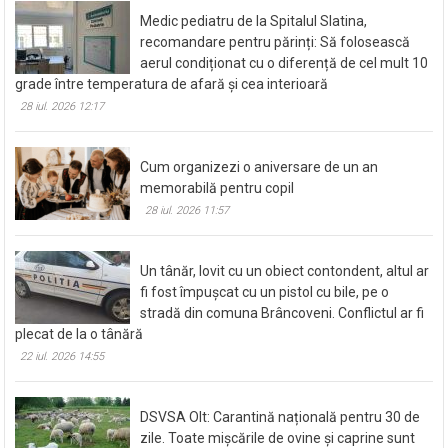
Medic pediatru de la Spitalul Slatina,
recomandare pentru părinți: Să folosească
aerul condiționat cu o diferență de cel mult 10
grade între temperatura de afară și cea interioară
28 iul. 2026 12:17
Cum organizezi o aniversare de un an
memorabilă pentru copil
28 iul. 2026 11:57
Un tânăr, lovit cu un obiect contondent, altul ar
fi fost împușcat cu un pistol cu bile, pe o
stradă din comuna Brâncoveni. Conflictul ar fi
plecat de la o tânără
22 iul. 2026 14:55
DSVSA Olt: Carantină națională pentru 30 de
zile. Toate mișcările de ovine și caprine sunt