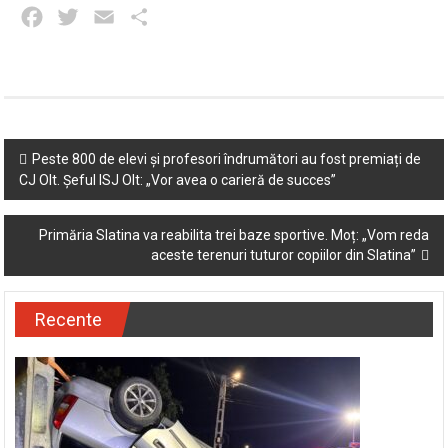
Facebook
Twitter
Email
Partajează
Post
Peste 800 de elevi și profesori îndrumători au fost premiați de
CJ Olt. Șeful ISJ Olt: „Vor avea o carieră de succes”
navigation
Primăria Slatina va reabilita trei baze sportive. Moț: „Vom reda
aceste terenuri tuturor copiilor din Slatina”
Recente