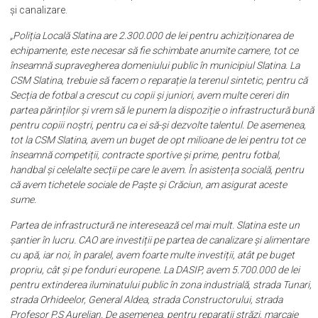
și canalizare.
„Poliția Locală Slatina are 2.300.000 de lei pentru achiziționarea de
echipamente, este necesar să fie schimbate anumite camere, tot ce
înseamnă supravegherea domeniului public în municipiul Slatina. La
CSM Slatina, trebuie să facem o reparație la terenul sintetic, pentru că
Secția de fotbal a crescut cu copii și juniori, avem multe cereri din
partea părinților și vrem să le punem la dispoziție o infrastructură bună
pentru copiii noștri, pentru ca ei să-și dezvolte talentul. De asemenea,
tot la CSM Slatina, avem un buget de opt milioane de lei pentru tot ce
înseamnă competiții, contracte sportive și prime, pentru fotbal,
handbal și celelalte secții pe care le avem. În asistența socială, pentru
că avem tichetele sociale de Paște și Crăciun, am asigurat aceste
sume.
Partea de infrastructură ne interesează cel mai mult. Slatina este un
șantier în lucru. CAO are investiții pe partea de canalizare și alimentare
cu apă, iar noi, în paralel, avem foarte multe investiții, atât pe buget
propriu, cât și pe fonduri europene. La DASIP, avem 5.700.000 de lei
pentru extinderea iluminatului public în zona industrială, strada Tunari,
strada Orhideelor, General Aldea, strada Constructorului, strada
Profesor P.S Aurelian. De asemenea, pentru reparații străzi, marcaje