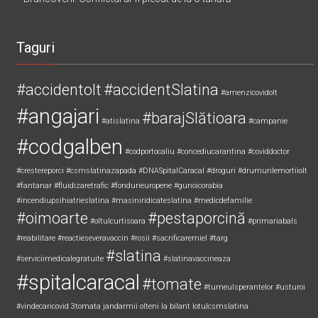
Taguri
#accidentolt
#accidentSlatina
#amenzicovidolt
#angajari
#barajSlătioara
#atislatina
#campanie
#codgalben
#codportocaliu
#concediucarantina
#coviddoctor
#crestereporci
#csmslatinazapada
#DNASpitalCaracal
#droguri
#drumurilemortiiolt
#fantanar
#fluidizaretrafic
#fondurieuropene
#gunoicorabia
#incendiupsihiatrieslatina
#masiniridicateslatina
#medicdefamilie
#oimoarte
#pestaporcină
#oltulcurtisoara
#primariabals
#reabilitare
#reactieseveravaccin
#rosii
#sacrificaremiel #targ
#slatina
#serviciimedicalegratuite
#slatinavaccineaza
#spitalcaracal
#tomate
#turneulsperantelor
#usturoi
#vindecaricovid
3tomata
jandarmii olteni
la bilant
lotulcsmslatina