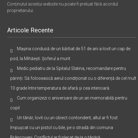
Conținutul acestui website nu poate fi preluat fără acordul
proprietarului.
Articole Recente
Mașina condusă de un bărbat de 51 de ani a lovit un cap de
pod, la Mihăești. Șoferul a murit
Medic pediatru de la Spitalul Slatina, recomandare pentru
părinți: Să folosească aerul condiționat cu o diferență de cel mult
10 grade între temperatura de afară și cea interioară
Cum organizezi o aniversare de un an memorabilă pentru
copil
Un tânăr, lovit cu un obiect contondent, altul ar fi fost
împușcat cu un pistol cu bile, pe o stradă din comuna
Brâncoveni. Conflictul ar fi plecat de la o tânără