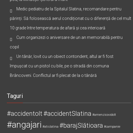
Medic pediatru de la Spitalul Slatina, recomandare pentru
părinți: Să folosească aerul condiționat cu o diferență de cel mult
10 grade între temperatura de afară și cea interioară
Cum organizezi o aniversare de un an memorabilă pentru
copil
Un tânăr, lovit cu un obiect contondent, altul ar fi fost
împușcat cu un pistol cu bile, pe o stradă din comuna
Brâncoveni. Conflictul ar fi plecat de la o tânără
Taguri
#accidentolt
#accidentSlatina
#amenzicovidolt
#angajari
#barajSlătioara
#atislatina
#campanie