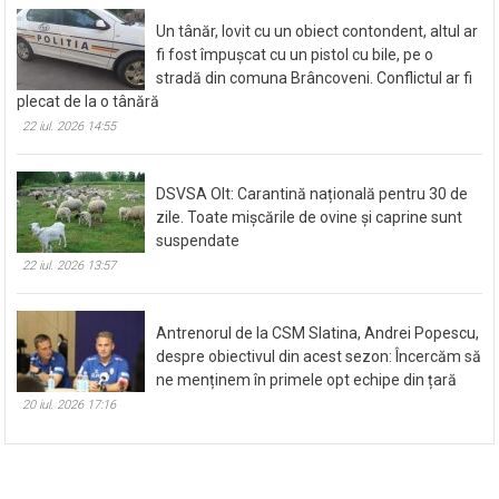
Un tânăr, lovit cu un obiect contondent, altul ar
fi fost împușcat cu un pistol cu bile, pe o
stradă din comuna Brâncoveni. Conflictul ar fi
plecat de la o tânără
22 iul. 2026 14:55
DSVSA Olt: Carantină națională pentru 30 de
zile. Toate mișcările de ovine și caprine sunt
suspendate
22 iul. 2026 13:57
Antrenorul de la CSM Slatina, Andrei Popescu,
despre obiectivul din acest sezon: Încercăm să
ne menținem în primele opt echipe din țară
20 iul. 2026 17:16