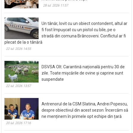
28 iul. 2026 11:57
Un tânăr, lovit cu un obiect contondent, altul ar
fi fost împușcat cu un pistol cu bile, pe o
stradă din comuna Brâncoveni. Conflictul ar fi
plecat de la o tânără
22 iul. 2026 14:55
DSVSA Olt: Carantină națională pentru 30 de
zile. Toate mișcările de ovine și caprine sunt
suspendate
22 iul. 2026 13:57
Antrenorul de la CSM Slatina, Andrei Popescu,
despre obiectivul din acest sezon: Încercăm să
ne menținem în primele opt echipe din țară
20 iul. 2026 17:16