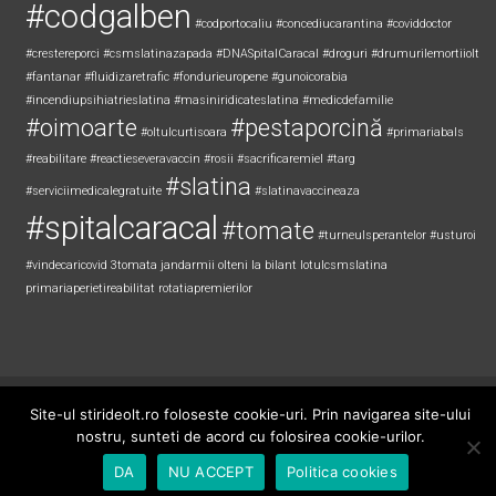
#codgalben
#codportocaliu
#concediucarantina
#coviddoctor
#crestereporci
#csmslatinazapada
#DNASpitalCaracal
#droguri
#drumurilemortiiolt
#fantanar
#fluidizaretrafic
#fondurieuropene
#gunoicorabia
#incendiupsihiatrieslatina
#masiniridicateslatina
#medicdefamilie
#oimoarte
#pestaporcină
#oltulcurtisoara
#primariabals
#reabilitare
#reactieseveravaccin
#rosii
#sacrificaremiel #targ
#slatina
#serviciimedicalegratuite
#slatinavaccineaza
#spitalcaracal
#tomate
#turneulsperantelor
#usturoi
#vindecaricovid
3tomata
jandarmii olteni
la bilant
lotulcsmslatina
primariaperietireabilitat
rotatiapremierilor
Copyright © 2026
Știri de Olt
. All rights reserved. Theme:
ColorNews
by
Site-ul stirideolt.ro foloseste cookie-uri. Prin navigarea site-ului
ThemeGrill. Powered by
WordPress
.
nostru, sunteti de acord cu folosirea cookie-urilor.
DA
NU ACCEPT
Politica cookies