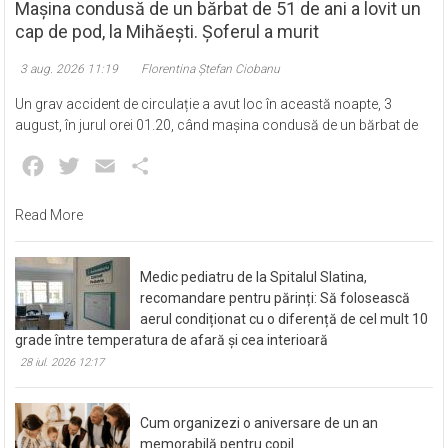
Mașina condusă de un bărbat de 51 de ani a lovit un
cap de pod, la Mihăești. Șoferul a murit
3 aug. 2026 11:19
Florentina Ștefan Ciobanu
Un grav accident de circulație a avut loc în această noapte, 3
august, în jurul orei 01.20, când mașina condusă de un bărbat de
Facebook
Twitter
Email
Partajează
Read More
Medic pediatru de la Spitalul Slatina,
recomandare pentru părinți: Să folosească
aerul condiționat cu o diferență de cel mult 10
grade între temperatura de afară și cea interioară
28 iul. 2026 12:17
Cum organizezi o aniversare de un an
memorabilă pentru copil