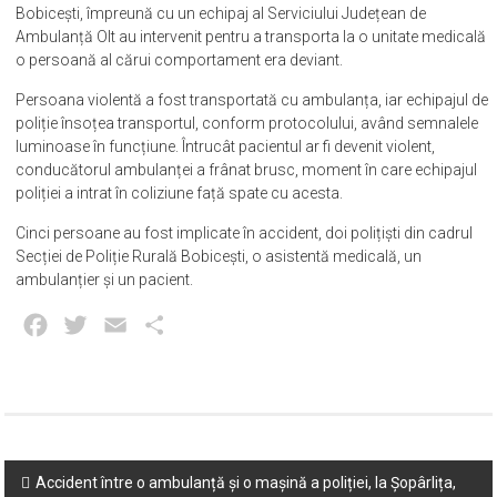
Bobicești, împreună cu un echipaj al Serviciului Județean de
Ambulanță Olt au intervenit pentru a transporta la o unitate medicală
o persoană al cărui comportament era deviant.
Persoana violentă a fost transportată cu ambulanța, iar echipajul de
poliție însoțea transportul, conform protocolului, având semnalele
luminoase în funcțiune. Întrucât pacientul ar fi devenit violent,
conducătorul ambulanței a frânat brusc, moment în care echipajul
poliției a intrat în coliziune față spate cu acesta.
Cinci persoane au fost implicate în accident, doi polițiști din cadrul
Secției de Poliție Rurală Bobicești, o asistentă medicală, un
ambulanțier și un pacient.
Facebook
Twitter
Email
Partajează
Post
Accident între o ambulanță și o mașină a poliției, la Șopârlița,