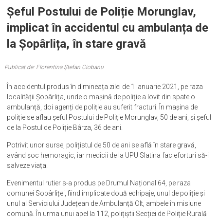
Șeful Postului de Poliție Morunglav,
implicat în accidentul cu ambulanța de
la Șopârlița, în stare gravă
Publicat de: Florentina Ștefan Ciobanu
În accidentul produs în dimineața zilei de 1 ianuarie 2021, pe raza
localității Șopârlița, unde o mașină de poliție a lovit din spate o
ambulanță, doi agenți de poliție au suferit fracturi. În mașina de
poliție se aflau șeful Postului de Poliție Morunglav, 50 de ani, și șeful
de la Postul de Poliție Bârza, 36 de ani.
Potrivit unor surse, polițistul de 50 de ani se află în stare gravă,
având șoc hemoragic, iar medicii de la UPU Slatina fac eforturi să-i
salveze viața.
Evenimentul rutier s-a produs pe Drumul Național 64, pe raza
comunei Sopârliței, fiind implicate două echipaje, unul de poliție și
unul al Serviciului Județean de Ambulanță Olt, ambele în misiune
comună. În urma unui apel la 112, polițiștii Secției de Poliție Rurală