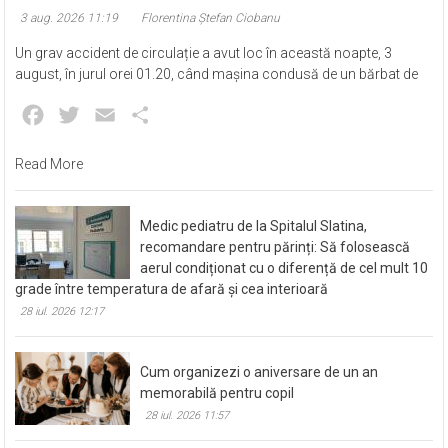
3 aug. 2026 11:19
Florentina Ștefan Ciobanu
Un grav accident de circulație a avut loc în această noapte, 3
august, în jurul orei 01.20, când mașina condusă de un bărbat de
Facebook
Twitter
Email
Partajează
Read More
Medic pediatru de la Spitalul Slatina,
recomandare pentru părinți: Să folosească
aerul condiționat cu o diferență de cel mult 10
grade între temperatura de afară și cea interioară
28 iul. 2026 12:17
Cum organizezi o aniversare de un an
memorabilă pentru copil
28 iul. 2026 11:57