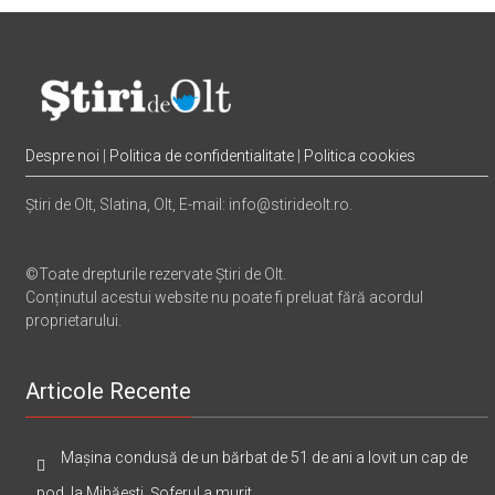
Despre noi
|
Politica de confidentialitate
|
Politica cookies
Știri de Olt, Slatina, Olt, E-mail: info@stirideolt.ro.
©Toate drepturile rezervate Știri de Olt.
Conținutul acestui website nu poate fi preluat fără acordul
proprietarului.
Articole Recente
Mașina condusă de un bărbat de 51 de ani a lovit un cap de
pod, la Mihăești. Șoferul a murit