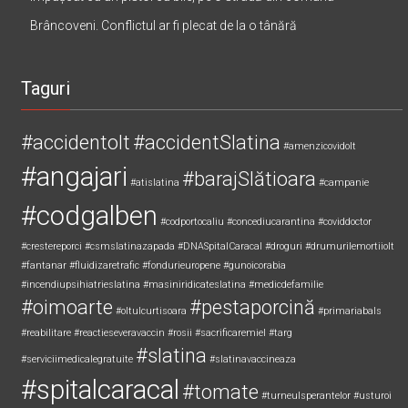
Brâncoveni. Conflictul ar fi plecat de la o tânără
Taguri
#accidentolt
#accidentSlatina
#amenzicovidolt
#angajari
#barajSlătioara
#atislatina
#campanie
#codgalben
#codportocaliu
#concediucarantina
#coviddoctor
#crestereporci
#csmslatinazapada
#DNASpitalCaracal
#droguri
#drumurilemortiiolt
#fantanar
#fluidizaretrafic
#fondurieuropene
#gunoicorabia
#incendiupsihiatrieslatina
#masiniridicateslatina
#medicdefamilie
#oimoarte
#pestaporcină
#oltulcurtisoara
#primariabals
#reabilitare
#reactieseveravaccin
#rosii
#sacrificaremiel #targ
#slatina
#serviciimedicalegratuite
#slatinavaccineaza
#spitalcaracal
#tomate
#turneulsperantelor
#usturoi