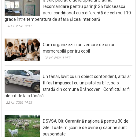
recomandare pentru părinți: Să folosească
aerul condiționat cu o diferență de cel mult 10
grade între temperatura de afară și cea interioară
28 iul. 2026 12:17
Cum organizezi o aniversare de un an
memorabilă pentru copil
28 iul. 2026 11:57
Un tânăr, lovit cu un obiect contondent, altul ar
fi fost împușcat cu un pistol cu bile, pe o
stradă din comuna Brâncoveni. Conflictul ar fi
plecat de la o tânără
22 iul. 2026 14:55
DSVSA Olt: Carantină națională pentru 30 de
zile. Toate mișcările de ovine și caprine sunt
suspendate