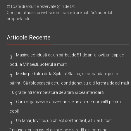
©Toate drepturile rezervate Știri de Olt.
Conținutul acestui website nu poate fi preluat fără acordul
proprietarului.
Articole Recente
Mașina condusă de un bărbat de 51 de ani a lovit un cap de
pod, la Mihăești. Șoferul a murit
Medic pediatru de la Spitalul Slatina, recomandare pentru
părinți: Să folosească aerul condiționat cu o diferență de cel mult
10 grade între temperatura de afară și cea interioară
Cum organizezi o aniversare de un an memorabilă pentru
copil
Un tânăr, lovit cu un obiect contondent, altul ar fi fost
împușcat cu un pistol cu bile, pe o stradă din comuna