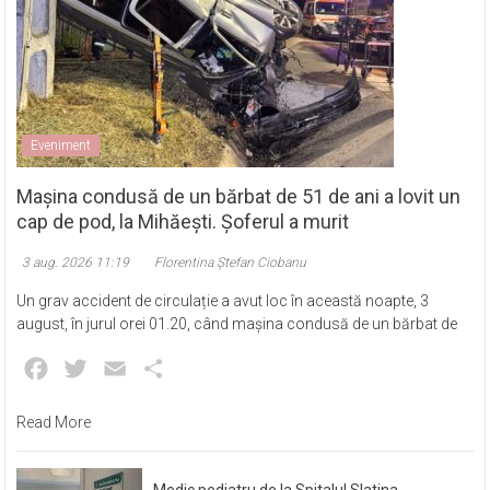
Eveniment
Mașina condusă de un bărbat de 51 de ani a lovit un
cap de pod, la Mihăești. Șoferul a murit
3 aug. 2026 11:19
Florentina Ștefan Ciobanu
Un grav accident de circulație a avut loc în această noapte, 3
august, în jurul orei 01.20, când mașina condusă de un bărbat de
Facebook
Twitter
Email
Partajează
Read More
Medic pediatru de la Spitalul Slatina,