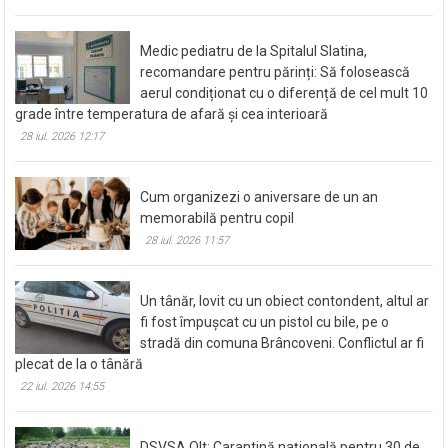
Medic pediatru de la Spitalul Slatina,
recomandare pentru părinți: Să folosească
aerul condiționat cu o diferență de cel mult 10
grade între temperatura de afară și cea interioară
28 iul. 2026 12:17
Cum organizezi o aniversare de un an
memorabilă pentru copil
28 iul. 2026 11:57
Un tânăr, lovit cu un obiect contondent, altul ar
fi fost împușcat cu un pistol cu bile, pe o
stradă din comuna Brâncoveni. Conflictul ar fi
plecat de la o tânără
22 iul. 2026 14:55
DSVSA Olt: Carantină națională pentru 30 de