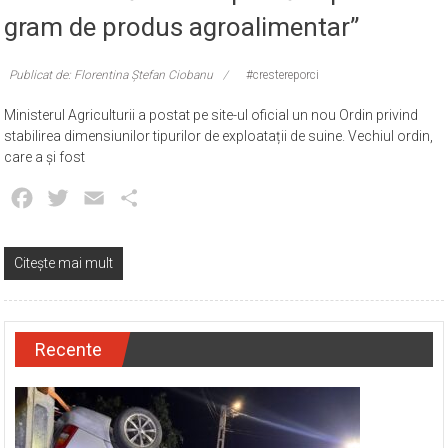
gram de produs agroalimentar”
Publicat de: Florentina Ștefan Ciobanu
#crestereporci
Ministerul Agriculturii a postat pe site-ul oficial un nou Ordin privind
stabilirea dimensiunilor tipurilor de exploatații de suine. Vechiul ordin,
care a și fost
Facebook
Twitter
Email
Partajează
Citește mai mult
Recente