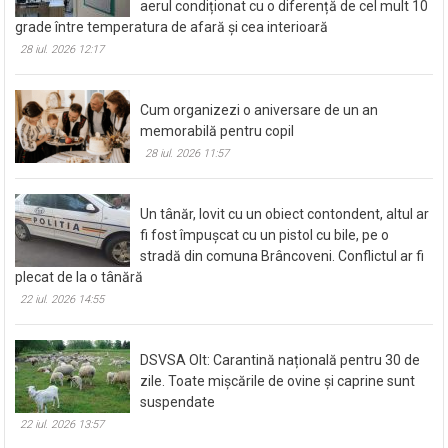
aerul condiționat cu o diferență de cel mult 10
grade între temperatura de afară și cea interioară
28 iul. 2026 12:17
Cum organizezi o aniversare de un an
memorabilă pentru copil
28 iul. 2026 11:57
Un tânăr, lovit cu un obiect contondent, altul ar
fi fost împușcat cu un pistol cu bile, pe o
stradă din comuna Brâncoveni. Conflictul ar fi
plecat de la o tânără
22 iul. 2026 14:55
DSVSA Olt: Carantină națională pentru 30 de
zile. Toate mișcările de ovine și caprine sunt
suspendate
22 iul. 2026 13:57