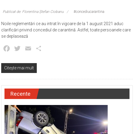
Publicat de: Florentina Ștefan Ciobanu
#concediucarantina
Noile reglementări ce au intrat în vigoare de la 1 august 2021 aduc
clarificări privind concediul de carantină. Astfel, toate persoanele care
se deplasează
Facebook
Twitter
Email
Partajează
Citește mai mult
Recente