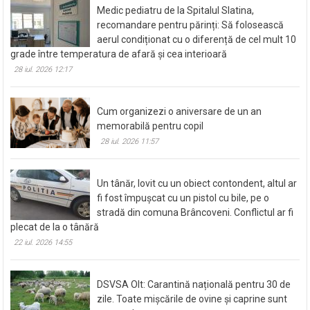
Medic pediatru de la Spitalul Slatina,
recomandare pentru părinți: Să folosească
aerul condiționat cu o diferență de cel mult 10
grade între temperatura de afară și cea interioară
28 iul. 2026 12:17
Cum organizezi o aniversare de un an
memorabilă pentru copil
28 iul. 2026 11:57
Un tânăr, lovit cu un obiect contondent, altul ar
fi fost împușcat cu un pistol cu bile, pe o
stradă din comuna Brâncoveni. Conflictul ar fi
plecat de la o tânără
22 iul. 2026 14:55
DSVSA Olt: Carantină națională pentru 30 de
zile. Toate mișcările de ovine și caprine sunt