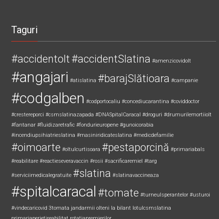
Taguri
#accidentolt
#accidentSlatina
#amenzicovidolt
#angajari
#barajSlătioara
#atislatina
#campanie
#codgalben
#codportocaliu
#concediucarantina
#coviddoctor
#crestereporci
#csmslatinazapada
#DNASpitalCaracal
#droguri
#drumurilemortiiolt
#fantanar
#fluidizaretrafic
#fondurieuropene
#gunoicorabia
#incendiupsihiatrieslatina
#masiniridicateslatina
#medicdefamilie
#oimoarte
#pestaporcină
#oltulcurtisoara
#primariabals
#reabilitare
#reactieseveravaccin
#rosii
#sacrificaremiel #targ
#slatina
#serviciimedicalegratuite
#slatinavaccineaza
#spitalcaracal
#tomate
#turneulsperantelor
#usturoi
#vindecaricovid
3tomata
jandarmii olteni
la bilant
lotulcsmslatina
primariaperietireabilitat
rotatiapremierilor