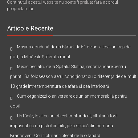
Conținutul acestui website nu poate fi preluat fără acordul
proprietarului.
Articole Recente
Mașina condusă de un bărbat de 51 de ani a lovit un cap de
pod, la Mihăești. Șoferul a murit
Medic pediatru de la Spitalul Slatina, recomandare pentru
părinți: Să folosească aerul condiționat cu o diferență de cel mult
10 grade între temperatura de afară și cea interioară
Cum organizezi o aniversare de un an memorabilă pentru
copil
Un tânăr, lovit cu un obiect contondent, altul ar fi fost
împușcat cu un pistol cu bile, pe o stradă din comuna
Brâncoveni. Conflictul ar fi plecat de la o tânără