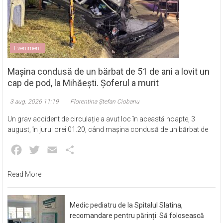
Eveniment
Mașina condusă de un bărbat de 51 de ani a lovit un
cap de pod, la Mihăești. Șoferul a murit
3 aug. 2026 11:19
Florentina Ștefan Ciobanu
Un grav accident de circulație a avut loc în această noapte, 3
august, în jurul orei 01.20, când mașina condusă de un bărbat de
Facebook
Twitter
Email
Partajează
Read More
Medic pediatru de la Spitalul Slatina,
recomandare pentru părinți: Să folosească