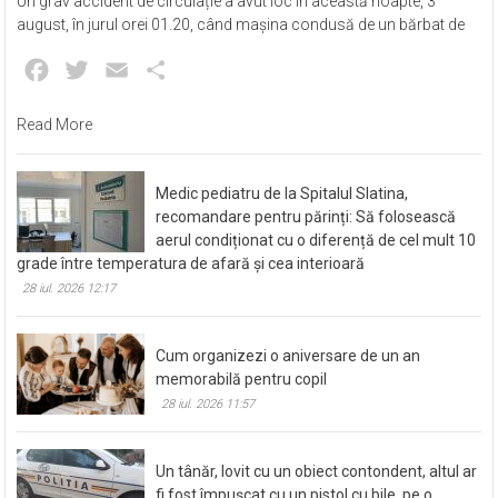
Un grav accident de circulație a avut loc în această noapte, 3
august, în jurul orei 01.20, când mașina condusă de un bărbat de
Facebook
Twitter
Email
Partajează
Read More
Medic pediatru de la Spitalul Slatina,
recomandare pentru părinți: Să folosească
aerul condiționat cu o diferență de cel mult 10
grade între temperatura de afară și cea interioară
28 iul. 2026 12:17
Cum organizezi o aniversare de un an
memorabilă pentru copil
28 iul. 2026 11:57
Un tânăr, lovit cu un obiect contondent, altul ar
fi fost împușcat cu un pistol cu bile, pe o