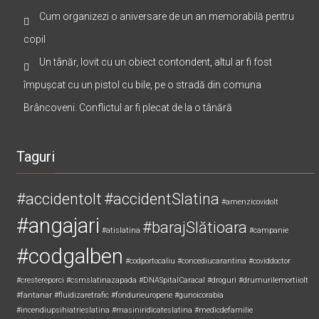
Cum organizezi o aniversare de un an memorabilă pentru
copil
Un tânăr, lovit cu un obiect contondent, altul ar fi fost
împușcat cu un pistol cu bile, pe o stradă din comuna
Brâncoveni. Conflictul ar fi plecat de la o tânără
Taguri
#accidentolt
#accidentSlatina
#amenzicovidolt
#angajari
#barajSlătioara
#atislatina
#campanie
#codgalben
#codportocaliu
#concediucarantina
#coviddoctor
#crestereporci
#csmslatinazapada
#DNASpitalCaracal
#droguri
#drumurilemortiiolt
#fantanar
#fluidizaretrafic
#fondurieuropene
#gunoicorabia
#incendiupsihiatrieslatina
#masiniridicateslatina
#medicdefamilie