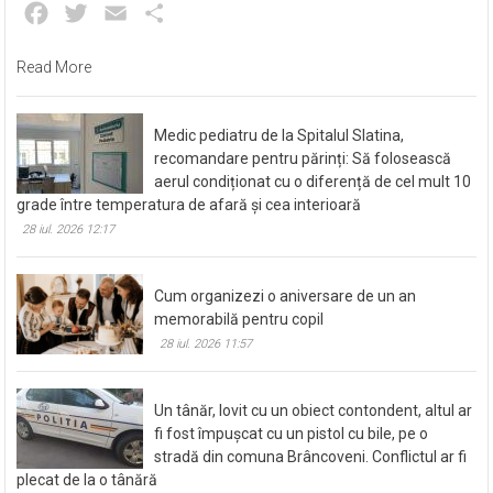
Facebook
Twitter
Email
Partajează
Read More
Medic pediatru de la Spitalul Slatina,
recomandare pentru părinți: Să folosească
aerul condiționat cu o diferență de cel mult 10
grade între temperatura de afară și cea interioară
28 iul. 2026 12:17
Cum organizezi o aniversare de un an
memorabilă pentru copil
28 iul. 2026 11:57
Un tânăr, lovit cu un obiect contondent, altul ar
fi fost împușcat cu un pistol cu bile, pe o
stradă din comuna Brâncoveni. Conflictul ar fi
plecat de la o tânără