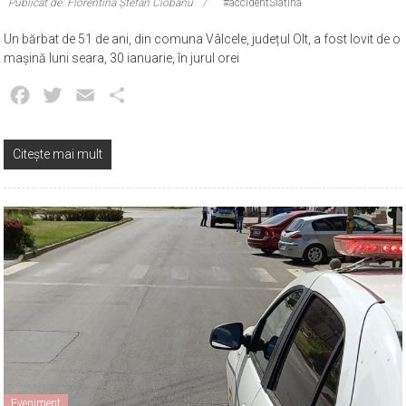
Publicat de: Florentina Ștefan Ciobanu
#accidentSlatina
Un bărbat de 51 de ani, din comuna Vâlcele, județul Olt, a fost lovit de o
mașină luni seara, 30 ianuarie, în jurul orei
Facebook
Twitter
Email
Partajează
Citește mai mult
Eveniment