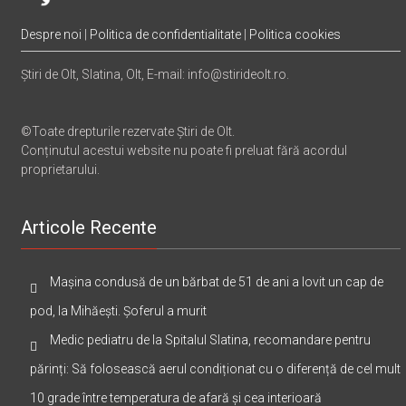
Despre noi
|
Politica de confidentialitate
|
Politica cookies
Știri de Olt, Slatina, Olt, E-mail: info@stirideolt.ro.
©Toate drepturile rezervate Știri de Olt.
Conținutul acestui website nu poate fi preluat fără acordul
proprietarului.
Articole Recente
Mașina condusă de un bărbat de 51 de ani a lovit un cap de
pod, la Mihăești. Șoferul a murit
Medic pediatru de la Spitalul Slatina, recomandare pentru
părinți: Să folosească aerul condiționat cu o diferență de cel mult
10 grade între temperatura de afară și cea interioară