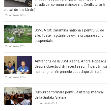
stradă din comuna Brâncoveni. Conflictul ar fi
plecat de la o tânără
22 iul. 2026 14:55
DSVSA Olt: Carantină națională pentru 30 de
zile. Toate mișcările de ovine și caprine sunt
suspendate
22 iul. 2026 13:57
Antrenorul de la CSM Slatina, Andrei Popescu,
despre obiectivul din acest sezon: Încercăm să
ne menținem în primele opt echipe din țară
20 iul. 2026 17:16
Cursuri de formare pentru asistenții medicali
de la Spitalul Slatina
17 iul. 2026 00:14