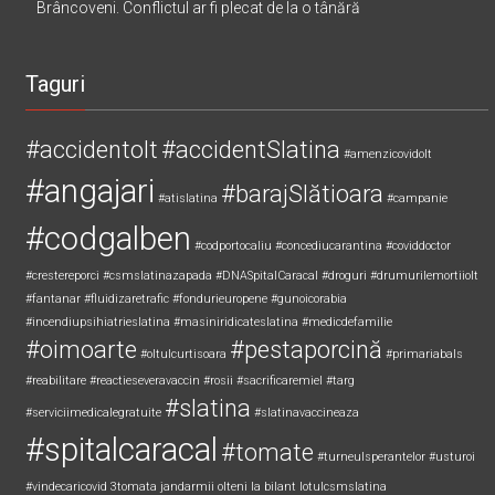
Brâncoveni. Conflictul ar fi plecat de la o tânără
Taguri
#accidentolt
#accidentSlatina
#amenzicovidolt
#angajari
#barajSlătioara
#atislatina
#campanie
#codgalben
#codportocaliu
#concediucarantina
#coviddoctor
#crestereporci
#csmslatinazapada
#DNASpitalCaracal
#droguri
#drumurilemortiiolt
#fantanar
#fluidizaretrafic
#fondurieuropene
#gunoicorabia
#incendiupsihiatrieslatina
#masiniridicateslatina
#medicdefamilie
#oimoarte
#pestaporcină
#oltulcurtisoara
#primariabals
#reabilitare
#reactieseveravaccin
#rosii
#sacrificaremiel #targ
#slatina
#serviciimedicalegratuite
#slatinavaccineaza
#spitalcaracal
#tomate
#turneulsperantelor
#usturoi
#vindecaricovid
3tomata
jandarmii olteni
la bilant
lotulcsmslatina