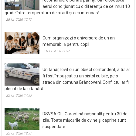
aerul condiționat cu o diferență de cel mult 10
grade între temperatura de afară și cea interioară
28 iul. 2026 12:17
Cum organizezi o aniversare de un an
memorabilă pentru copil
28 iul. 2026 11:57
Un tânăr, lovit cu un obiect contondent, altul ar
fi fost împușcat cu un pistol cu bile, pe o
stradă din comuna Brâncoveni. Conflictul ar fi
plecat de la o tânără
22 iul. 2026 14:55
DSVSA Olt: Carantină națională pentru 30 de
zile. Toate mișcările de ovine și caprine sunt
suspendate
22 iul. 2026 13:57