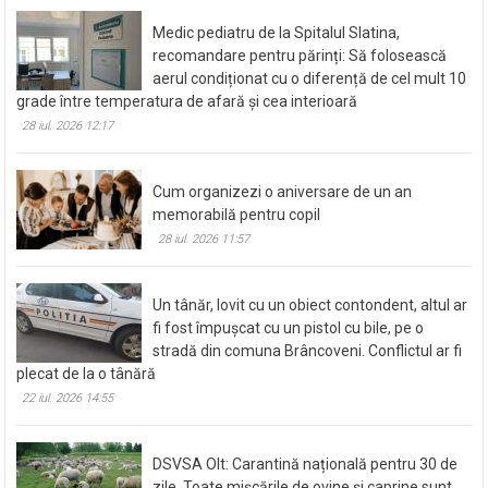
Medic pediatru de la Spitalul Slatina,
recomandare pentru părinți: Să folosească
aerul condiționat cu o diferență de cel mult 10
grade între temperatura de afară și cea interioară
28 iul. 2026 12:17
Cum organizezi o aniversare de un an
memorabilă pentru copil
28 iul. 2026 11:57
Un tânăr, lovit cu un obiect contondent, altul ar
fi fost împușcat cu un pistol cu bile, pe o
stradă din comuna Brâncoveni. Conflictul ar fi
plecat de la o tânără
22 iul. 2026 14:55
DSVSA Olt: Carantină națională pentru 30 de
zile. Toate mișcările de ovine și caprine sunt