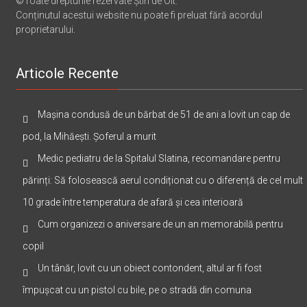
©Toate drepturile rezervate Știri de Olt.
Conținutul acestui website nu poate fi preluat fără acordul
proprietarului.
Articole Recente
Mașina condusă de un bărbat de 51 de ani a lovit un cap de
pod, la Mihăești. Șoferul a murit
Medic pediatru de la Spitalul Slatina, recomandare pentru
părinți: Să folosească aerul condiționat cu o diferență de cel mult
10 grade între temperatura de afară și cea interioară
Cum organizezi o aniversare de un an memorabilă pentru
copil
Un tânăr, lovit cu un obiect contondent, altul ar fi fost
împușcat cu un pistol cu bile, pe o stradă din comuna