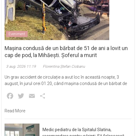
Eveniment
Mașina condusă de un bărbat de 51 de ani a lovit un
cap de pod, la Mihăești. Șoferul a murit
3 aug. 2026 11:19
Florentina Ștefan Ciobanu
Un grav accident de circulație a avut loc în această noapte, 3
august, în jurul orei 01.20, când mașina condusă de un bărbat de
Facebook
Twitter
Email
Partajează
Read More
Medic pediatru de la Spitalul Slatina,
recomandare pentru părinți: Să folosească