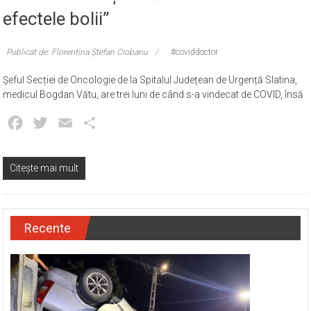
efectele bolii”
Publicat de: Florentina Ștefan Ciobanu
#coviddoctor
Șeful Secției de Oncologie de la Spitalul Județean de Urgență Slatina,
medicul Bogdan Vătu, are trei luni de când s-a vindecat de COVID, însă
Facebook
Twitter
Email
Partajează
Citește mai mult
Recente