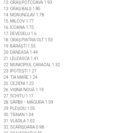
ORAŞ POTCOAVA 1.93
ORAŞ BALŞ 1.85
MORUNGLAV 1.78
MILCOV 1.77
ICOANA 1.75
DEVESELU 1.6
ORAŞ PIATRA-OLT 1.55
BĂRĂŞTI 1.55
DĂNEASA 1.44
LELEASCA 1.41
MUNICIPIUL CARACAL 1.32
IPOTEŞTI 1.27
TIA MARE 1.24
CEZIENI 1.22
VIŞINA NOUĂ 1.19
SCHITU 1.17
SÂRBII – MĂGURA 1.09
PLEŞOIU 1.05
TRAIAN 1.04
VLĂDILA 1.02
SCĂRIŞOARA 0.98