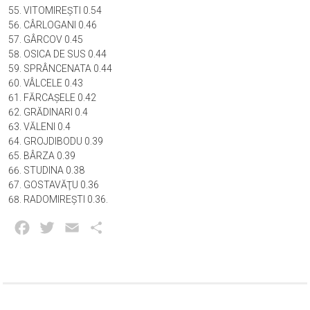
VITOMIREŞTI 0.54
CÂRLOGANI 0.46
GÂRCOV 0.45
OSICA DE SUS 0.44
SPRÂNCENATA 0.44
VÂLCELE 0.43
FĂRCAŞELE 0.42
GRĂDINARI 0.4
VĂLENI 0.4
GROJDIBODU 0.39
BÂRZA 0.39
STUDINA 0.38
GOSTAVĂŢU 0.36
RADOMIREŞTI 0.36.
Facebook
Twitter
Email
Partajează