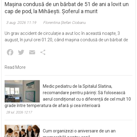
Mașina condusă de un bărbat de 51 de ani a lovit un
cap de pod, la Mihăești. Șoferul a murit
3 aug. 2026 11:19
Florentina Ștefan Ciobanu
Un grav accident de circulație a avut loc în această noapte, 3
august, în jurul orei 01.20, când mașina condusă de un bărbat de
Facebook
Twitter
Email
Partajează
Read More
Medic pediatru de la Spitalul Slatina,
recomandare pentru părinți: Să folosească
aerul condiționat cu o diferență de cel mult 10
grade între temperatura de afară și cea interioară
28 iul. 2026 12:17
Cum organizezi o aniversare de un an