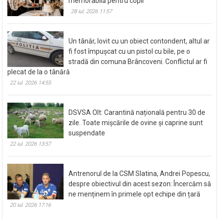
memorabilă pentru copil
28 iul. 2026 11:57
Un tânăr, lovit cu un obiect contondent, altul ar
fi fost împușcat cu un pistol cu bile, pe o
stradă din comuna Brâncoveni. Conflictul ar fi
plecat de la o tânără
22 iul. 2026 14:55
DSVSA Olt: Carantină națională pentru 30 de
zile. Toate mișcările de ovine și caprine sunt
suspendate
22 iul. 2026 13:57
Antrenorul de la CSM Slatina, Andrei Popescu,
despre obiectivul din acest sezon: Încercăm să
ne menținem în primele opt echipe din țară
20 iul. 2026 17:16