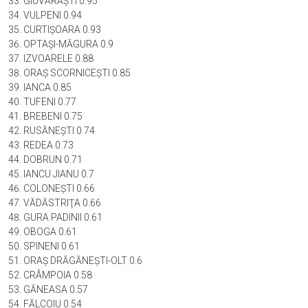
GIUVĂRĂŞTI 0.95
VULPENI 0.94
CURTIŞOARA 0.93
OPTAŞI-MĂGURA 0.9
IZVOARELE 0.88
ORAŞ SCORNICEŞTI 0.85
IANCA 0.85
TUFENI 0.77
BREBENI 0.75
RUSĂNEŞTI 0.74
REDEA 0.73
DOBRUN 0.71
IANCU JIANU 0.7
COLONEŞTI 0.66
VĂDĂSTRIŢA 0.66
GURA PADINII 0.61
OBOGA 0.61
SPINENI 0.61
ORAŞ DRĂGĂNEŞTI-OLT 0.6
CRÂMPOIA 0.58
GĂNEASA 0.57
FĂLCOIU 0.54