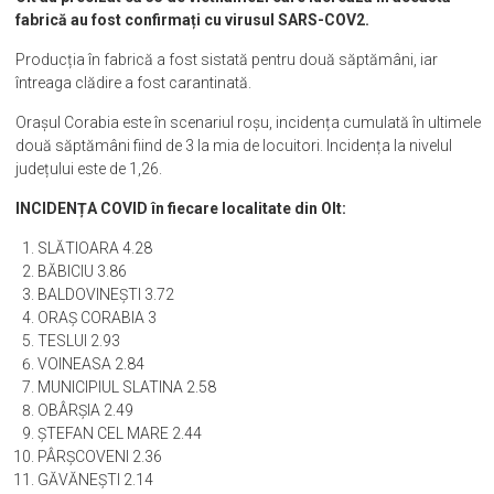
fabrică au fost confirmați cu virusul SARS-COV2.
Producția în fabrică a fost sistată pentru două săptămâni, iar
întreaga clădire a fost carantinată.
Orașul Corabia este în scenariul roșu, incidența cumulată în ultimele
două săptămâni fiind de 3 la mia de locuitori. Incidența la nivelul
județului este de 1,26.
INCIDENȚA COVID în fiecare localitate din Olt:
SLĂTIOARA 4.28
BĂBICIU 3.86
BALDOVINEŞTI 3.72
ORAŞ CORABIA 3
TESLUI 2.93
VOINEASA 2.84
MUNICIPIUL SLATINA 2.58
OBÂRŞIA 2.49
ŞTEFAN CEL MARE 2.44
PÂRŞCOVENI 2.36
GĂVĂNEŞTI 2.14