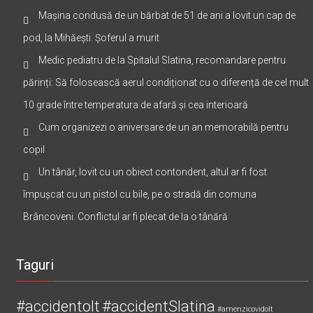
Mașina condusă de un bărbat de 51 de ani a lovit un cap de
pod, la Mihăești. Șoferul a murit
Medic pediatru de la Spitalul Slatina, recomandare pentru
părinți: Să folosească aerul condiționat cu o diferență de cel mult
10 grade între temperatura de afară și cea interioară
Cum organizezi o aniversare de un an memorabilă pentru
copil
Un tânăr, lovit cu un obiect contondent, altul ar fi fost
împușcat cu un pistol cu bile, pe o stradă din comuna
Brâncoveni. Conflictul ar fi plecat de la o tânără
Taguri
#accidentolt
#accidentSlatina
#amenzicovidolt