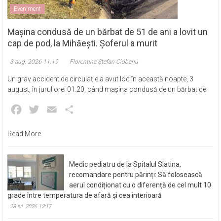
Eveniment
Mașina condusă de un bărbat de 51 de ani a lovit un
cap de pod, la Mihăești. Șoferul a murit
3 aug. 2026 11:19
Florentina Ștefan Ciobanu
Un grav accident de circulație a avut loc în această noapte, 3
august, în jurul orei 01.20, când mașina condusă de un bărbat de
Facebook
Twitter
Email
Partajează
Read More
Medic pediatru de la Spitalul Slatina,
recomandare pentru părinți: Să folosească
aerul condiționat cu o diferență de cel mult 10
grade între temperatura de afară și cea interioară
28 iul. 2026 12:17