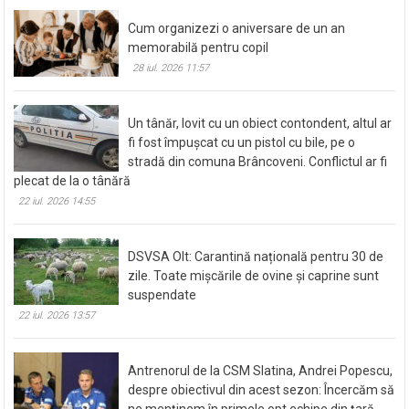
Cum organizezi o aniversare de un an
memorabilă pentru copil
28 iul. 2026 11:57
Un tânăr, lovit cu un obiect contondent, altul ar
fi fost împușcat cu un pistol cu bile, pe o
stradă din comuna Brâncoveni. Conflictul ar fi
plecat de la o tânără
22 iul. 2026 14:55
DSVSA Olt: Carantină națională pentru 30 de
zile. Toate mișcările de ovine și caprine sunt
suspendate
22 iul. 2026 13:57
Antrenorul de la CSM Slatina, Andrei Popescu,
despre obiectivul din acest sezon: Încercăm să
ne menținem în primele opt echipe din țară