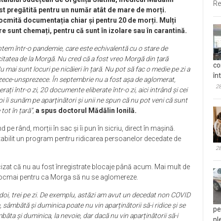
Re
fost pregătită pentru un număr atât de mare de morți.
ntocmită documentația chiar și pentru 20 de morți. Mulți
care sunt chemați, pentru că sunt în izolare sau în carantină.
untem într-o pandemie, care este echivalentă cu o stare de
acitatea de la Morgă. Nu cred că a fost vreo Morgă din țară
co
u mai sunt locuri pe nicăieri în țară. Nu pot să fac o medie pe zi a
în
zece-unsprezece. În septembrie nu a fost așa de aglomerat,
28
ați într-o zi, 20 documente eliberate într-o zi, aici intrând și cei
i îi sunăm pe aparținători și unii ne spun că nu pot veni că sunt
tot în țară”,
a spus doctorul Mădălin Ionilă.
 pe rând, morții în sac și îi pun în sicriu, direct în mașină.
tabilit un program pentru ridicarea persoanelor decedate de
28
cizat că nu au fost înregistrate blocaje până acum. Mai mult de
a, tocmai pentru ca Morga să nu se aglomereze.
-doi, trei pe zi. De exemplu, astăzi am avut un decedat non COVID
âmbătă și duminica poate nu vin aparținătorii să-i ridice și se
pe
ta și duminica, la nevoie, dar dacă nu vin aparținătorii să-i
pl