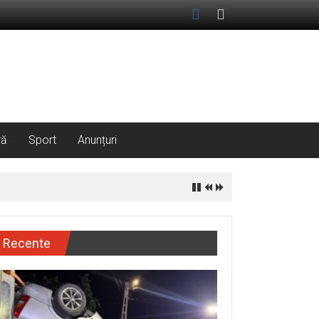
ră
Sport
Anunțuri
Recente