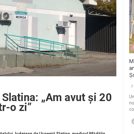
M
an
Șo
3
 Slatina: „Am avut și 20
Un
no
tr-o zi”
co
italului Județean de Urgență Slatina, medicul Mădălin