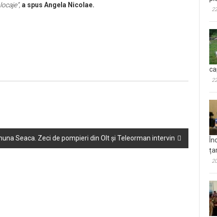
ocaje”,
a spus Angela Nicolae.
22
ca
22
na Seaca. Zeci de pompieri din Olt și Teleorman intervin
În
ța
20