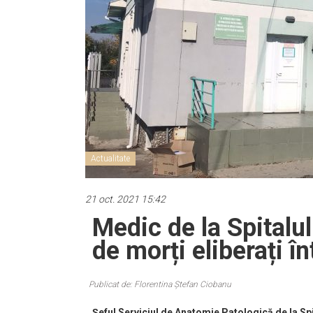
Actualitate
21 oct. 2021 15:42
Medic de la Spitalul
de morți eliberați în
Publicat de: Florentina Ștefan Ciobanu
Șeful Serviciul de Anatomie Patologică de la Sp