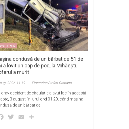
Eveniment
așina condusă de un bărbat de 51 de
i a lovit un cap de pod, la Mihăești.
ferul a murit
 aug. 2026 11:19
Florentina Ștefan Ciobanu
 grav accident de circulație a avut loc în această
apte, 3 august, în jurul orei 01.20, când mașina
ndusă de un bărbat de
Facebook
Twitter
Email
Partajează