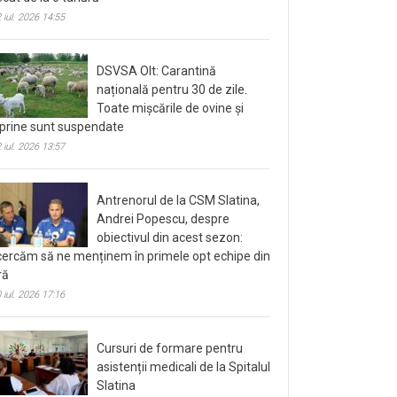
 iul. 2026 14:55
DSVSA Olt: Carantină
națională pentru 30 de zile.
Toate mișcările de ovine și
prine sunt suspendate
 iul. 2026 13:57
Antrenorul de la CSM Slatina,
Andrei Popescu, despre
obiectivul din acest sezon:
cercăm să ne menținem în primele opt echipe din
ră
 iul. 2026 17:16
Cursuri de formare pentru
asistenții medicali de la Spitalul
Slatina