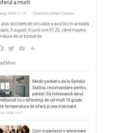
ferul a murit
 aug. 2026 11:19
Florentina Ștefan Ciobanu
 grav accident de circulație a avut loc în această
apte, 3 august, în jurul orei 01.20, când mașina
ndusă de un bărbat de
Facebook
Twitter
Email
Partajează
ad More
Medic pediatru de la Spitalul
Slatina, recomandare pentru
părinți: Să folosească aerul
ndiționat cu o diferență de cel mult 10 grade
tre temperatura de afară și cea interioară
 iul. 2026 12:17
Cum organizezi o aniversare