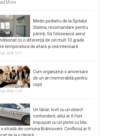
ad More
Medic pediatru de la Spitalul
Slatina, recomandare pentru
părinți: Să folosească aerul
ndiționat cu o diferență de cel mult 10 grade
tre temperatura de afară și cea interioară
 iul. 2026 12:17
Cum organizezi o aniversare
de un an memorabilă pentru
copil
 iul. 2026 11:57
Un tânăr, lovit cu un obiect
contondent, altul ar fi fost
împușcat cu un pistol cu bile,
 o stradă din comuna Brâncoveni. Conflictul ar fi
ecat de la o tânără