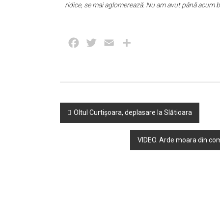
ridice, se mai aglomerează. Nu am avut până acum bl
Facebook
Twitter
Email
Partajează
Post
Oltul Curtișoara, deplasare la Slătioara
navigation
VIDEO. Arde moara din comu