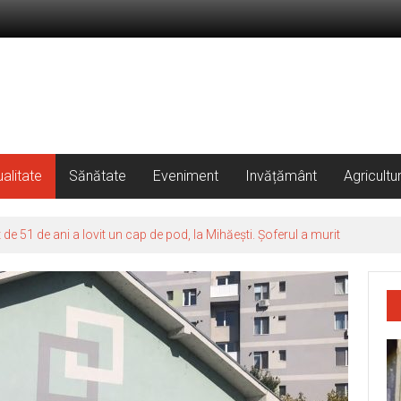
alitate
Sănătate
Eveniment
Invățământ
Agricultu
 51 de ani a lovit un cap de pod, la Mihăești. Șoferul a murit