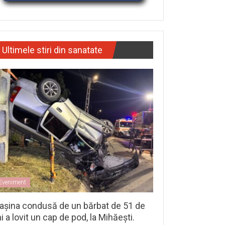
Ultimele stiri din sanatate
Eveniment
așina condusă de un bărbat de 51 de
i a lovit un cap de pod, la Mihăești.