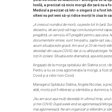
Ionilă, a precizat că nicio morgă din țară nu a 
Medicul a precizat că într-o singură zi a fost î
olteni nu pot veni să-și ridice morții în ziua în 
„A crescut numărul de morți, ca peste tot în țară. S
dezastru, de aici poți să tragi concluzia privind cap
pregătită, un serviciu ATI pregătit pentru așa ceva. N
documentelor emise, sunt trei-patru, șapte-opt sau 
acum situația este gravă. Am avut și 20 de morți eliber
decedați din cauza COVID, dar și cu altă patologie. No
toți în izolare. Situația este dramatică, așa este peste 
Angajații de la morga spitalului din Slatina scot, rând
Pentru a nu se crea aglomerație la morgă, a fost s
Covid și a celor non-Covid.
Managerul Spitalului Slatina, Angela Nicolae, a pre
atât, morții pot fi eliberați și sâmbăta și duminic
„Nu am avut așa mulți decedați în ultimul timp, unul
și trei COVID. După week-end se aglomerează Morga, s
mai aglomerează. Ne-am organizat și eliberăm și sâmbă