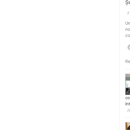
Șo
3
Un
no
co
Re
co
în
28