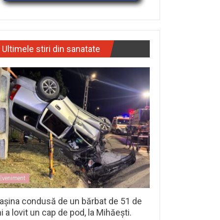
Ultimele stiri din sanatate
Eveniment
așina condusă de un bărbat de 51 de
i a lovit un cap de pod, la Mihăești.