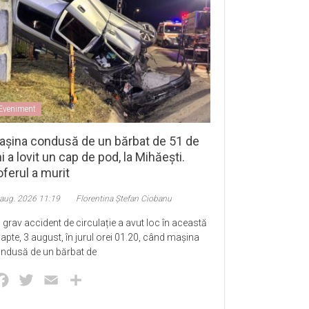
Eveniment
așina condusă de un bărbat de 51 de
i a lovit un cap de pod, la Mihăești.
ferul a murit
 aug. 2026 11:19
Florentina Ștefan Ciobanu
 grav accident de circulație a avut loc în această
apte, 3 august, în jurul orei 01.20, când mașina
ndusă de un bărbat de
Facebook
Twitter
Email
Partajează