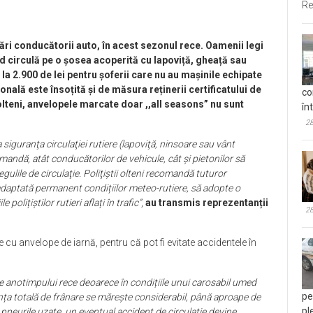
Re
dări conducătorii auto, în acest sezonul rece.
Oamenii legi
nd circulă pe o șosea acoperită cu lapoviță, gheață sau
la 2.900 de lei pentru șoferii care nu au mașinile echipate
nală este însoțită și de măsura reținerii certificatului de
co
r olteni, anvelopele marcate doar ,,all seasons” nu sunt
în
28
siguranţa circulaţiei rutiere (lapoviţă, ninsoare sau vânt
mandă, atât conducătorilor de vehicule, cât şi pietonilor să
ulile de circulaţie. Poliţiştii olteni recomandă tuturor
adaptată permanent condițiilor meteo-rutiere, să adopte o
olițiștilor rutieri aflați în trafic”
,
au transmis reprezentanții
28
 cu anvelope de iarnă, pentru că pot fi evitate accidentele în
 anotimpului rece deoarece în condițiile unui carosabil umed
pe
nța totală de frânare se mărește considerabil, până aproape de
pl
 pneurile uzate, un eventual accident de circulație devine