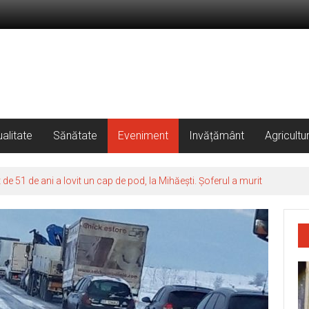
alitate
Sănătate
Eveniment
Invățământ
Agricultu
 51 de ani a lovit un cap de pod, la Mihăești. Șoferul a murit