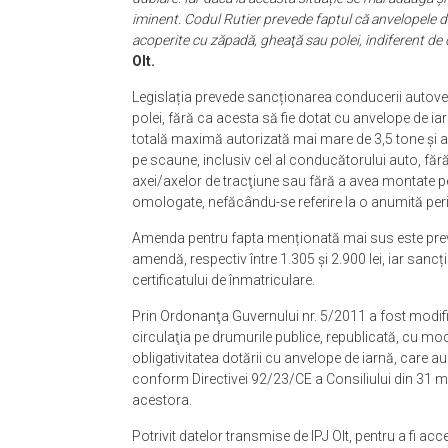
iminent. Codul Rutier prevede faptul că anvelopele de
acoperite cu zăpadă, gheaţă sau polei, indiferent de 
Olt.
Legislația prevede sancționarea conducerii autove
polei, fără ca acesta să fie dotat cu anvelope de i
totală maximă autorizată mai mare de 3,5 tone şi a
pe scaune, inclusiv cel al conducătorului auto, fără
axei/axelor de tracţiune sau fără a avea montate p
omologate, nefăcându-se referire la o anumită per
Amenda pentru fapta menționată mai sus este prevăz
amendă, respectiv între 1.305 și 2.900 lei, iar sanc
certificatului de înmatriculare.
Prin Ordonanţa Guvernului nr. 5/2011 a fost modi
circulaţia pe drumurile publice, republicată, cu mod
obligativitatea dotării cu anvelope de iarnă, care au 
conform Directivei 92/23/CE a Consiliului din 31 ma
acestora.
Potrivit datelor transmise de IPJ Olt, pentru a fi ac