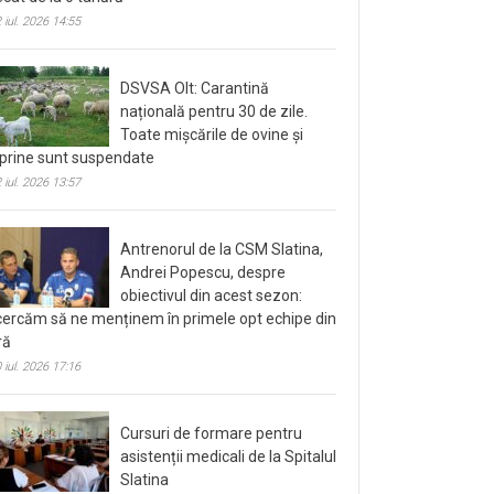
 iul. 2026 14:55
DSVSA Olt: Carantină
națională pentru 30 de zile.
Toate mișcările de ovine și
prine sunt suspendate
 iul. 2026 13:57
Antrenorul de la CSM Slatina,
Andrei Popescu, despre
obiectivul din acest sezon:
cercăm să ne menținem în primele opt echipe din
ră
 iul. 2026 17:16
Cursuri de formare pentru
asistenții medicali de la Spitalul
Slatina