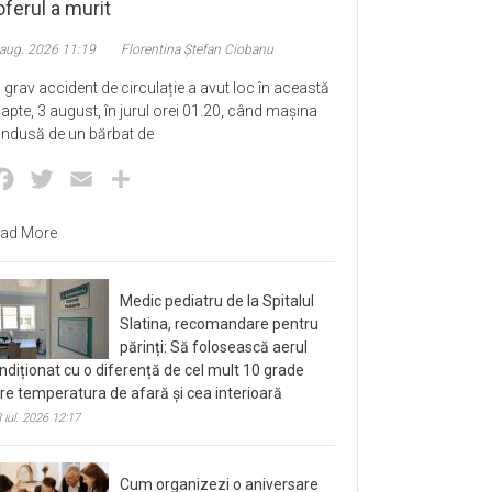
ferul a murit
 aug. 2026 11:19
Florentina Ștefan Ciobanu
 grav accident de circulație a avut loc în această
apte, 3 august, în jurul orei 01.20, când mașina
ndusă de un bărbat de
Facebook
Twitter
Email
Partajează
ad More
Medic pediatru de la Spitalul
Slatina, recomandare pentru
părinți: Să folosească aerul
ndiționat cu o diferență de cel mult 10 grade
tre temperatura de afară și cea interioară
 iul. 2026 12:17
Cum organizezi o aniversare