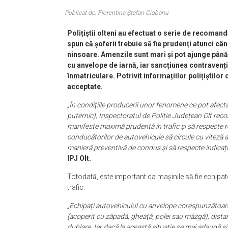
Publicat de: Florentina Ștefan Ciobanu
Polițiștii olteni au efectuat o serie de recoman
spun că șoferii trebuie să fie prudenți atunci câ
ninsoare. Amenzile sunt mari și pot ajunge până 
cu anvelope de iarnă, iar sancțiunea contravențio
înmatriculare. Potrivit informațiilor polițiștilo
acceptate.
„În condiţiile producerii unor fenomene ce pot afecta 
puternic), Inspectoratul de Poliție Județean Olt reco
manifeste maximă prudenţă în trafic și să respecte reg
conducătorilor de autovehicule să circule cu viteză 
manieră preventivă de condus și să respecte indicațiile p
IPJ Olt.
Totodată, este important ca mașinile să fie echipate
trafic.
„Echipați autovehiculul cu anvelope corespunzătoare
(acoperit cu zăpadă, gheață, polei sau mâzgă), dista
dublare. Iar dacă la această situație se mai adaugă și