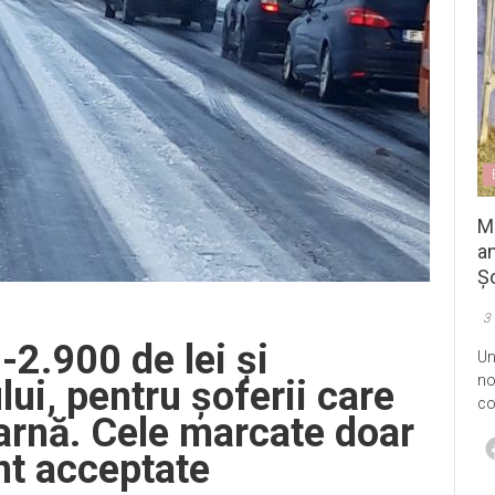
M
an
Șo
3
2.900 de lei și
Un
no
lui, pentru șoferii care
co
arnă. Cele marcate doar
unt acceptate