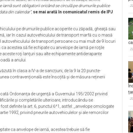
 iarnă sunt obligatorii oricând se circulă pe drumurile publice
22
data din calendar”,
se mai arată în comunicatul remis de IPJ
hiculului pe drumurile publice acoperite cu zăpadă, gheaţă sau
arnă, iar în cazul autovehiculului de transport marfă cu o masă
l autovehiculului de transport persoane cu mai mult de 9 locuri
ca
 ca acestea să fie echipate cu anvelope de iarnă pe roţile
22
e aceste roţi lanţuri sau alte echipamente antiderapante
ioadă a anului.
ută în clasa a IV-a de sancțiuni, de la 9 la 20 puncte-
țiunea contravențională este însoțită și de măsura reținerii
În
ța
ficată Ordonanţa de urgenţă a Guvernului 195/2002 privind
20
ificările şi completările ulterioare, introducându-se
fost definite la art. 6, punctul 6^1, astfel: ,,anvelope omologate
rtie 1992, privind pneurile autovehiculelor şi ale remorcilor
ceptate ca anvelope de iarnă, acestea trebuie să fie