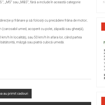
.S.”, „MS” sau „M&S”, fără a include în această categorie
17
recție și frânare și să folosiți cu precădere frâna de motor;
um (carosabil umed, acoperit cu polei, zăpadă sau gheaţă);
 km/h în localităţi, sau 50 km/h în afara lor, când partea
ă bătătorită, mâzgă sau piatră cubică umedă.
ina au primit cadouri