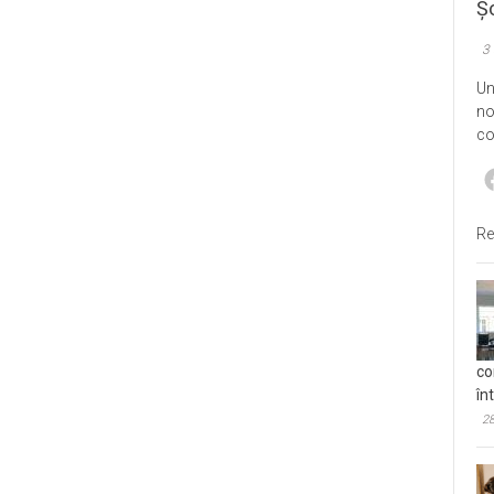
Șo
3
Un
no
co
Re
co
în
28