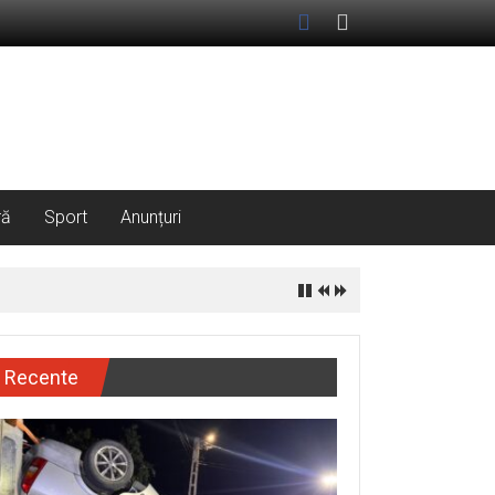
ră
Sport
Anunțuri
Recente