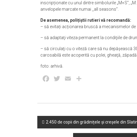
inscripționate cu unul dintre simbolurile „M+S”, „M
anvelopele marcate numai ,,all seasons”.
De asemenea, polițiștii rutieri vă recomandă:
– să evitați acționarea bruscă a mecanismelor de di
– să adaptaţi viteza permanent la condiţiile de dr
– să circulaţi cu o viteză care să nu depăşească 30
carosabilă este acoperită cu polei, gheaţă, zăpad
foto: arhivă.
Facebook
Twitter
Email
Partajează
Post
2.450 de copii din grădinițele și creșele din Slat
navigation