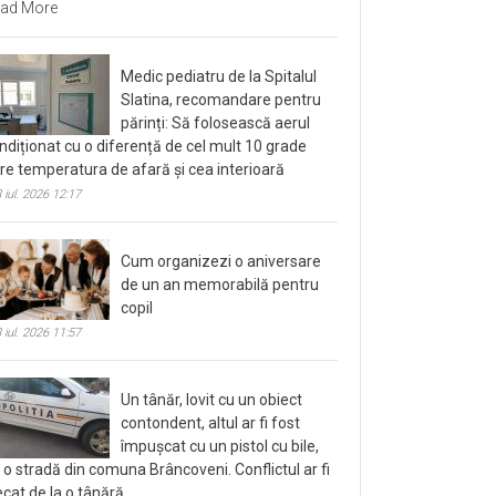
ad More
Medic pediatru de la Spitalul
Slatina, recomandare pentru
părinți: Să folosească aerul
ndiționat cu o diferență de cel mult 10 grade
tre temperatura de afară și cea interioară
 iul. 2026 12:17
Cum organizezi o aniversare
de un an memorabilă pentru
copil
 iul. 2026 11:57
Un tânăr, lovit cu un obiect
contondent, altul ar fi fost
împușcat cu un pistol cu bile,
 o stradă din comuna Brâncoveni. Conflictul ar fi
ecat de la o tânără