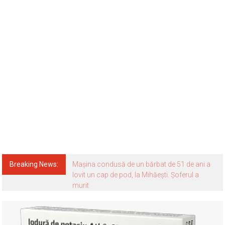
Breaking News:
Mașina condusă de un bărbat de 51 de ani a
lovit un cap de pod, la Mihăești. Șoferul a
murit