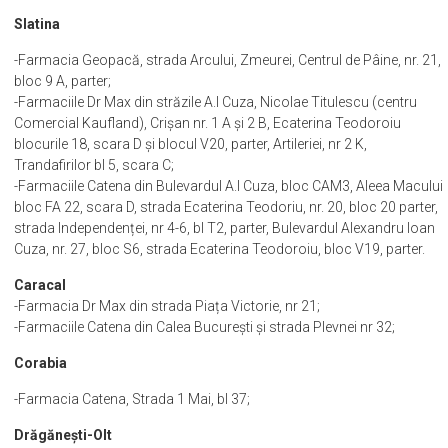
Slatina
-Farmacia Geopacă, strada Arcului, Zmeurei, Centrul de Pâine, nr. 21,
bloc 9 A, parter;
-Farmaciile Dr Max din străzile A.I Cuza, Nicolae Titulescu (centru
Comercial Kaufland), Crișan nr. 1 A și 2 B, Ecaterina Teodoroiu
blocurile 18, scara D și blocul V20, parter, Artileriei, nr 2 K,
Trandafirilor bl 5, scara C;
-Farmaciile Catena din Bulevardul A.I Cuza, bloc CAM3, Aleea Macului
bloc FA 22, scara D, strada Ecaterina Teodoriu, nr. 20, bloc 20 parter,
strada Independenței, nr 4-6, bl T2, parter, Bulevardul Alexandru Ioan
Cuza, nr. 27, bloc S6, strada Ecaterina Teodoroiu, bloc V19, parter.
Caracal
-Farmacia Dr Max din strada Piața Victorie, nr 21;
-Farmaciile Catena din Calea București și strada Plevnei nr 32;
Corabia
-Farmacia Catena, Strada 1 Mai, bl 37;
Drăgănești-Olt