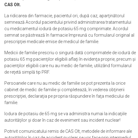
CAS Olt.
La ridicarea din farmacie, pacientul ori, după caz, aparţinătorul
semnează Acordul pacientului privind administrarea tratamentului
cu medicamentul iodură de potasiu 65 mg comprimate. Acordul
semnat se păstrează în farmacie împreună cu formularul original al
prescripţiei medicale emise de medicul de familie.
Medicii de familie prescriu o singură dată comprimatele de iodură de
potasiu 65 mg pacienţilor eligibili aflaţi în evidenţa proprie, precum şi
pacienţilor eligibili care nu au medic de familie, utilizând formularul
de reţetă simplă tip PRF.
Persoanele care nu au medic de familie se pot prezenta la orice
cabinet de medic de familie şi completează, în vederea obţinerii
prescripţiei, declaraţia pe propria răspundere în faţa medicului de
familie.
Iodura de potasiu de 65 mg se va administra numai la indicaţiile
autorităţilor şi doar în caz de eveniment sau incident nuclear!
Potrivit comunicatului remis de CAS Olt, metodele de informare ale
autorităţilor în caz de accident nuclear se vor face prin intermediul