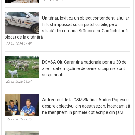
Un tânăr, lovit cu un obiect contondent, altul ar
fi fost împușcat cu un pistol cu bile, pe o
stradă din comuna Brâncoveni. Conflictul ar fi
plecat de la o tânără
22 iul. 2026 14:55
DSVSA Olt: Carantină națională pentru 30 de
zile. Toate mișcările de ovine și caprine sunt
suspendate
22 iul. 2026 13:57
Antrenorul de la CSM Slatina, Andrei Popescu,
despre obiectivul din acest sezon: Încercăm să
ne menținem în primele opt echipe din țară
20 iul. 2026 17:16