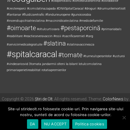
#codportocaliu
#concediucarantina
#coviddoctor
#crestereporci
#csmslatinazapada
#DNASpitalCaracal
#droguri
#drumurilemortiiolt
#fantanar
#fluidizaretrafic
#fondurieuropene
#gunoicorabia
#incendiupsihiatrieslatina
#masiniridicateslatina
#medicdefamilie
#oimoarte
#pestaporcină
#oltulcurtisoara
#primariabals
#reabilitare
#reactieseveravaccin
#rosii
#sacrificaremiel #targ
#slatina
#serviciimedicalegratuite
#slatinavaccineaza
#spitalcaracal
#tomate
#turneulsperantelor
#usturoi
#vindecaricovid
3tomata
jandarmii olteni
la bilant
lotulcsmslatina
primariaperietireabilitat
rotatiapremierilor
Copyright © 2026
Știri de Olt
. All rights reserved. Theme:
ColorNews
by
ThemeGrill. Powered by
WordPress
.
Site-ul stirideolt.ro foloseste cookie-uri. Prin navigarea site-ului
nostru, sunteti de acord cu folosirea cookie-urilor.
DA
NU ACCEPT
Politica cookies