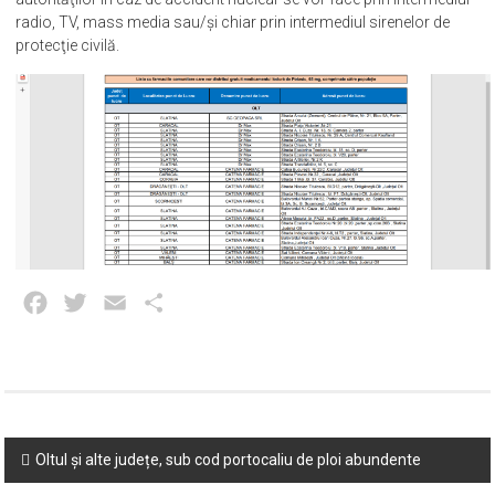
radio, TV, mass media sau/şi chiar prin intermediul sirenelor de
protecţie civilă.
Facebook
Twitter
Email
Partajează
Post
Oltul și alte județe, sub cod portocaliu de ploi abundente