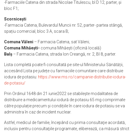
-Farmaciile Catena din strada Nicolae Titulescu, bl D 12, parter, și
bloc F1;
Scornicești
-Farmacia Catena, Bulevardul Muncii nr. 52, parter- partea stângă,
spațiu comercial, bloc 3 A, scara B;
Comuna Văleni
– Farmacia Catena, sat Văleni;
Comuna Mihăești-
comuna Mihăești (oficină locală)
Balș
– Farmacia Catena, strada Ion Creangă, nr. 2, Bl 8, parter.
Lista completă poate fi consultată pe site-ul Ministerului Sănătății,
accesând Lista pe județe cu farmaciile comunitare care distribuie
iodura de potasiu:
https://www.ms.ro/campanie-distributie-iodura-
de-potasiu/
Prin Ordinul 1648 din 21 iunie2022 se stabilește modalitatea de
distribuire a medicamentului iodură de potasiu 65 mg comprimate
către populație precum și condițiile în care iodura de potasiu se va
administra în caz de incident nuclear.
Astfel, medicul de familie, începând cu prima consultaţie acordată,
inclusiv pentru consultaţiile programate, eliberează, ca măsură strict