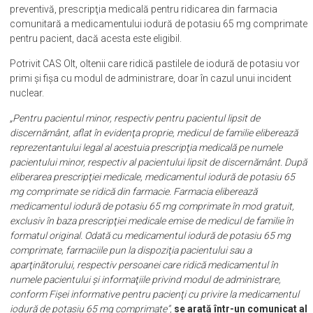
preventivă, prescripţia medicală pentru ridicarea din farmacia
comunitară a medicamentului iodură de potasiu 65 mg comprimate
pentru pacient, dacă acesta este eligibil.
Potrivit CAS Olt, oltenii care ridică pastilele de iodură de potasiu vor
primi și fișa cu modul de administrare, doar în cazul unui incident
nuclear.
„Pentru pacientul minor, respectiv pentru pacientul lipsit de
discernământ, aflat în evidenţa proprie, medicul de familie eliberează
reprezentantului legal al acestuia prescripţia medicală pe numele
pacientului minor, respectiv al pacientului lipsit de discernământ. După
eliberarea prescripţiei medicale, medicamentul iodură de potasiu 65
mg comprimate se ridică din farmacie. Farmacia eliberează
medicamentul iodură de potasiu 65 mg comprimate în mod gratuit,
exclusiv în baza prescripţiei medicale emise de medicul de familie în
formatul original. Odată cu medicamentul iodură de potasiu 65 mg
comprimate, farmaciile pun la dispoziţia pacientului sau a
aparţinătorului, respectiv persoanei care ridică medicamentul în
numele pacientului şi informaţiile privind modul de administrare,
conform Fişei informative pentru pacienţi cu privire la medicamentul
iodură de potasiu 65 mg comprimate”,
se arată într-un comunicat al