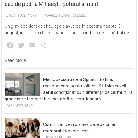
cap de pod, la Mihăești. Șoferul a murit
3 aug. 2026 11:19
Florentina Ștefan Ciobanu
Un grav accident de circulație a avut loc în această noapte, 3
august, în jurul orei 01.20, când mașina condusă de un bărbat de
Facebook
Twitter
Email
Partajează
Read More
Medic pediatru de la Spitalul Slatina,
recomandare pentru părinți: Să folosească
aerul condiționat cu o diferență de cel mult 10
grade între temperatura de afară și cea interioară
28 iul. 2026 12:17
Cum organizezi o aniversare de un an
memorabilă pentru copil
28 iul. 2026 11:57