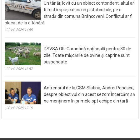
Un tânăr, lovit cu un obiect contondent, altul ar
fi fost împușcat cu un pistol cu bile, pe o
stradă din comuna Brâncoveni. Conflictul ar fi
plecat de la o tânără
22 iul. 2026 14:55
DSVSA Olt: Carantină națională pentru 30 de
zile. Toate mișcările de ovine și caprine sunt
suspendate
22 iul. 2026 13:57
Antrenorul de la CSM Slatina, Andrei Popescu,
despre obiectivul din acest sezon: Încercăm să
ne menținem în primele opt echipe din țară
20 iul. 2026 17:16