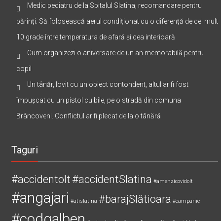
Medic pediatru de la Spitalul Slatina, recomandare pentru
părinți: Să folosească aerul condiționat cu o diferență de cel mult
10 grade între temperatura de afară și cea interioară
Cum organizezi o aniversare de un an memorabilă pentru
copil
Un tânăr, lovit cu un obiect contondent, altul ar fi fost
împușcat cu un pistol cu bile, pe o stradă din comuna
Brâncoveni. Conflictul ar fi plecat de la o tânără
Taguri
#accidentolt
#accidentSlatina
#amenzicovidolt
#angajari
#barajSlătioara
#atislatina
#campanie
#codgalben