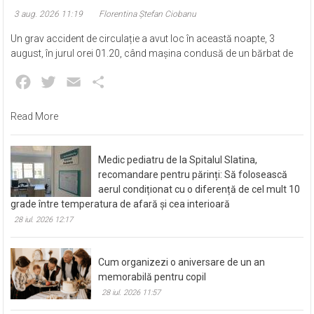
3 aug. 2026 11:19
Florentina Ștefan Ciobanu
Un grav accident de circulație a avut loc în această noapte, 3
august, în jurul orei 01.20, când mașina condusă de un bărbat de
Facebook
Twitter
Email
Partajează
Read More
Medic pediatru de la Spitalul Slatina,
recomandare pentru părinți: Să folosească
aerul condiționat cu o diferență de cel mult 10
grade între temperatura de afară și cea interioară
28 iul. 2026 12:17
Cum organizezi o aniversare de un an
memorabilă pentru copil
28 iul. 2026 11:57