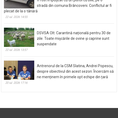
stradă din comuna Brâncoveni. Conflictul ar fi
plecat de la o tânără
22 iul. 2026 14:55
DSVSA Olt: Carantină națională pentru 30 de
zile. Toate mișcările de ovine și caprine sunt
suspendate
22 iul. 2026 13:57
Antrenorul de la CSM Slatina, Andrei Popescu,
despre obiectivul din acest sezon: Încercăm să
ne menținem în primele opt echipe din țară
20 iul. 2026 17:16