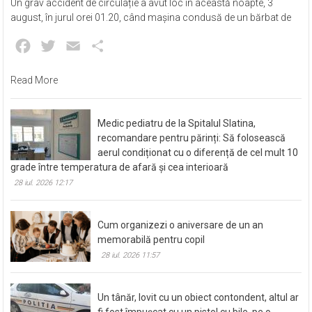
Un grav accident de circulație a avut loc în această noapte, 3
august, în jurul orei 01.20, când mașina condusă de un bărbat de
Facebook
Twitter
Email
Partajează
Read More
Medic pediatru de la Spitalul Slatina,
recomandare pentru părinți: Să folosească
aerul condiționat cu o diferență de cel mult 10
grade între temperatura de afară și cea interioară
28 iul. 2026 12:17
Cum organizezi o aniversare de un an
memorabilă pentru copil
28 iul. 2026 11:57
Un tânăr, lovit cu un obiect contondent, altul ar
fi fost împușcat cu un pistol cu bile, pe o