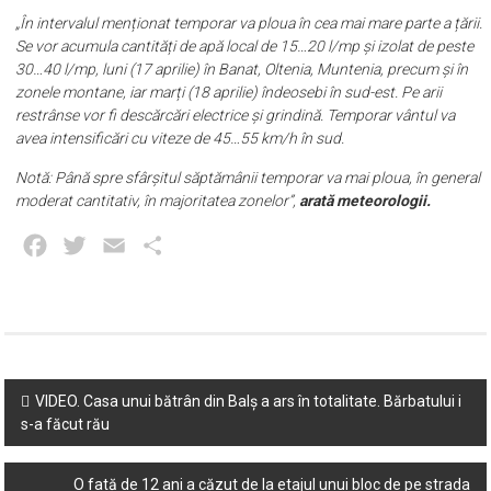
„În intervalul menționat temporar va ploua în cea mai mare parte a țării.
Se vor acumula cantități de apă local de 15…20 l/mp și izolat de peste
30…40 l/mp, luni (17 aprilie) în Banat, Oltenia, Muntenia, precum și în
zonele montane, iar marți (18 aprilie) îndeosebi în sud-est. Pe arii
restrânse vor fi descărcări electrice și grindină. Temporar vântul va
avea intensificări cu viteze de 45…55 km/h în sud.
Notă: Până spre sfârșitul săptămânii temporar va mai ploua, în general
moderat cantitativ, în majoritatea zonelor”,
arată meteorologii.
Facebook
Twitter
Email
Partajează
Post
VIDEO. Casa unui bătrân din Balș a ars în totalitate. Bărbatului i
s-a făcut rău
navigation
O fată de 12 ani a căzut de la etajul unui bloc de pe strada