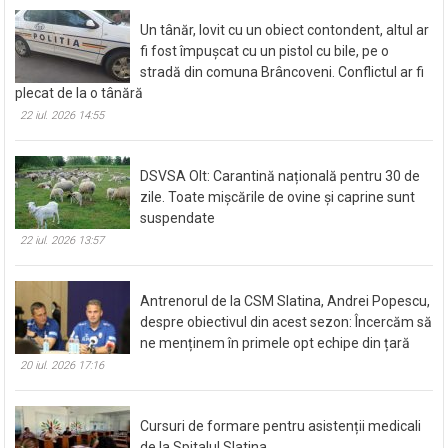
Un tânăr, lovit cu un obiect contondent, altul ar
fi fost împușcat cu un pistol cu bile, pe o
stradă din comuna Brâncoveni. Conflictul ar fi
plecat de la o tânără
22 iul. 2026 14:55
DSVSA Olt: Carantină națională pentru 30 de
zile. Toate mișcările de ovine și caprine sunt
suspendate
22 iul. 2026 13:57
Antrenorul de la CSM Slatina, Andrei Popescu,
despre obiectivul din acest sezon: Încercăm să
ne menținem în primele opt echipe din țară
20 iul. 2026 17:16
Cursuri de formare pentru asistenții medicali
de la Spitalul Slatina