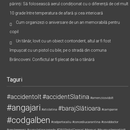
părinți: Să folosească aerul condiționat cu o diferență de cel mult
10 grade între temperatura de afară și cea interioară
Cum organizezi o aniversare de un an memorabilă pentru
copil
Un tânăr, lovit cu un obiect contondent, altul ar fi fost
împușcat cu un pistol cu bile, pe o stradă din comuna
Brâncoveni. Conflictul ar fi plecat de la o tânără
Taguri
#accidentolt
#accidentSlatina
#amenzicovidolt
#angajari
#barajSlătioara
#atislatina
#campanie
#codgalben
#codportocaliu
#concediucarantina
#coviddoctor
#crestereporci
#csmslatinazapada
#DNASpitalCaracal
#droguri
#drumurilemortiiolt