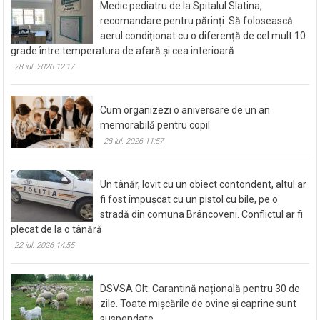
Medic pediatru de la Spitalul Slatina,
recomandare pentru părinți: Să folosească
aerul condiționat cu o diferență de cel mult 10
grade între temperatura de afară și cea interioară
28 iul. 2026 12:17
Cum organizezi o aniversare de un an
memorabilă pentru copil
28 iul. 2026 11:57
Un tânăr, lovit cu un obiect contondent, altul ar
fi fost împușcat cu un pistol cu bile, pe o
stradă din comuna Brâncoveni. Conflictul ar fi
plecat de la o tânără
22 iul. 2026 14:55
DSVSA Olt: Carantină națională pentru 30 de
zile. Toate mișcările de ovine și caprine sunt
suspendate