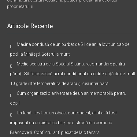
proprietarului.
Articole Recente
Mașina condusă de un bărbat de 51 de ani a lovit un cap de
pod, la Mihăești. Șoferul a murit
Medic pediatru de la Spitalul Slatina, recomandare pentru
părinți: Să folosească aerul condiționat cu o diferență de cel mult
10 grade între temperatura de afară și cea interioară
Cum organizezi o aniversare de un an memorabilă pentru
copil
Un tânăr, lovit cu un obiect contondent, altul ar fi fost
împușcat cu un pistol cu bile, pe o stradă din comuna
Brâncoveni. Conflictul ar fi plecat de la o tânără