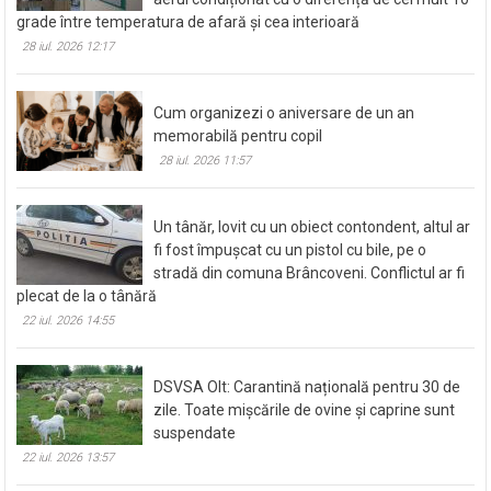
grade între temperatura de afară și cea interioară
28 iul. 2026 12:17
Cum organizezi o aniversare de un an
memorabilă pentru copil
28 iul. 2026 11:57
Un tânăr, lovit cu un obiect contondent, altul ar
fi fost împușcat cu un pistol cu bile, pe o
stradă din comuna Brâncoveni. Conflictul ar fi
plecat de la o tânără
22 iul. 2026 14:55
DSVSA Olt: Carantină națională pentru 30 de
zile. Toate mișcările de ovine și caprine sunt
suspendate
22 iul. 2026 13:57