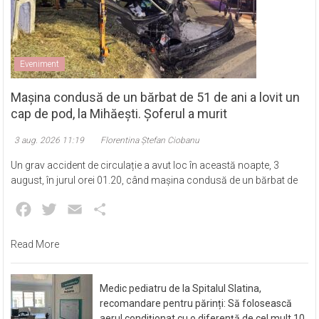
Eveniment
Mașina condusă de un bărbat de 51 de ani a lovit un
cap de pod, la Mihăești. Șoferul a murit
3 aug. 2026 11:19
Florentina Ștefan Ciobanu
Un grav accident de circulație a avut loc în această noapte, 3
august, în jurul orei 01.20, când mașina condusă de un bărbat de
Facebook
Twitter
Email
Partajează
Read More
Medic pediatru de la Spitalul Slatina,
recomandare pentru părinți: Să folosească
aerul condiționat cu o diferență de cel mult 10