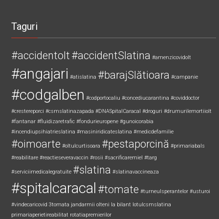
Taguri
#accidentolt
#accidentSlatina
#amenzicovidolt
#angajari
#barajSlătioara
#atislatina
#campanie
#codgalben
#codportocaliu
#concediucarantina
#coviddoctor
#crestereporci
#csmslatinazapada
#DNASpitalCaracal
#droguri
#drumurilemortiiolt
#fantanar
#fluidizaretrafic
#fondurieuropene
#gunoicorabia
#incendiupsihiatrieslatina
#masiniridicateslatina
#medicdefamilie
#oimoarte
#pestaporcină
#oltulcurtisoara
#primariabals
#reabilitare
#reactieseveravaccin
#rosii
#sacrificaremiel #targ
#slatina
#serviciimedicalegratuite
#slatinavaccineaza
#spitalcaracal
#tomate
#turneulsperantelor
#usturoi
#vindecaricovid
3tomata
jandarmii olteni
la bilant
lotulcsmslatina
primariaperietireabilitat
rotatiapremierilor