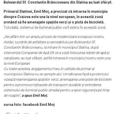
Bulevardul Sf. Constantin Brâncoveanu din Slatina au luat sfârșit.
Primarul Slatinei, Emil Moț, a precizat că intrarea în municipiu
dinspre Craiova este una la nivel european, în această zonă
urmând să fie amenajate spațiile verzi și o pistă de bicicletă.
Totodată, sistemul de iluminat public va fi extins în această zonă.
„
Ne aflăm într-un amplu proces de modernizare a orașului nostru.
Astăzi, lucrările de asfaltare a carosabilului pe Bulevardul Sf.
Constantin Brâncoveanu, la intrare în municipiul Slatina, după
intervenția Companiei de Apă Olt ce a vizat înlocuirea rețelei de apă și
canalizare, au luat sfârșit, astfel intrarea în municipiul nostru este una
la nivel European.
Cu toate acestea, angajamentul meu în calitate de primar al
municipiului Slatina nu se oprește aici. Următoarea fază a proiectului
vizează reamenajarea spațiilor verzi, amenajarea unei piste de biciclete
pentru a promova mijloacele de transport durabile și extinderea
sistemului de iluminat public stradal pentru a spori siguranța pe timp
de noapte”,
a spus Emil Moț.
sursa foto: facebook Emil Moț