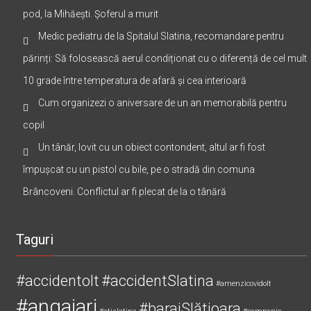
pod, la Mihăești. Șoferul a murit
Medic pediatru de la Spitalul Slatina, recomandare pentru
părinți: Să folosească aerul condiționat cu o diferență de cel mult
10 grade între temperatura de afară și cea interioară
Cum organizezi o aniversare de un an memorabilă pentru
copil
Un tânăr, lovit cu un obiect contondent, altul ar fi fost
împușcat cu un pistol cu bile, pe o stradă din comuna
Brâncoveni. Conflictul ar fi plecat de la o tânără
Taguri
#accidentolt
#accidentSlatina
#amenzicovidolt
#angajari
#barajSlătioara