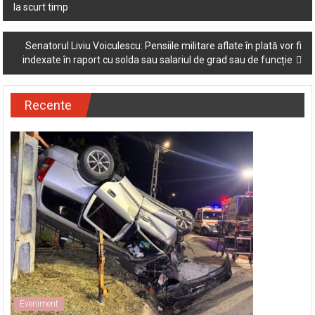
navigation
la scurt timp
Senatorul Liviu Voiculescu: Pensiile militare aflate în plată vor fi
indexate în raport cu solda sau salariul de grad sau de funcție
Recente
Eveniment