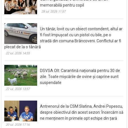
memorabilă pentru copil
28 iul. 2026 11:57
Un tânăr, lovit cu un obiect contondent, altul ar
fi fost împușcat cu un pistol cu bile, pe o
stradă din comuna Brâncoveni. Conflictul ar fi
plecat de la o tânără
22 iul. 2026 14:55
DSVSA Olt: Carantină națională pentru 30 de
zile. Toate mișcările de ovine și caprine sunt
suspendate
22 iul. 2026 13:57
Antrenorul de la CSM Slatina, Andrei Popescu,
despre obiectivul din acest sezon: Încercăm să
ne menținem în primele opt echipe din țară
20 iul. 2026 17:16