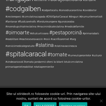
#atislatina
#campanie
#codgalben
#codportocaliu
#concediucarantina
#coviddoctor
#crestereporci
#csmslatinazapada
#DNASpitalCaracal
#droguri
#drumurilemortiiolt
#fantanar
#fluidizaretrafic
#fondurieuropene
#gunoicorabia
#incendiupsihiatrieslatina
#masiniridicateslatina
#medicdefamilie
#oimoarte
#pestaporcină
#oltulcurtisoara
#primariabals
#reabilitare
#reactieseveravaccin
#rosii
#sacrificaremiel #targ
#slatina
#serviciimedicalegratuite
#slatinavaccineaza
#spitalcaracal
#tomate
#turneulsperantelor
#usturoi
#vindecaricovid
3tomata
jandarmii olteni
la bilant
lotulcsmslatina
primariaperietireabilitat
rotatiapremierilor
Copyright © 2026
Știri de Olt
. All rights reserved. Theme:
ColorNews
by
Site-ul stirideolt.ro foloseste cookie-uri. Prin navigarea site-ului
ThemeGrill. Powered by
WordPress
.
nostru, sunteti de acord cu folosirea cookie-urilor.