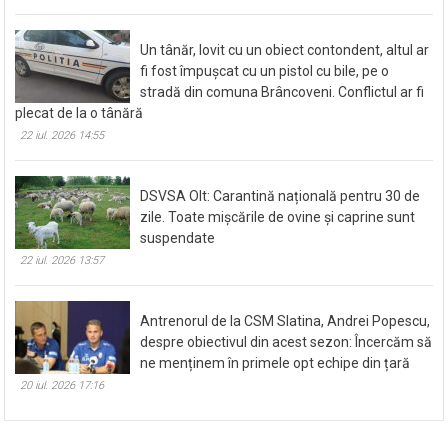
Un tânăr, lovit cu un obiect contondent, altul ar
fi fost împușcat cu un pistol cu bile, pe o
stradă din comuna Brâncoveni. Conflictul ar fi
plecat de la o tânără
22 iul. 2026 14:55
DSVSA Olt: Carantină națională pentru 30 de
zile. Toate mișcările de ovine și caprine sunt
suspendate
22 iul. 2026 13:57
Antrenorul de la CSM Slatina, Andrei Popescu,
despre obiectivul din acest sezon: Încercăm să
ne menținem în primele opt echipe din țară
20 iul. 2026 17:16