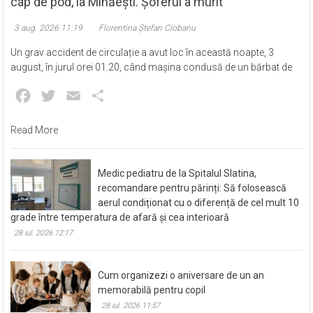
cap de pod, la Mihăești. Șoferul a murit
3 aug. 2026 11:19
Florentina Ștefan Ciobanu
Un grav accident de circulație a avut loc în această noapte, 3
august, în jurul orei 01.20, când mașina condusă de un bărbat de
Facebook
Twitter
Email
Partajează
Read More
Medic pediatru de la Spitalul Slatina,
recomandare pentru părinți: Să folosească
aerul condiționat cu o diferență de cel mult 10
grade între temperatura de afară și cea interioară
28 iul. 2026 12:17
Cum organizezi o aniversare de un an
memorabilă pentru copil
28 iul. 2026 11:57