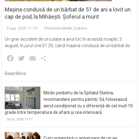
Mașina condusă de un bărbat de 51 de ani a lovit un
cap de pod, la Mihăești. Șoferul a murit
3 aug. 2026 11:19
Florentina Ștefan Ciobanu
Un grav accident de circulație a avut loc în această noapte, 3
august, în jurul orei 01.20, când mașina condusă de un bărbat de
Facebook
Twitter
Email
Partajează
Read More
Medic pediatru de la Spitalul Slatina,
recomandare pentru părinți: Să folosească
aerul condiționat cu o diferență de cel mult 10
grade între temperatura de afară și cea interioară
28 iul. 2026 12:17
Cum organizezi o aniversare de un an