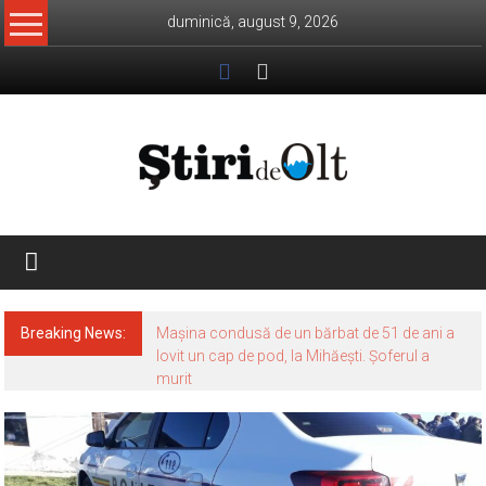
Skip
duminică, august 9, 2026
to
content
Știri
de
Olt
Breaking News:
Mașina condusă de un bărbat de 51 de ani a
lovit un cap de pod, la Mihăești. Șoferul a
murit