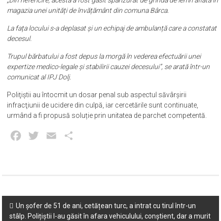
magazia unei unități de învățământ din comuna Bârca.
La fața locului s-a deplasat și un echipaj de ambulanță care a constatat
decesul.
Trupul bărbatului a fost depus la morgă în vederea efectuării unei
expertize medico-legale și stabilirii cauzei decesului”, se arată într-un
comunicat al IPJ Dolj.
Poliţiştii au întocmit un dosar penal sub aspectul săvârşirii
infracţiunii de ucidere din culpă, iar cercetările sunt continuate,
urmând a fi propusă soluție prin unitatea de parchet competentă.
Facebook
Twitter
Email
Partajează
Post
Un șofer de 51 de ani, cetățean turc, a intrat cu tirul într-un
stâlp. Polițiștii l-au găsit în afara vehiculului, conștient, dar a murit