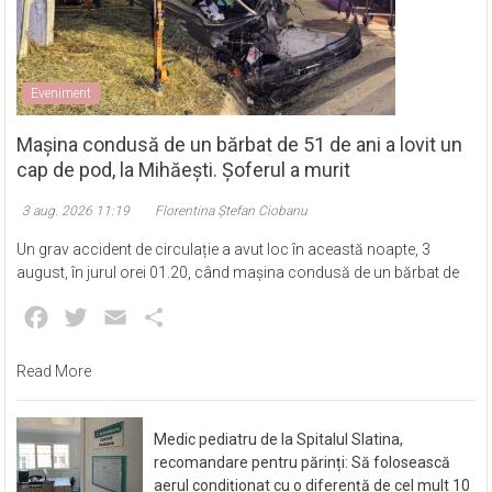
Eveniment
Mașina condusă de un bărbat de 51 de ani a lovit un
cap de pod, la Mihăești. Șoferul a murit
3 aug. 2026 11:19
Florentina Ștefan Ciobanu
Un grav accident de circulație a avut loc în această noapte, 3
august, în jurul orei 01.20, când mașina condusă de un bărbat de
Facebook
Twitter
Email
Partajează
Read More
Medic pediatru de la Spitalul Slatina,
recomandare pentru părinți: Să folosească
aerul condiționat cu o diferență de cel mult 10