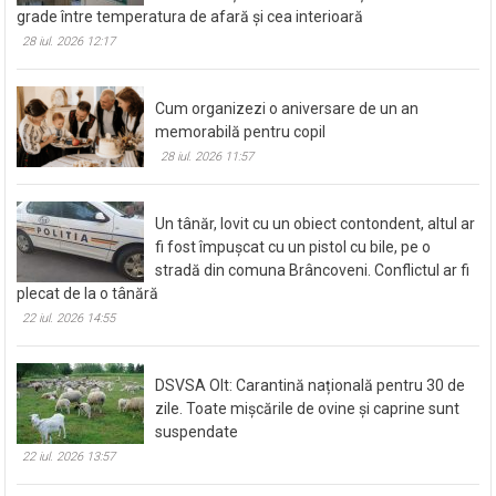
grade între temperatura de afară și cea interioară
28 iul. 2026 12:17
Cum organizezi o aniversare de un an
memorabilă pentru copil
28 iul. 2026 11:57
Un tânăr, lovit cu un obiect contondent, altul ar
fi fost împușcat cu un pistol cu bile, pe o
stradă din comuna Brâncoveni. Conflictul ar fi
plecat de la o tânără
22 iul. 2026 14:55
DSVSA Olt: Carantină națională pentru 30 de
zile. Toate mișcările de ovine și caprine sunt
suspendate
22 iul. 2026 13:57