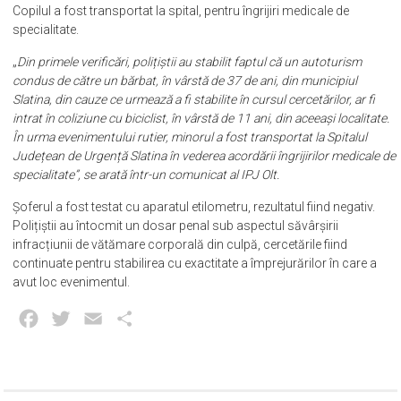
Copilul a fost transportat la spital, pentru îngrijiri medicale de
specialitate.
„
Din primele verificări, polițiștii au stabilit faptul că un autoturism
condus de către un bărbat, în vârstă de 37 de ani, din municipiul
Slatina, din cauze ce urmează a fi stabilite în cursul cercetărilor, ar fi
intrat în coliziune cu biciclist, în vârstă de 11 ani, din aceeași localitate.
În urma evenimentului rutier, minorul a fost transportat la Spitalul
Județean de Urgență Slatina în vederea acordării îngrijirilor medicale de
specialitate”, se arată într-un comunicat al IPJ Olt.
Șoferul a fost testat cu aparatul etilometru, rezultatul fiind negativ.
Polițiștii au întocmit un dosar penal sub aspectul săvârșirii
infracțiunii de vătămare corporală din culpă, cercetările fiind
continuate pentru stabilirea cu exactitate a împrejurărilor în care a
avut loc evenimentul.
Facebook
Twitter
Email
Partajează