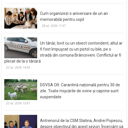
Cum organizezi o aniversare de un an
memorabilă pentru copil
28 iul. 2026 11:57
Un tânăr, lovit cu un obiect contondent, altul ar
fi fost împușcat cu un pistol cu bile, pe o
stradă din comuna Brâncoveni. Conflictul ar fi
plecat de la o tânără
22 iul. 2026 14:55
DSVSA Olt: Carantină națională pentru 30 de
zile. Toate mișcările de ovine și caprine sunt
suspendate
22 iul. 2026 13:57
Antrenorul de la CSM Slatina, Andrei Popescu,
despre obiectivul din acest sezon: Încercăm să