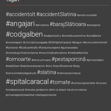
#accidentolt
#accidentSlatina
#amenzicovidolt
#angajari
#barajSlătioara
#atislatina
#campanie
#codgalben
#codportocaliu
#concediucarantina
#coviddoctor
#crestereporci
#csmslatinazapada
#DNASpitalCaracal
#droguri
#drumurilemortiiolt
#fantanar
#fluidizaretrafic
#fondurieuropene
#gunoicorabia
#incendiupsihiatrieslatina
#masiniridicateslatina
#medicdefamilie
#oimoarte
#pestaporcină
#oltulcurtisoara
#primariabals
#reabilitare
#reactieseveravaccin
#rosii
#sacrificaremiel #targ
#slatina
#serviciimedicalegratuite
#slatinavaccineaza
#spitalcaracal
#tomate
#turneulsperantelor
#usturoi
#vindecaricovid
3tomata
jandarmii olteni
la bilant
lotulcsmslatina
primariaperietireabilitat
rotatiapremierilor