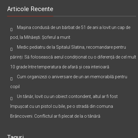
Articole Recente
Mașina condusă de un bărbat de 51 de ani a lovit un cap de
pod, la Mihăești. Șoferul a murit
Medic pediatru de la Spitalul Slatina, recomandare pentru
părinți: Să folosească aerul condiționat cu o diferență de cel mult
10 grade între temperatura de afară și cea interioară
Cum organizezi o aniversare de un an memorabilă pentru
copil
Un tânăr, lovit cu un obiect contondent, altul ar fi fost
împușcat cu un pistol cu bile, pe o stradă din comuna
Brâncoveni. Conflictul ar fi plecat de la o tânără
Taguri