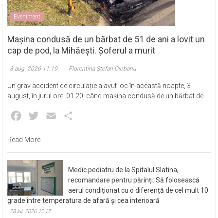
Eveniment
Mașina condusă de un bărbat de 51 de ani a lovit un
cap de pod, la Mihăești. Șoferul a murit
3 aug. 2026 11:19
Florentina Ștefan Ciobanu
Un grav accident de circulație a avut loc în această noapte, 3
august, în jurul orei 01.20, când mașina condusă de un bărbat de
Facebook
Twitter
Email
Partajează
Read More
Medic pediatru de la Spitalul Slatina,
recomandare pentru părinți: Să folosească
aerul condiționat cu o diferență de cel mult 10
grade între temperatura de afară și cea interioară
28 iul. 2026 12:17