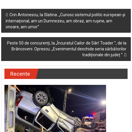
Post
Crin Antonescu, la Slatina: „Cunosc sistemul politic european și
internațional, am un Dumnezeu, am obraz, am rușine, am
navigation
onoare, am umor”
Peste 50 de concurenți, la „Încuratul Cailor de Sân’ Toader ”, de la
Brâncoveni. Oprescu: „Evenimentul deschide seria sărbătorilor
tradiționale din județ ”
Recente