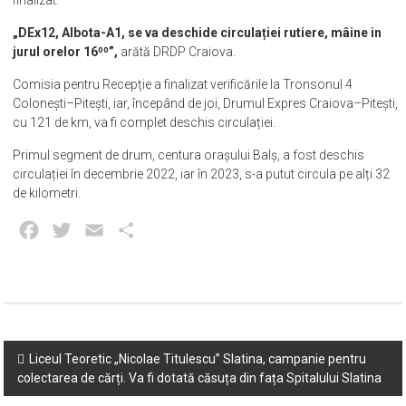
„DEx12, Albota-A1, se va deschide circulației rutiere, mâine in
jurul orelor 16⁰⁰”,
arătă DRDP Craiova.
Comisia pentru Recepție a finalizat verificările la Tronsonul 4
Colonești–Pitești, iar, începând de joi, Drumul Expres Craiova–Pitești,
cu 121 de km, va fi complet deschis circulației.
Primul segment de drum, centura orașului Balș, a fost deschis
circulației în decembrie 2022, iar în 2023, s-a putut circula pe alți 32
de kilometri.
Facebook
Twitter
Email
Partajează
Post
Liceul Teoretic „Nicolae Titulescu” Slatina, campanie pentru
colectarea de cărți. Va fi dotată căsuța din fața Spitalului Slatina
navigation