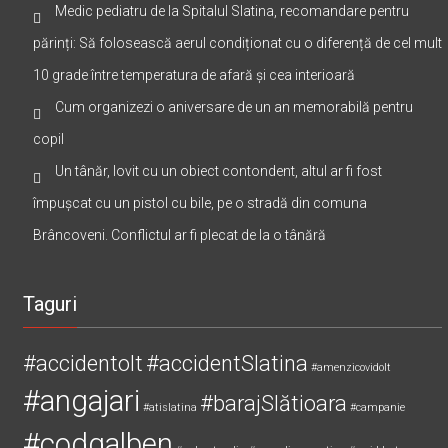
Medic pediatru de la Spitalul Slatina, recomandare pentru
părinți: Să folosească aerul condiționat cu o diferență de cel mult
10 grade între temperatura de afară și cea interioară
Cum organizezi o aniversare de un an memorabilă pentru
copil
Un tânăr, lovit cu un obiect contondent, altul ar fi fost
împușcat cu un pistol cu bile, pe o stradă din comuna
Brâncoveni. Conflictul ar fi plecat de la o tânără
Taguri
#accidentolt
#accidentSlatina
#amenzicovidolt
#angajari
#barajSlătioara
#atislatina
#campanie
#codgalben