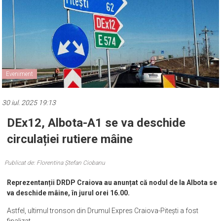
Eveniment
30 iul. 2025 19:13
DEx12, Albota-A1 se va deschide
circulației rutiere mâine
Publicat de: Florentina Ștefan Ciobanu
Reprezentanții DRDP Craiova au anunțat că nodul de la Albota se
va deschide mâine, în jurul orei 16.00.
Astfel, ultimul tronson din Drumul Expres Craiova-Pitești a fost
finalizat.