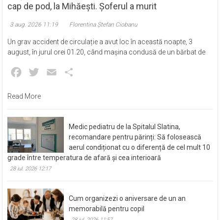
cap de pod, la Mihăești. Șoferul a murit
3 aug. 2026 11:19
Florentina Ștefan Ciobanu
Un grav accident de circulație a avut loc în această noapte, 3
august, în jurul orei 01.20, când mașina condusă de un bărbat de
Facebook
Twitter
Email
Partajează
Read More
Medic pediatru de la Spitalul Slatina,
recomandare pentru părinți: Să folosească
aerul condiționat cu o diferență de cel mult 10
grade între temperatura de afară și cea interioară
28 iul. 2026 12:17
Cum organizezi o aniversare de un an
memorabilă pentru copil
28 iul. 2026 11:57