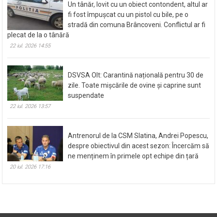
Un tânăr, lovit cu un obiect contondent, altul ar
fi fost împușcat cu un pistol cu bile, pe o
stradă din comuna Brâncoveni. Conflictul ar fi
plecat de la o tânără
22 iul. 2026 14:55
DSVSA Olt: Carantină națională pentru 30 de
zile. Toate mișcările de ovine și caprine sunt
suspendate
22 iul. 2026 13:57
Antrenorul de la CSM Slatina, Andrei Popescu,
despre obiectivul din acest sezon: Încercăm să
ne menținem în primele opt echipe din țară
20 iul. 2026 17:16