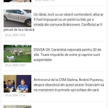
Un tânăr, lovit cu un obiect contondent, altul ar
fi fost împușcat cu un pistol cu bile, pe o
stradă din comuna Brâncoveni. Conflictul ar fi
plecat de la o tânără
22 iul. 2026 14:55
DSVSA Olt: Carantină națională pentru 30 de
zile. Toate mișcările de ovine și caprine sunt
suspendate
22 iul. 2026 13:57
Antrenorul de la CSM Slatina, Andrei Popescu,
despre obiectivul din acest sezon: Încercăm să
ne menținem în primele opt echipe din țară
20 iul. 2026 17:16