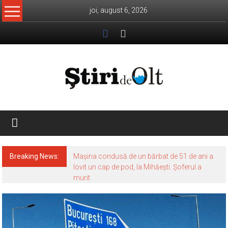
Skip
joi, august 6, 2026
to
content
Știri
de
Olt
Breaking News:
Mașina condusă de un bărbat de 51 de ani a
lovit un cap de pod, la Mihăești. Șoferul a
murit