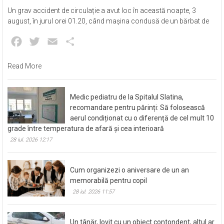
Un grav accident de circulație a avut loc în această noapte, 3
august, în jurul orei 01.20, când mașina condusă de un bărbat de
Facebook
Twitter
Email
Partajează
Read More
Medic pediatru de la Spitalul Slatina,
recomandare pentru părinți: Să folosească
aerul condiționat cu o diferență de cel mult 10
grade între temperatura de afară și cea interioară
28 iul. 2026 12:17
Cum organizezi o aniversare de un an
memorabilă pentru copil
28 iul. 2026 11:57
Un tânăr, lovit cu un obiect contondent, altul ar