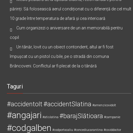
părinți: Să folosească aerul condiționat cu o diferență de cel mult
10 grade între temperatura de afară și cea interioară
Cum organizezi o aniversare de un an memorabilă pentru
copil
Un tânăr, lovit cu un obiect contondent, altul ar fi fost
împușcat cu un pistol cu bile, pe o stradă din comuna
Brâncoveni. Conflictul ar fi plecat de la o tânără
Taguri
#accidentolt
#accidentSlatina
#amenzicovidolt
#angajari
#barajSlătioara
#atislatina
#campanie
#codgalben
#codportocaliu
#concediucarantina
#coviddoctor