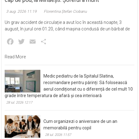
3 aug. 2026 11:19
Florentina Ștefan Ciobanu
Un grav accident de circulație a avut loc în această noapte, 3
august, în jurul orei 01.20, când mașina condusă de un bărbat de
Facebook
Twitter
Email
Partajează
Read More
Medic pediatru de la Spitalul Slatina,
recomandare pentru părinți: Să folosească
aerul condiționat cu o diferență de cel mult 10
grade între temperatura de afară și cea interioară
28 iul. 2026 12:17
Cum organizezi o aniversare de un an
memorabilă pentru copil
28 iul. 2026 11:57