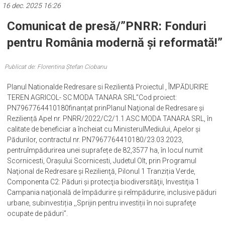
16 dec. 2025 16:26
Comunicat de presă/”PNRR: Fonduri
pentru România modernă și reformată!”
Publicat de: Florentina Ștefan Ciobanu
Planul Nationalde Redresare si Rezilientă Proiectul , ÎMPĂDURIRE
TEREN AGRICOL- SC MODA TANARA SRL”Cod proiect:
PN7967764410180finanțat prinPlanul Naţional de Redresare și
Reziliență Apel nr. PNRR/2022/C2/1.1.ASC MODA TANARA SRL, în
calitate de beneficiar a încheiat cu MinisterulMediului, Apelor și
Pădurilor, contractul nr. PN7967764410180/23.03.2023,
pentruîmpădurirea unei suprafețe de 82,3577 ha, în locul numit
Scornicesti, Orașului Scornicesti, Judetul Olt, prin Programul
Naţional de Redresare și Rezilienţă, Pilonul 1 Tranziția Verde,
Componenta C2: Păduri și protecţia biodiversităţii, Investiţia 1
Campania naţională de împădurire și reîmpădurire, inclusive păduri
urbane, subinvestiția ,,Sprijin pentru investiții în noi suprafeţe
ocupate de păduri”.