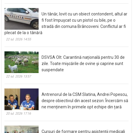
Un tânăr, lovit cu un obiect contondent, altul ar
fi fost împușcat cu un pistol cu bile, pe o
stradă din comuna Brâncoveni. Conflictul ar fi
plecat de la o tânără
22 iul. 2026 14:55
DSVSA Olt: Carantină națională pentru 30 de
zile. Toate mișcările de ovine și caprine sunt
suspendate
22 iul. 2026 13:57
Antrenorul de la CSM Slatina, Andrei Popescu,
despre obiectivul din acest sezon: Încercăm să
ne menținem în primele opt echipe din țară
20 iul. 2026 17:16
Cursuri de formare pentru asistenții medicali