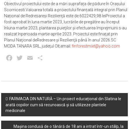
Obiectivul proiectului este de a mări suprafața de pădure în Orașului
Scornicesti.Valoarea totală a proiectului finanțată integral prin Planul
Național de Redresareşi Rezilienţă este de 6022429,98 leiProiectul a
fost aprobat în luna martie 2023, lucrările de pregătire au început
înluna martie 2023, plantarea puieţilor și efectuarea împrejmuirii s-au
realizat înperioada martie-aprilie 2023. Proiectul este finaţat prin
Planul Naţional deRedresare și Rezilienţă până în anul 2026.SC
MODA TANARA SRL, judeţul Olt,email:
finforestmixt@yahoo.com
Facebook
Twitter
Email
Partajează
Post
FARMACIA DIN NATURĂ – Un proiect educațional din Slatina le
arată copiilor cum să recunoască și să utilizeze plantele
navigation
medicinale
Mașina condusă de o tânără de 18 ani a intrat într-un stâlp, la