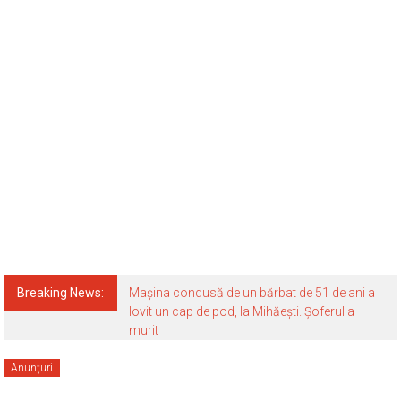
Breaking News:
Mașina condusă de un bărbat de 51 de ani a
lovit un cap de pod, la Mihăești. Șoferul a
murit
Anunțuri