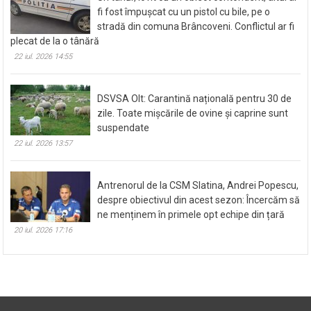
fi fost împușcat cu un pistol cu bile, pe o
stradă din comuna Brâncoveni. Conflictul ar fi
plecat de la o tânără
22 iul. 2026 14:55
DSVSA Olt: Carantină națională pentru 30 de
zile. Toate mișcările de ovine și caprine sunt
suspendate
22 iul. 2026 13:57
Antrenorul de la CSM Slatina, Andrei Popescu,
despre obiectivul din acest sezon: Încercăm să
ne menținem în primele opt echipe din țară
20 iul. 2026 17:16