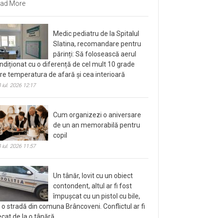
ad More
Medic pediatru de la Spitalul
Slatina, recomandare pentru
părinți: Să folosească aerul
ndiționat cu o diferență de cel mult 10 grade
tre temperatura de afară și cea interioară
 iul. 2026 12:17
Cum organizezi o aniversare
de un an memorabilă pentru
copil
 iul. 2026 11:57
Un tânăr, lovit cu un obiect
contondent, altul ar fi fost
împușcat cu un pistol cu bile,
 o stradă din comuna Brâncoveni. Conflictul ar fi
ecat de la o tânără