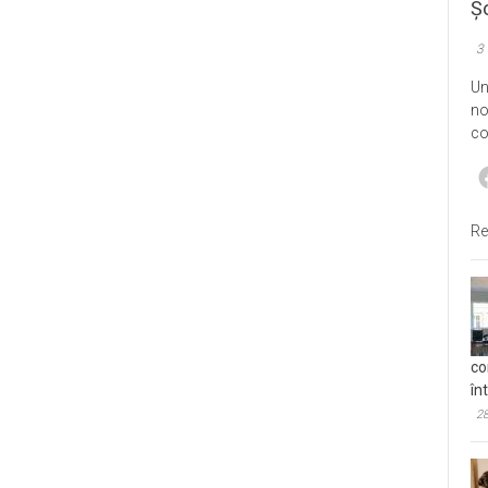
Șo
3
Un
no
co
Re
co
în
28