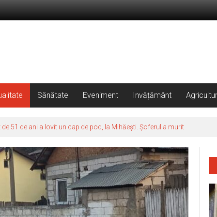
alitate
Sănătate
Eveniment
Invățământ
Agricultu
 51 de ani a lovit un cap de pod, la Mihăești. Șoferul a murit