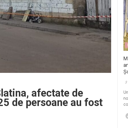
M
an
Șo
3
latina, afectate de
Un
no
 25 de persoane au fost
co