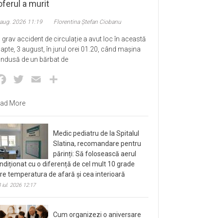
ferul a murit
 aug. 2026 11:19
Florentina Ștefan Ciobanu
 grav accident de circulație a avut loc în această
apte, 3 august, în jurul orei 01.20, când mașina
ndusă de un bărbat de
Facebook
Twitter
Email
Partajează
ad More
Medic pediatru de la Spitalul
Slatina, recomandare pentru
părinți: Să folosească aerul
ndiționat cu o diferență de cel mult 10 grade
tre temperatura de afară și cea interioară
 iul. 2026 12:17
Cum organizezi o aniversare