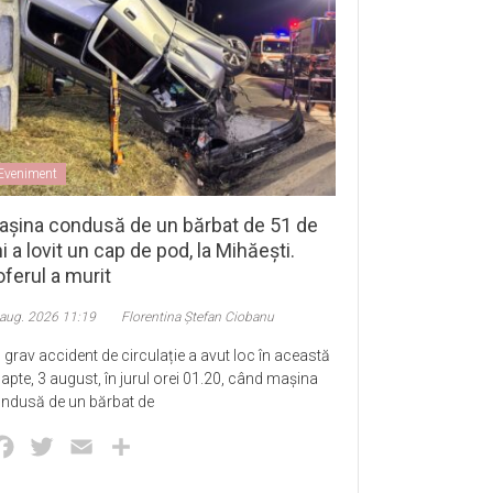
Eveniment
așina condusă de un bărbat de 51 de
i a lovit un cap de pod, la Mihăești.
ferul a murit
 aug. 2026 11:19
Florentina Ștefan Ciobanu
 grav accident de circulație a avut loc în această
apte, 3 august, în jurul orei 01.20, când mașina
ndusă de un bărbat de
Facebook
Twitter
Email
Partajează