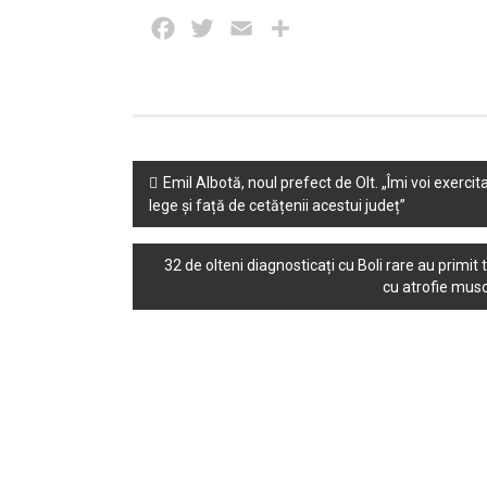
Facebook
Twitter
Email
Partajează
Post
Emil Albotă, noul prefect de Olt. „Îmi voi exercit
lege și față de cetățenii acestui județ”
navigation
32 de olteni diagnosticați cu Boli rare au primi
cu atrofie musc