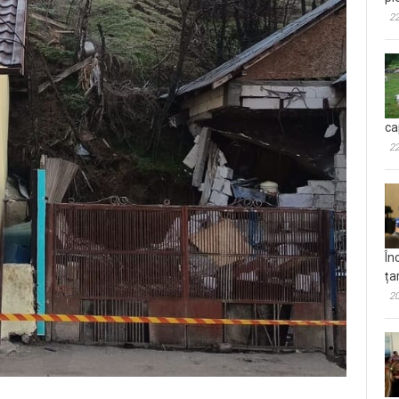
22
ca
22
În
ța
20