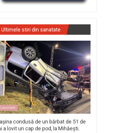
Ultimele stiri din sanatate
Eveniment
așina condusă de un bărbat de 51 de
i a lovit un cap de pod, la Mihăești.