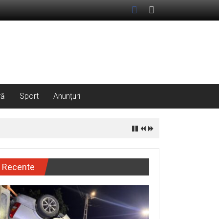
ră
Sport
Anunțuri
Recente