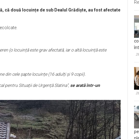
Re
ă, că două locuințe de sub Dealul Grădiște, au fost afectate
recolcate.
co
în
ren (o locuință este grav afectată, iar o altă locuință este
28
 din cele șapte locuințe (16 adulți și 9 copii).
al pentru Situații de Urgență Slatina”,
se arată într-un
28
pe
pl