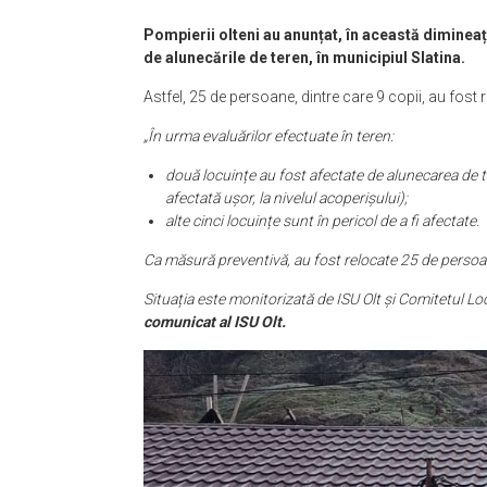
Pompierii olteni au anunțat, în această dimineaț
de alunecările de teren, în municipiul Slatina.
Astfel, 25 de persoane, dintre care 9 copii, au fost 
„În urma evaluărilor efectuate în teren:
două locuințe au fost afectate de alunecarea de te
afectată ușor, la nivelul acoperișului);
alte cinci locuințe sunt în pericol de a fi afectate.
Ca măsură preventivă, au fost relocate 25 de persoane
Situația este monitorizată de ISU Olt și Comitetul Loc
comunicat al ISU Olt.