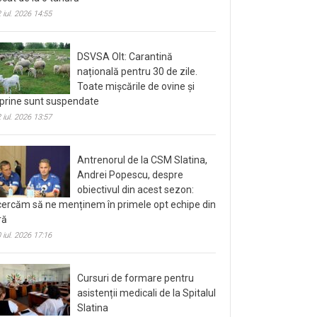
 iul. 2026 14:55
DSVSA Olt: Carantină
națională pentru 30 de zile.
Toate mișcările de ovine și
prine sunt suspendate
 iul. 2026 13:57
Antrenorul de la CSM Slatina,
Andrei Popescu, despre
obiectivul din acest sezon:
cercăm să ne menținem în primele opt echipe din
ră
 iul. 2026 17:16
Cursuri de formare pentru
asistenții medicali de la Spitalul
Slatina