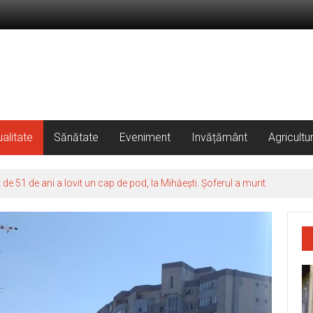
alitate
Sănătate
Eveniment
Invățământ
Agricultu
 51 de ani a lovit un cap de pod, la Mihăești. Șoferul a murit