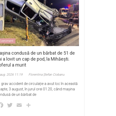
Eveniment
așina condusă de un bărbat de 51 de
i a lovit un cap de pod, la Mihăești.
ferul a murit
 aug. 2026 11:19
Florentina Ștefan Ciobanu
 grav accident de circulație a avut loc în această
apte, 3 august, în jurul orei 01.20, când mașina
ndusă de un bărbat de
Facebook
Twitter
Email
Partajează