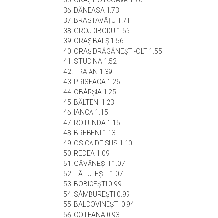
ORAŞ POTCOAVA 1.76
DĂNEASA 1.73
BRASTAVĂŢU 1.71
GROJDIBODU 1.56
ORAŞ BALŞ 1.56
ORAŞ DRĂGĂNEŞTI-OLT 1.55
STUDINA 1.52
TRAIAN 1.39
PRISEACA 1.26
OBÂRŞIA 1.25
BĂLTENI 1.23
IANCA 1.15
ROTUNDA 1.15
BREBENI 1.13
OSICA DE SUS 1.10
REDEA 1.09
GĂVĂNEŞTI 1.07
TĂTULEŞTI 1.07
BOBICEŞTI 0.99
SÂMBUREŞTI 0.99
BALDOVINEŞTI 0.94
COTEANA 0.93