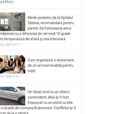
ad More
Medic pediatru de la Spitalul
Slatina, recomandare pentru
părinți: Să folosească aerul
ndiționat cu o diferență de cel mult 10 grade
tre temperatura de afară și cea interioară
 iul. 2026 12:17
Cum organizezi o aniversare
de un an memorabilă pentru
copil
 iul. 2026 11:57
Un tânăr, lovit cu un obiect
contondent, altul ar fi fost
împușcat cu un pistol cu bile,
 o stradă din comuna Brâncoveni. Conflictul ar fi
ecat de la o tânără