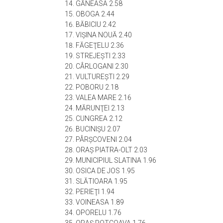
GĂNEASA 2.58
OBOGA 2.44
BĂBICIU 2.42
VIŞINA NOUĂ 2.40
FĂGEŢELU 2.36
STREJEŞTI 2.33
CÂRLOGANI 2.30
VULTUREŞTI 2.29
POBORU 2.18
VALEA MARE 2.16
MĂRUNŢEI 2.13
CUNGREA 2.12
BUCINIŞU 2.07
PÂRŞCOVENI 2.04
ORAŞ PIATRA-OLT 2.03
MUNICIPIUL SLATINA 1.96
OSICA DE JOS 1.95
SLĂTIOARA 1.95
PERIEŢI 1.94
VOINEASA 1.89
OPORELU 1.76