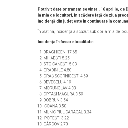
Potrivit datelor transmise vineri, 16 aprilie, de 
la mia de locuitori, în scădere față de ziua prec
incidență din județ este în continuare în comuna 
În Slatina, incidența a scăzut sub doi la mia de locui
Incidența în fiecare localitate:
DRĂGHICENI 17.65
MIHĂEŞTI 5.25
STOICĂNEŞTI 5.03
GRĂDINILE 4.80
ORAŞ SCORNICEŞTI 4.69
DEVESELU 4.19
MORUNGLAV 4.03
OPTAŞI-MĂGURA 3.59
DOBRUN 3.54
ICOANA 3.50
MUNICIPIUL CARACAL 3.34
IPOTEŞTI 3.22
GÂRCOV 2.70