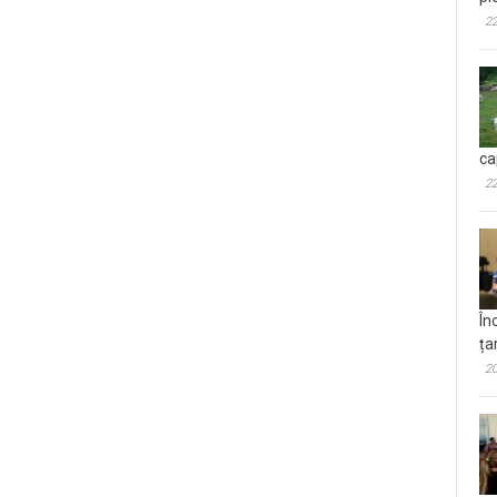
22
ca
22
În
ța
20