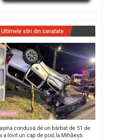
Ultimele stiri din sanatate
Eveniment
așina condusă de un bărbat de 51 de
i a lovit un cap de pod, la Mihăești.