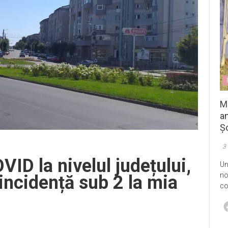
M
an
Șo
3
ID la nivelul județului,
Un
no
 incidență sub 2 la mia
co