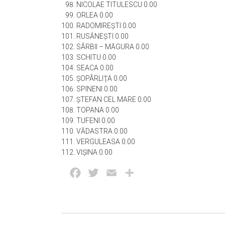
NICOLAE TITULESCU 0.00
ORLEA 0.00
RADOMIREŞTI 0.00
RUSĂNEŞTI 0.00
SÂRBII – MĂGURA 0.00
SCHITU 0.00
SEACA 0.00
ŞOPÂRLIŢA 0.00
SPINENI 0.00
ŞTEFAN CEL MARE 0.00
TOPANA 0.00
TUFENI 0.00
VĂDASTRA 0.00
VERGULEASA 0.00
VIŞINA 0.00
Facebook
Twitter
Email
Partajează