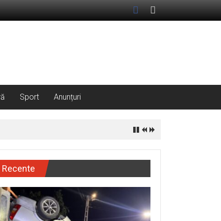
ră
Sport
Anunțuri
Recente