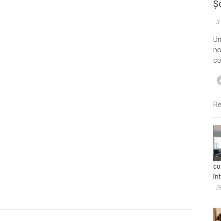
Șo
3
Un
no
co
Re
co
în
28