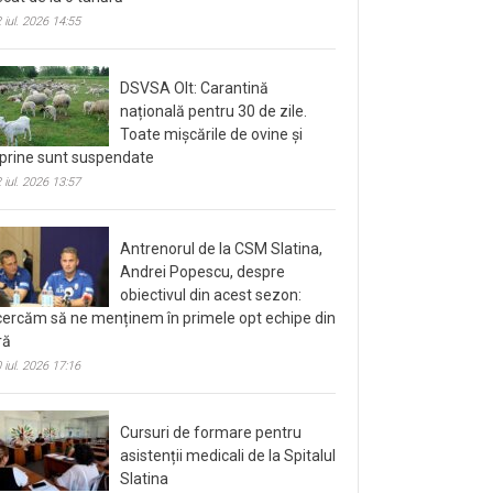
 iul. 2026 14:55
DSVSA Olt: Carantină
națională pentru 30 de zile.
Toate mișcările de ovine și
prine sunt suspendate
 iul. 2026 13:57
Antrenorul de la CSM Slatina,
Andrei Popescu, despre
obiectivul din acest sezon:
cercăm să ne menținem în primele opt echipe din
ră
 iul. 2026 17:16
Cursuri de formare pentru
asistenții medicali de la Spitalul
Slatina