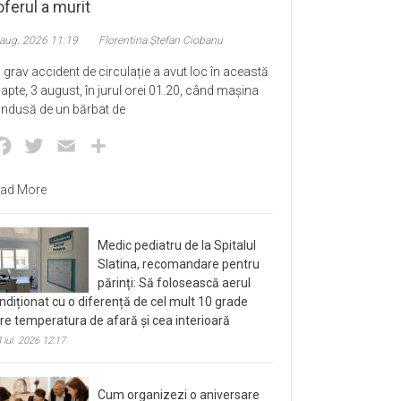
ferul a murit
 aug. 2026 11:19
Florentina Ștefan Ciobanu
 grav accident de circulație a avut loc în această
apte, 3 august, în jurul orei 01.20, când mașina
ndusă de un bărbat de
Facebook
Twitter
Email
Partajează
ad More
Medic pediatru de la Spitalul
Slatina, recomandare pentru
părinți: Să folosească aerul
ndiționat cu o diferență de cel mult 10 grade
tre temperatura de afară și cea interioară
 iul. 2026 12:17
Cum organizezi o aniversare