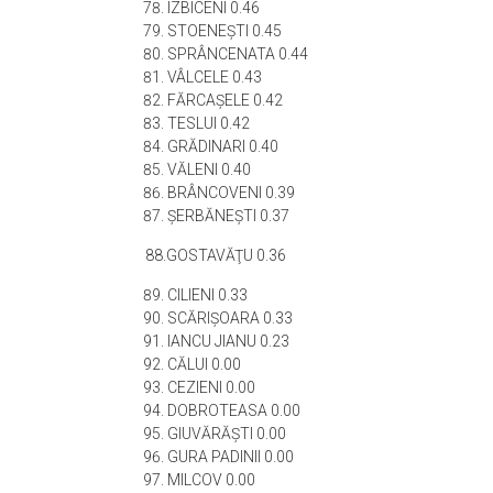
IZBICENI 0.46
STOENEŞTI 0.45
SPRÂNCENATA 0.44
VÂLCELE 0.43
FĂRCAŞELE 0.42
TESLUI 0.42
GRĂDINARI 0.40
VĂLENI 0.40
BRÂNCOVENI 0.39
ŞERBĂNEŞTI 0.37
88.GOSTAVĂŢU 0.36
CILIENI 0.33
SCĂRIŞOARA 0.33
IANCU JIANU 0.23
CĂLUI 0.00
CEZIENI 0.00
DOBROTEASA 0.00
GIUVĂRĂŞTI 0.00
GURA PADINII 0.00
MILCOV 0.00