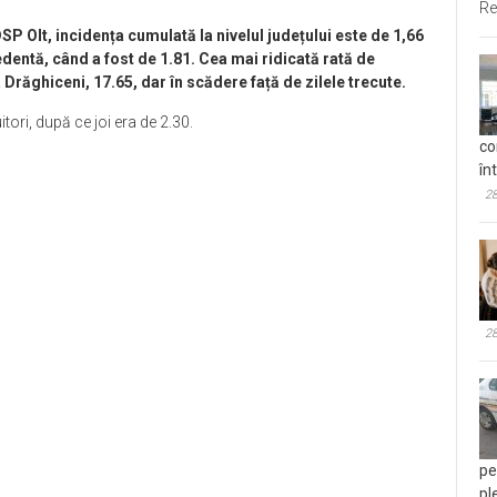
Re
DSP Olt, incidența cumulată la nivelul județului este de 1,66
edentă, când a fost de 1.81. Cea mai ridicată rată de
Drăghiceni, 17.65, dar în scădere față de zilele trecute.
tori, după ce joi era de 2.30.
co
în
28
28
pe
pl