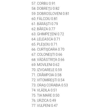
CORBU 0.91
DOBREŢU 0.82
DOBROSLOVENI 0.81
FĂLCOIU 0.81
BĂRĂŞTI 0.79
BÂRZA 0.77
GHIMPEŢENI 0.72
LELEASCA 0.71
PLEŞOIU 0.71
CURTIŞOARA 0.70
COLONEŞTI 0.66
VĂDĂSTRIŢA 0.66
MOVILENI 0.62
IZVOARELE 0.59
CRÂMPOIA 0.58
VITOMIREŞTI 0.54
ORAŞ CORABIA 0.53
VLĂDILA 0.51
TIA MARE 0.50
URZICA 0.49
VULPENI 0.47