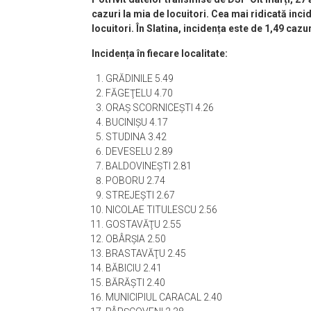
cazuri la mia de locuitori. Cea mai ridicată inci
locuitori. În Slatina, incidența este de 1,49 cazur
Incidența în fiecare localitate:
GRĂDINILE 5.49
FĂGEŢELU 4.70
ORAŞ SCORNICEŞTI 4.26
BUCINIŞU 4.17
STUDINA 3.42
DEVESELU 2.89
BALDOVINEŞTI 2.81
POBORU 2.74
STREJEŞTI 2.67
NICOLAE TITULESCU 2.56
GOSTAVĂŢU 2.55
OBÂRŞIA 2.50
BRASTAVĂŢU 2.45
BĂBICIU 2.41
BĂRĂŞTI 2.40
MUNICIPIUL CARACAL 2.40