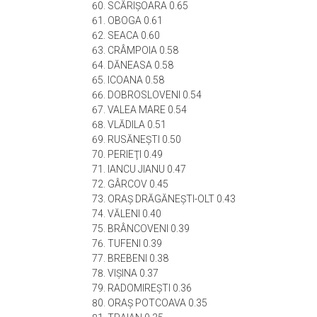
SCĂRIŞOARA 0.65
OBOGA 0.61
SEACA 0.60
CRÂMPOIA 0.58
DĂNEASA 0.58
ICOANA 0.58
DOBROSLOVENI 0.54
VALEA MARE 0.54
VLĂDILA 0.51
RUSĂNEŞTI 0.50
PERIEŢI 0.49
IANCU JIANU 0.47
GÂRCOV 0.45
ORAŞ DRĂGĂNEŞTI-OLT 0.43
VĂLENI 0.40
BRÂNCOVENI 0.39
TUFENI 0.39
BREBENI 0.38
VIŞINA 0.37
RADOMIREŞTI 0.36
ORAŞ POTCOAVA 0.35