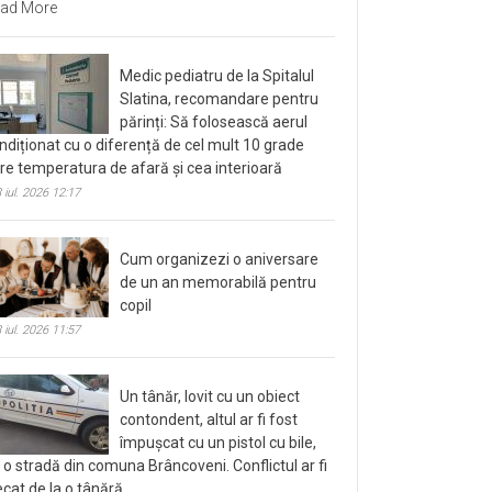
ad More
Medic pediatru de la Spitalul
Slatina, recomandare pentru
părinți: Să folosească aerul
ndiționat cu o diferență de cel mult 10 grade
tre temperatura de afară și cea interioară
 iul. 2026 12:17
Cum organizezi o aniversare
de un an memorabilă pentru
copil
 iul. 2026 11:57
Un tânăr, lovit cu un obiect
contondent, altul ar fi fost
împușcat cu un pistol cu bile,
 o stradă din comuna Brâncoveni. Conflictul ar fi
ecat de la o tânără