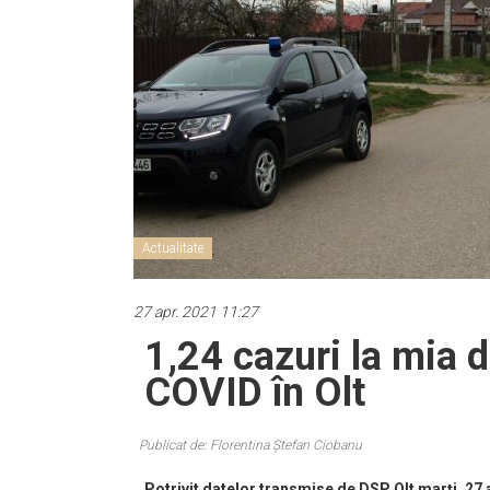
Actualitate
27 apr. 2021 11:27
1,24 cazuri la mia d
COVID în Olt
Publicat de: Florentina Ștefan Ciobanu
Potrivit datelor transmise de DSP Olt marți, 27 a