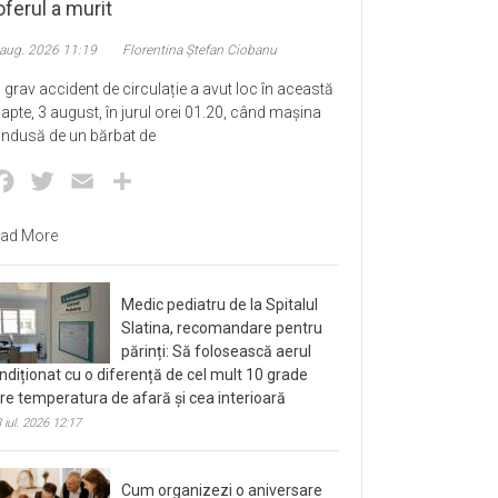
ferul a murit
 aug. 2026 11:19
Florentina Ștefan Ciobanu
 grav accident de circulație a avut loc în această
apte, 3 august, în jurul orei 01.20, când mașina
ndusă de un bărbat de
Facebook
Twitter
Email
Partajează
ad More
Medic pediatru de la Spitalul
Slatina, recomandare pentru
părinți: Să folosească aerul
ndiționat cu o diferență de cel mult 10 grade
tre temperatura de afară și cea interioară
 iul. 2026 12:17
Cum organizezi o aniversare