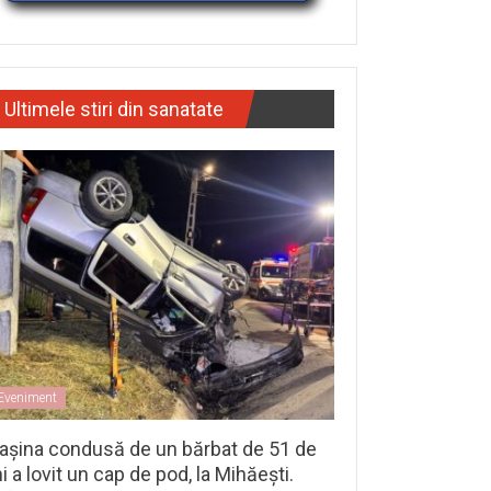
Ultimele stiri din sanatate
Eveniment
așina condusă de un bărbat de 51 de
i a lovit un cap de pod, la Mihăești.