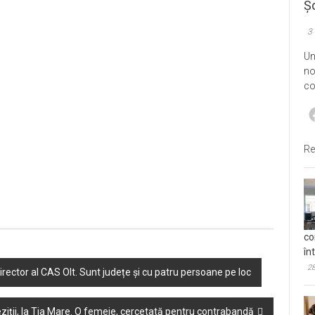
Șo
3
Un
no
co
Re
co
în
28
irector al CAS Olt. Sunt județe și cu patru persoane pe loc
ziții, la Tia Mare. O femeie, cercetată pentru contrabandă