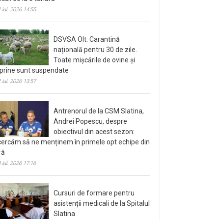
 iul. 2026 14:55
DSVSA Olt: Carantină
națională pentru 30 de zile.
Toate mișcările de ovine și
prine sunt suspendate
 iul. 2026 13:57
Antrenorul de la CSM Slatina,
Andrei Popescu, despre
obiectivul din acest sezon:
cercăm să ne menținem în primele opt echipe din
ră
 iul. 2026 17:16
Cursuri de formare pentru
asistenții medicali de la Spitalul
Slatina