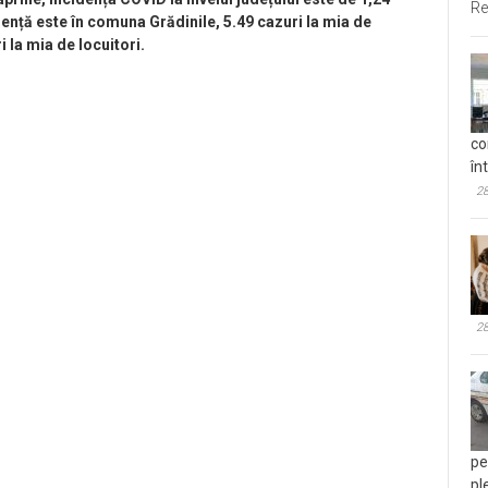
Re
dență este în comuna Grădinile, 5.49 cazuri la mia de
i la mia de locuitori.
co
în
28
28
pe
pl