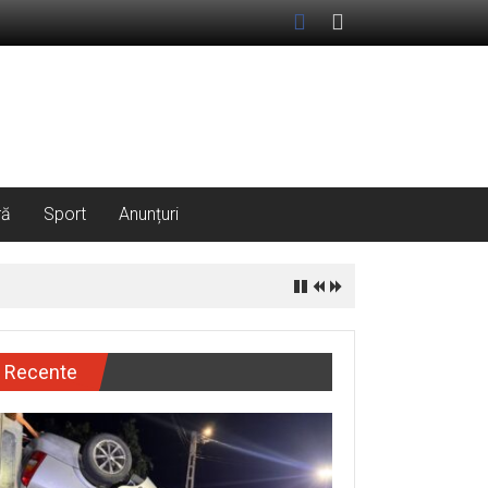
ră
Sport
Anunțuri
Recente