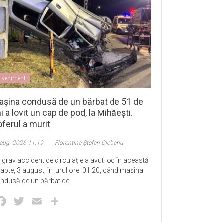
Eveniment
așina condusă de un bărbat de 51 de
i a lovit un cap de pod, la Mihăești.
ferul a murit
 aug. 2026 11:19
Florentina Ștefan Ciobanu
 grav accident de circulație a avut loc în această
apte, 3 august, în jurul orei 01.20, când mașina
ndusă de un bărbat de
Facebook
Twitter
Email
Partajează