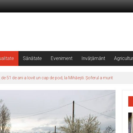
alitate
Sănătate
Eveniment
Invățământ
Agricultu
 51 de ani a lovit un cap de pod, la Mihăești. Șoferul a murit