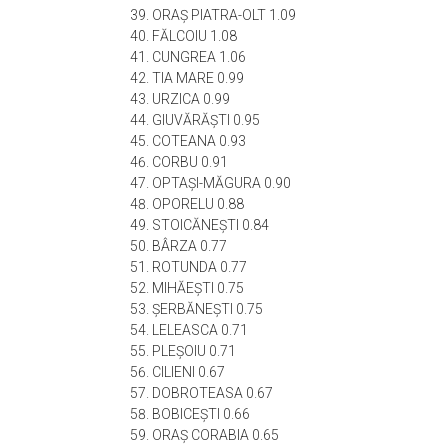
ORAŞ PIATRA-OLT 1.09
FĂLCOIU 1.08
CUNGREA 1.06
TIA MARE 0.99
URZICA 0.99
GIUVĂRĂŞTI 0.95
COTEANA 0.93
CORBU 0.91
OPTAŞI-MĂGURA 0.90
OPORELU 0.88
STOICĂNEŞTI 0.84
BÂRZA 0.77
ROTUNDA 0.77
MIHĂEŞTI 0.75
ŞERBĂNEŞTI 0.75
LELEASCA 0.71
PLEŞOIU 0.71
CILIENI 0.67
DOBROTEASA 0.67
BOBICEŞTI 0.66
ORAŞ CORABIA 0.65