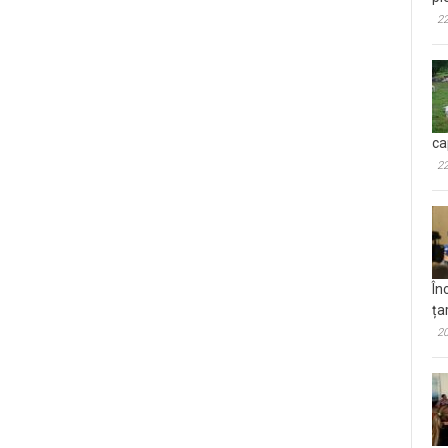
22
ca
22
În
ța
20