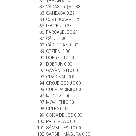
TRAIAN 0.35
VĂDĂSTRIŢA 0.33
GĂNEASA 0.29
CURTIŞOARA 0.23
IZBICENI 0.23
FĂRCAŞELE 0.21
CĂLUI 0.00
CÂRLOGANI 0.00
CEZIENI 0.00
DOBREŢU 0.00
DOBRUN 0.00
GĂVĂNEŞTI 0.00
GRĂDINARI 0.00
GROJDIBODU 0.00
GURA PADINII 0.00
MILCOV 0.00
MOVILENI 0.00
ORLEA 0.00
OSICA DE JOS 0.00
PRISEACA 0.00
SÂMBUREŞTI 0.00
SÂRBII – MĂGURA 0.00