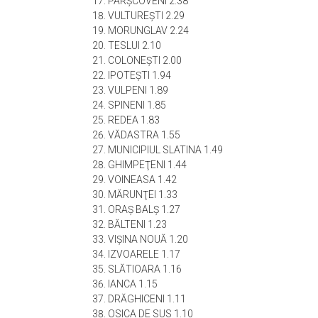
PÂRŞCOVENI 2.38
VULTUREŞTI 2.29
MORUNGLAV 2.24
TESLUI 2.10
COLONEŞTI 2.00
IPOTEŞTI 1.94
VULPENI 1.89
SPINENI 1.85
REDEA 1.83
VĂDASTRA 1.55
MUNICIPIUL SLATINA 1.49
GHIMPEŢENI 1.44
VOINEASA 1.42
MĂRUNŢEI 1.33
ORAŞ BALŞ 1.27
BĂLTENI 1.23
VIŞINA NOUĂ 1.20
IZVOARELE 1.17
SLĂTIOARA 1.16
IANCA 1.15
DRĂGHICENI 1.11
OSICA DE SUS 1.10