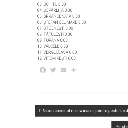
SCHITU 0.00
ŞOPÂRLIŢA 0.00
SPRÂNCENATA 0.00
ŞTEFAN CEL MARE 0.00
STOENEŞTI 0.00
TĂTULEŞTI 0.00
TOPANA 0.00
VÂLCELE 0.00
VERGULEASA 0.00
VITOMIREŞTI 0.00
Facebook
Twitter
Email
Partajează
Post
Niciun candidat nu s-a înscris pentru postul de d
navigation
Perche