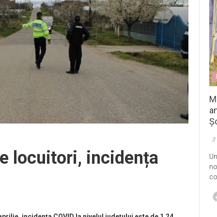
M
an
Șo
3
e locuitori, incidența
Un
no
co
prilie, incidența COVID la nivelul județului este de 1,24