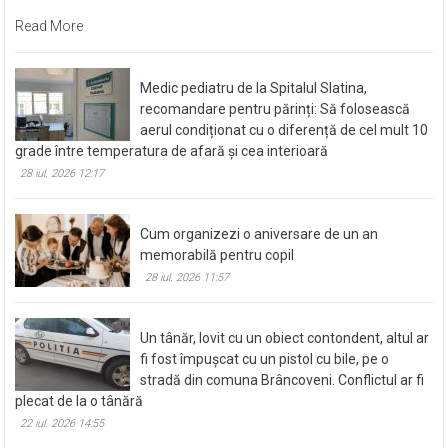
Read More
Medic pediatru de la Spitalul Slatina,
recomandare pentru părinți: Să folosească
aerul condiționat cu o diferență de cel mult 10
grade între temperatura de afară și cea interioară
28 iul. 2026 12:17
Cum organizezi o aniversare de un an
memorabilă pentru copil
28 iul. 2026 11:57
Un tânăr, lovit cu un obiect contondent, altul ar
fi fost împușcat cu un pistol cu bile, pe o
stradă din comuna Brâncoveni. Conflictul ar fi
plecat de la o tânără
22 iul. 2026 14:55