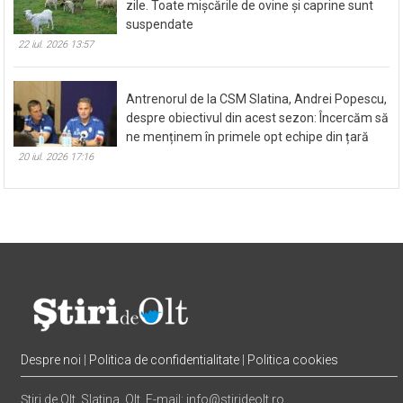
zile. Toate mișcările de ovine și caprine sunt
suspendate
22 iul. 2026 13:57
Antrenorul de la CSM Slatina, Andrei Popescu,
despre obiectivul din acest sezon: Încercăm să
ne menținem în primele opt echipe din țară
20 iul. 2026 17:16
Despre noi
|
Politica de confidentialitate
|
Politica cookies
Știri de Olt, Slatina, Olt, E-mail: info@stirideolt.ro.