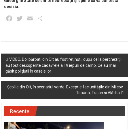
Gheorghe State se simte nedreptățit și spune că va contesta
decizia.
Facebook
Twitter
Email
Partajează
Post
VIDEO. Doi bărbați din Olt au fost reținuți, după ce la percheziții
au fost descoperite cadavrele a 19 iepuri de câmp. Ce au mai
navigation
găsit polițiștii în casele lor
Școlile din Olt, în scenariul verde. Excepție fac unitățile din Milcov,
Topana, Traian și Vlădila
Recente