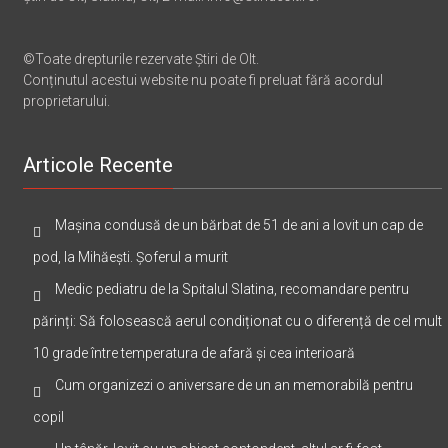
©Toate drepturile rezervate Știri de Olt.
Conținutul acestui website nu poate fi preluat fără acordul
proprietarului.
Articole Recente
Mașina condusă de un bărbat de 51 de ani a lovit un cap de
pod, la Mihăești. Șoferul a murit
Medic pediatru de la Spitalul Slatina, recomandare pentru
părinți: Să folosească aerul condiționat cu o diferență de cel mult
10 grade între temperatura de afară și cea interioară
Cum organizezi o aniversare de un an memorabilă pentru
copil