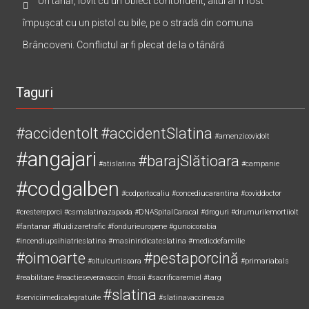
Un tânăr, lovit cu un obiect contondent, altul ar fi fost
împușcat cu un pistol cu bile, pe o stradă din comuna
Brâncoveni. Conflictul ar fi plecat de la o tânără
Taguri
#accidentolt
#accidentSlatina
#amenzicovidolt
#angajari
#barajSlătioara
#atislatina
#campanie
#codgalben
#codportocaliu
#concediucarantina
#coviddoctor
#crestereporci
#csmslatinazapada
#DNASpitalCaracal
#droguri
#drumurilemortiiolt
#fantanar
#fluidizaretrafic
#fondurieuropene
#gunoicorabia
#incendiupsihiatrieslatina
#masiniridicateslatina
#medicdefamilie
#oimoarte
#pestaporcină
#oltulcurtisoara
#primariabals
#reabilitare
#reactieseveravaccin
#rosii
#sacrificaremiel #targ
#slatina
#serviciimedicalegratuite
#slatinavaccineaza