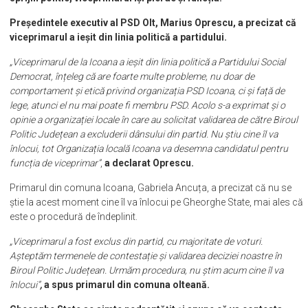
Președintele executiv al PSD Olt, Marius Oprescu, a precizat că
viceprimarul a ieșit din linia politică a partidului.
„Viceprimarul de la Icoana a ieșit din linia politică a Partidului Social
Democrat, înțeleg că are foarte multe probleme, nu doar de
comportament și etică privind organizația PSD Icoana, ci și față de
lege, atunci el nu mai poate fi membru PSD. Acolo s-a exprimat și o
opinie a organizației locale în care au solicitat validarea de către Biroul
Politic Județean a excluderii dânsului din partid. Nu știu cine îl va
înlocui, tot Organizația locală Icoana va desemna candidatul pentru
funcția de viceprimar”
,
a declarat Oprescu.
Primarul din comuna Icoana, Gabriela Ancuța, a precizat că nu se
știe la acest moment cine îl va înlocui pe Gheorghe State, mai ales că
este o procedură de îndeplinit.
„Viceprimarul a fost exclus din partid, cu majoritate de voturi.
Așteptăm termenele de contestație și validarea deciziei noastre în
Biroul Politic Județean. Urmăm procedura, nu știm acum cine îl va
înlocui”
,
a spus primarul din comuna olteană.