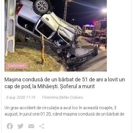
Eveniment
Mașina condusă de un bărbat de 51 de ani a lovit un
cap de pod, la Mihăești. Șoferul a murit
3 aug. 2026 11:19
Florentina Ștefan Ciobanu
Un grav accident de circulație a avut loc în această noapte, 3
august, în jurul orei 01.20, când mașina condusă de un bărbat de
Facebook
Twitter
Email
Partajează