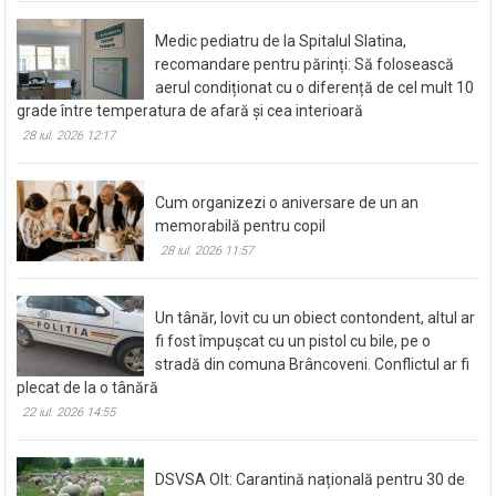
Medic pediatru de la Spitalul Slatina,
recomandare pentru părinți: Să folosească
aerul condiționat cu o diferență de cel mult 10
grade între temperatura de afară și cea interioară
28 iul. 2026 12:17
Cum organizezi o aniversare de un an
memorabilă pentru copil
28 iul. 2026 11:57
Un tânăr, lovit cu un obiect contondent, altul ar
fi fost împușcat cu un pistol cu bile, pe o
stradă din comuna Brâncoveni. Conflictul ar fi
plecat de la o tânără
22 iul. 2026 14:55
DSVSA Olt: Carantină națională pentru 30 de