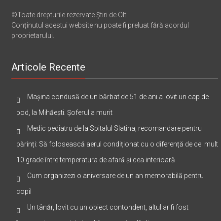
©Toate drepturile rezervate Știri de Olt.
Conținutul acestui website nu poate fi preluat fără acordul
proprietarului.
Articole Recente
Mașina condusă de un bărbat de 51 de ani a lovit un cap de
pod, la Mihăești. Șoferul a murit
Medic pediatru de la Spitalul Slatina, recomandare pentru
părinți: Să folosească aerul condiționat cu o diferență de cel mult
10 grade între temperatura de afară și cea interioară
Cum organizezi o aniversare de un an memorabilă pentru
copil
Un tânăr, lovit cu un obiect contondent, altul ar fi fost