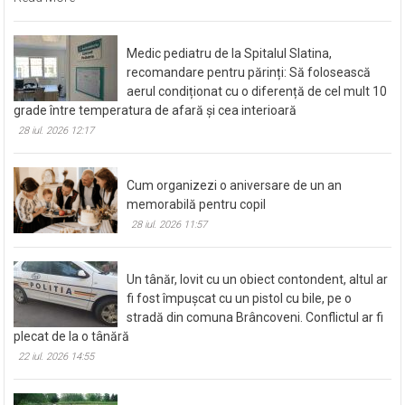
Medic pediatru de la Spitalul Slatina,
recomandare pentru părinți: Să folosească
aerul condiționat cu o diferență de cel mult 10
grade între temperatura de afară și cea interioară
28 iul. 2026 12:17
Cum organizezi o aniversare de un an
memorabilă pentru copil
28 iul. 2026 11:57
Un tânăr, lovit cu un obiect contondent, altul ar
fi fost împușcat cu un pistol cu bile, pe o
stradă din comuna Brâncoveni. Conflictul ar fi
plecat de la o tânără
22 iul. 2026 14:55