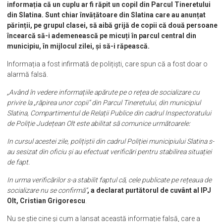
informația că un cuplu ar fi răpit un copil din Parcul Tineretului
din Slatina. Sunt chiar învățătoare din Slatina care au anunțat
părinții, pe grupul clasei, să aibă grijă de copii că două persoane
încearcă să-i ademenească pe micuți în parcul central din
municipiu, în mijlocul zilei, și să-i răpească.
Informația a fost infirmată de polițiști, care spun că a fost doar o
alarmă falsă.
„Având în vedere informațiile apărute pe o rețea de socializare cu
privire la „răpirea unor copii” din Parcul Tineretului, din municipiul
Slatina, Compartimentul de Relații Publice din cadrul Inspectoratului
de Poliție Județean Olt este abilitat să comunice următoarele:
In cursul acestei zile, polițiștii din cadrul Poliției municipiului Slatina s-
au sesizat din oficiu și au efectuat verificări pentru stabilirea situației
de fapt.
In urma verificărilor s-a stabilit faptul că, cele publicate pe rețeaua de
socializare nu se confirmă”
, a declarat purtătorul de cuvânt al IPJ
Olt, Cristian Grigorescu
.
Nu se știe cine și cum a lansat această informație falsă, care a