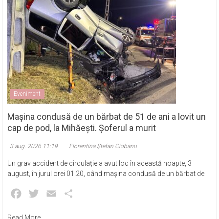
Eveniment
Mașina condusă de un bărbat de 51 de ani a lovit un
cap de pod, la Mihăești. Șoferul a murit
3 aug. 2026 11:19
Florentina Ștefan Ciobanu
Un grav accident de circulație a avut loc în această noapte, 3
august, în jurul orei 01.20, când mașina condusă de un bărbat de
Facebook
Twitter
Email
Partajează
Read More