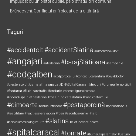
împușcat cu un pistol cu bile, pe o stradă din comuna
Brâncoveni. Conflictul ar fi plecat de la o tânără
Taguri
#accidentolt
#accidentSlatina
#amenzicovidolt
#angajari
#barajSlătioara
#atislatina
#campanie
#codgalben
#codportocaliu
#concediucarantina
#coviddoctor
#crestereporci
#csmslatinazapada
#DNASpitalCaracal
#droguri
#drumurilemortiiolt
#fantanar
#fluidizaretrafic
#fondurieuropene
#gunoicorabia
#incendiupsihiatrieslatina
#masiniridicateslatina
#medicdefamilie
#oimoarte
#pestaporcină
#oltulcurtisoara
#primariabals
#reabilitare
#reactieseveravaccin
#rosii
#sacrificaremiel #targ
#slatina
#serviciimedicalegratuite
#slatinavaccineaza
#spitalcaracal
#tomate
#turneulsperantelor
#usturoi