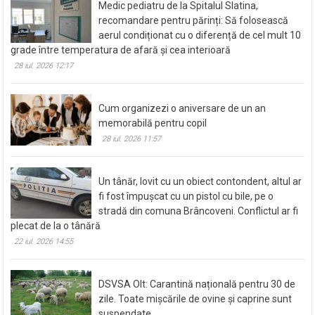
Medic pediatru de la Spitalul Slatina,
recomandare pentru părinți: Să folosească
aerul condiționat cu o diferență de cel mult 10
grade între temperatura de afară și cea interioară
28 iul. 2026 12:17
Cum organizezi o aniversare de un an
memorabilă pentru copil
28 iul. 2026 11:57
Un tânăr, lovit cu un obiect contondent, altul ar
fi fost împușcat cu un pistol cu bile, pe o
stradă din comuna Brâncoveni. Conflictul ar fi
plecat de la o tânără
22 iul. 2026 14:55
DSVSA Olt: Carantină națională pentru 30 de
zile. Toate mișcările de ovine și caprine sunt
suspendate