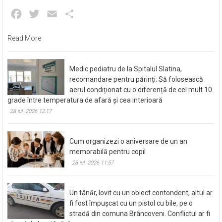
Facebook
Twitter
Email
Partajează
Read More
Medic pediatru de la Spitalul Slatina,
recomandare pentru părinți: Să folosească
aerul condiționat cu o diferență de cel mult 10
grade între temperatura de afară și cea interioară
28 iul. 2026 12:17
Cum organizezi o aniversare de un an
memorabilă pentru copil
28 iul. 2026 11:57
Un tânăr, lovit cu un obiect contondent, altul ar
fi fost împușcat cu un pistol cu bile, pe o
stradă din comuna Brâncoveni. Conflictul ar fi