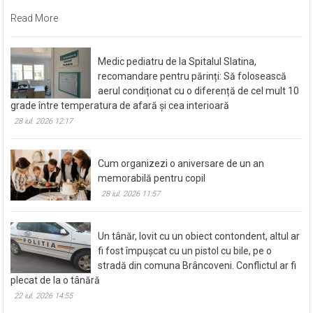
Read More
Medic pediatru de la Spitalul Slatina,
recomandare pentru părinți: Să folosească
aerul condiționat cu o diferență de cel mult 10
grade între temperatura de afară și cea interioară
28 iul. 2026 12:17
Cum organizezi o aniversare de un an
memorabilă pentru copil
28 iul. 2026 11:57
Un tânăr, lovit cu un obiect contondent, altul ar
fi fost împușcat cu un pistol cu bile, pe o
stradă din comuna Brâncoveni. Conflictul ar fi
plecat de la o tânără
22 iul. 2026 14:55