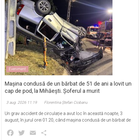
Eveniment
Mașina condusă de un bărbat de 51 de ani a lovit un
cap de pod, la Mihăești. Șoferul a murit
3 aug. 2026 11:19
Florentina Ștefan Ciobanu
Un grav accident de circulație a avut loc în această noapte, 3
august, în jurul orei 01.20, când mașina condusă de un bărbat de
Facebook
Twitter
Email
Partajează