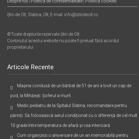
Despre noi
|
Politica de confidentialitate
|
Politica cookies
Știri de Olt, Slatina, Olt, E-mail: info@stirideolt.ro.
©Toate drepturile rezervate Știri de Olt.
Conținutul acestui website nu poate fi preluat fără acordul
proprietarului.
Articole Recente
Mașina condusă de un bărbat de 51 de ani a lovit un cap de
pod, la Mihăești. Șoferul a murit
Medic pediatru de la Spitalul Slatina, recomandare pentru
părinți: Să folosească aerul condiționat cu o diferență de cel mult
10 grade între temperatura de afară și cea interioară
Cum organizezi o aniversare de un an memorabilă pentru