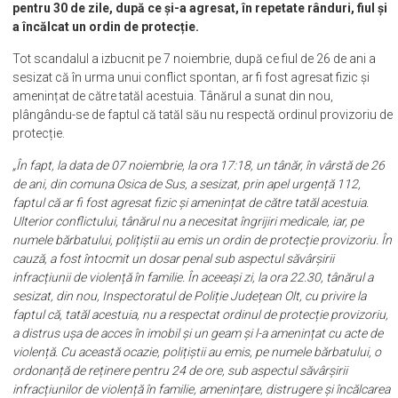
pentru 30 de zile, după ce și-a agresat, în repetate rânduri, fiul și
a încălcat un ordin de protecție.
Tot scandalul a izbucnit pe 7 noiembrie, după ce fiul de 26 de ani a
sesizat că în urma unui conflict spontan, ar fi fost agresat fizic și
amenințat de către tatăl acestuia. Tânărul a sunat din nou,
plângându-se de faptul că tatăl său nu respectă ordinul provizoriu de
protecție.
„În fapt, la data de 07 noiembrie, la ora 17:18, un tânăr, în vârstă de 26
de ani, din comuna Osica de Sus, a sesizat, prin apel urgență 112,
faptul că ar fi fost agresat fizic și amenințat de către tatăl acestuia.
Ulterior conflictului, tânărul nu a necesitat îngrijiri medicale, iar, pe
numele bărbatului, polițiștii au emis un ordin de protecție provizoriu. În
cauză, a fost întocmit un dosar penal sub aspectul săvârșirii
infracțiunii de violență în familie. În aceeași zi, la ora 22.30, tânărul a
sesizat, din nou, Inspectoratul de Poliție Județean Olt, cu privire la
faptul că, tatăl acestuia, nu a respectat ordinul de protecție provizoriu,
a distrus ușa de acces în imobil și un geam și l-a amenințat cu acte de
violență. Cu această ocazie, polițiștii au emis, pe numele bărbatului, o
ordonanță de reținere pentru 24 de ore, sub aspectul săvârșirii
infracțiunilor de violență în familie, amenințare, distrugere și încălcarea