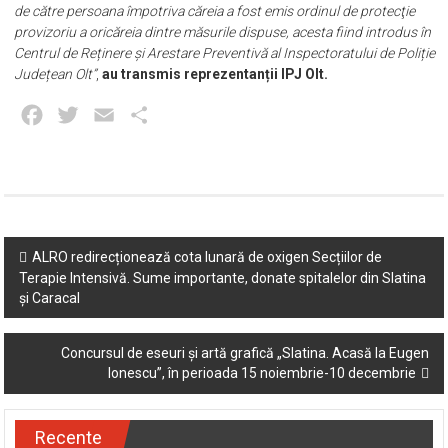
de către persoana împotriva căreia a fost emis ordinul de protecţie
provizoriu a oricăreia dintre măsurile dispuse, acesta fiind introdus în
Centrul de Reținere și Arestare Preventivă al Inspectoratului de Poliție
Județean Olt”
,
au transmis reprezentanții IPJ Olt.
Facebook
Twitter
Email
Partajează
Post
ALRO redirecționează cota lunară de oxigen Secțiilor de
Terapie Intensivă. Sume importante, donate spitalelor din Slatina
navigation
și Caracal
Concursul de eseuri și artă grafică „Slatina. Acasă la Eugen
Ionescu”, în perioada 15 noiembrie-10 decembrie
Recente