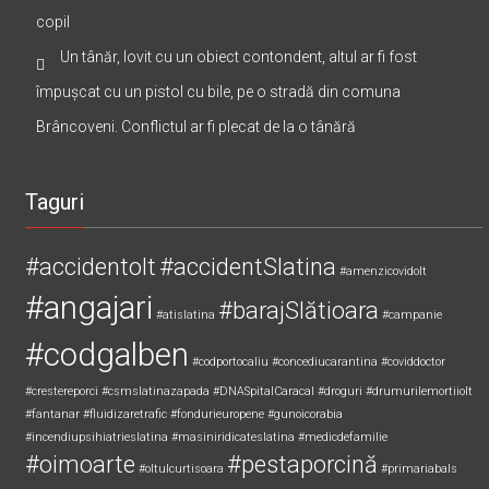
copil
Un tânăr, lovit cu un obiect contondent, altul ar fi fost
împușcat cu un pistol cu bile, pe o stradă din comuna
Brâncoveni. Conflictul ar fi plecat de la o tânără
Taguri
#accidentolt
#accidentSlatina
#amenzicovidolt
#angajari
#barajSlătioara
#atislatina
#campanie
#codgalben
#codportocaliu
#concediucarantina
#coviddoctor
#crestereporci
#csmslatinazapada
#DNASpitalCaracal
#droguri
#drumurilemortiiolt
#fantanar
#fluidizaretrafic
#fondurieuropene
#gunoicorabia
#incendiupsihiatrieslatina
#masiniridicateslatina
#medicdefamilie
#oimoarte
#pestaporcină
#oltulcurtisoara
#primariabals