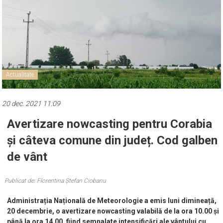
Actualitate
20 dec. 2021 11:09
Avertizare nowcasting pentru Corabia
și câteva comune din județ. Cod galben
de vânt
Publicat de: Florentina Ștefan Ciobanu
Administrația Națională de Meteorologie a emis luni dimineață,
20 decembrie, o avertizare nowcasting valabilă de la ora 10.00 și
până la ora 14.00, fiind semnalate intensificări ale vântului cu