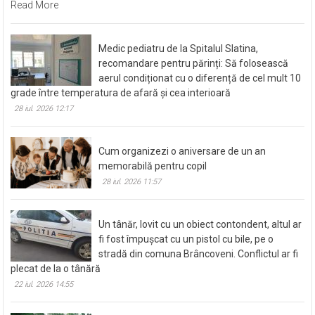
Read More
Medic pediatru de la Spitalul Slatina,
recomandare pentru părinți: Să folosească
aerul condiționat cu o diferență de cel mult 10
grade între temperatura de afară și cea interioară
28 iul. 2026 12:17
Cum organizezi o aniversare de un an
memorabilă pentru copil
28 iul. 2026 11:57
Un tânăr, lovit cu un obiect contondent, altul ar
fi fost împușcat cu un pistol cu bile, pe o
stradă din comuna Brâncoveni. Conflictul ar fi
plecat de la o tânără
22 iul. 2026 14:55