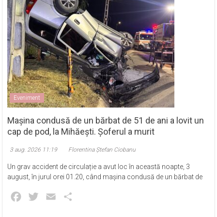
Eveniment
Mașina condusă de un bărbat de 51 de ani a lovit un
cap de pod, la Mihăești. Șoferul a murit
3 aug. 2026 11:19
Florentina Ștefan Ciobanu
Un grav accident de circulație a avut loc în această noapte, 3
august, în jurul orei 01.20, când mașina condusă de un bărbat de
Facebook
Twitter
Email
Partajează