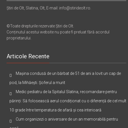
Știri de Olt, Slatina, Olt, E-mail: info@stirideolt.ro.
©Toate drepturile rezervate Știri de Olt.
Conținutul acestui website nu poate fi preluat fără acordul
proprietarului.
Articole Recente
Mașina condusă de un bărbat de 51 de ani a lovit un cap de
pod, la Mihăești. Șoferul a murit
Medic pediatru de la Spitalul Slatina, recomandare pentru
părinți: Să folosească aerul condiționat cu o diferență de cel mult
10 grade între temperatura de afară și cea interioară
Cum organizezi o aniversare de un an memorabilă pentru