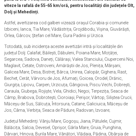
viteze la rafală de 55-65 km/oră, pentru localități din județele Olt,
Dolj și Mehedinți.
Astfel, avertizarea cod galben vizează orașul Corabia și comunele
Izbiceni, Ianca, Tia Mare, Vădăstrița, Grojdibodu, Vișina, Giuvărăști,
Orlea, Gârcov, Ștefan cel Mare, Gura Padinii și Urzica.
Totodată, sub incidența acestei avertizări intră și localitățile din
județul Dolj: Calafat, Băilești, Dăbuleni, Poiana Mare, Moțăței,
Segarcea, Sadova, Daneți, Călărași, Valea Stanciului, Ciupercenii Noi,
Maglavit, Cetate, Ostroveni, Amărăștii de Jos, Plenița, Mârșani,
Galicea Mare, Desa, Bistreț, Bârca, Unirea, Calopăr, Gighera, Rast,
Bechet, Cerăt, Vârvoru de Jos, Afumați, Goicea, Orodel, Drănic,
Giurgița, Lipovu, Carpen, Urzicuța, Gângiova, Piscu Vechi, Dobrești,
Caraula, Giubega, Rojiște, Vela, Ghidici, Negoi, Terpezița, Seaca de
Câmp, Brabova, Dobrotești, Cioroiași, Perișor, Vârtop, Siliștea Crucii,
Măceșu de Sus, Sălcuța, Întorsura, Catane, Galiciuica, Măceșu de
Jos, Cârna, Verbița, Seaca de Pădure, Radovan, Izvoare;
Județul Mehedinţi: Vânju Mare, Gogoșu, Jiana, Pătulele, Cujmir,
Bălăcița, Salcia, Devesel, Oprișor, Gârla Mare, Gruia, Punghina,
Dârvari, Hinova, Burila Mare, Vânători, Vlădaia, Pădina, Obârșia de