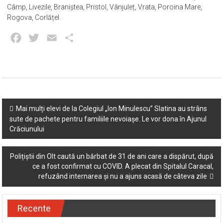
Câmp, Livezile, Braniștea, Pristol, Vânjuleț, Vrata, Poroina Mare,
Rogova, Corlățel.
Facebook
Twitter
Email
Partajează
Post
Mai mulți elevi de la Colegiul „Ion Minulescu” Slatina au strâns
sute de pachete pentru familiile nevoiașe. Le vor dona în Ajunul
navigation
Crăciunului
Polițiștii din Olt caută un bărbat de 31 de ani care a dispărut, după
ce a fost confirmat cu COVID. A plecat din Spitalul Caracal,
refuzând internarea și nu a ajuns acasă de câteva zile
Recente