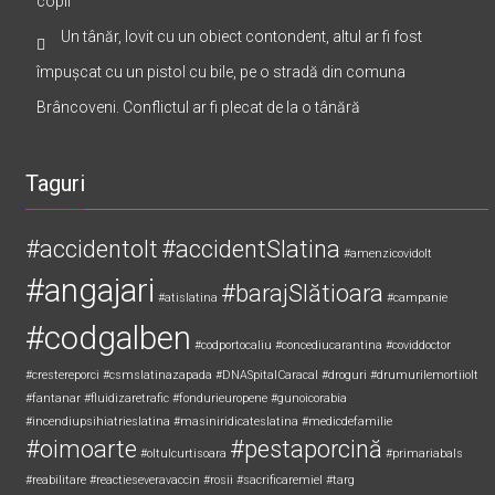
copil
Un tânăr, lovit cu un obiect contondent, altul ar fi fost
împușcat cu un pistol cu bile, pe o stradă din comuna
Brâncoveni. Conflictul ar fi plecat de la o tânără
Taguri
#accidentolt
#accidentSlatina
#amenzicovidolt
#angajari
#barajSlătioara
#atislatina
#campanie
#codgalben
#codportocaliu
#concediucarantina
#coviddoctor
#crestereporci
#csmslatinazapada
#DNASpitalCaracal
#droguri
#drumurilemortiiolt
#fantanar
#fluidizaretrafic
#fondurieuropene
#gunoicorabia
#incendiupsihiatrieslatina
#masiniridicateslatina
#medicdefamilie
#oimoarte
#pestaporcină
#oltulcurtisoara
#primariabals
#reabilitare
#reactieseveravaccin
#rosii
#sacrificaremiel #targ