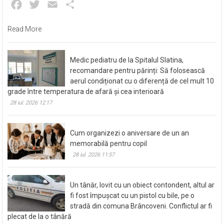
Facebook
Twitter
Email
Partajează
Read More
Medic pediatru de la Spitalul Slatina,
recomandare pentru părinți: Să folosească
aerul condiționat cu o diferență de cel mult 10
grade între temperatura de afară și cea interioară
28 iul. 2026 12:17
Cum organizezi o aniversare de un an
memorabilă pentru copil
28 iul. 2026 11:57
Un tânăr, lovit cu un obiect contondent, altul ar
fi fost împușcat cu un pistol cu bile, pe o
stradă din comuna Brâncoveni. Conflictul ar fi
plecat de la o tânără