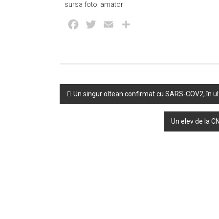
sursa foto: amator
Facebook
Twitter
Email
Partajează
Post
Un singur oltean confirmat cu SARS-COV2, în ult
navigation
Un elev de la C