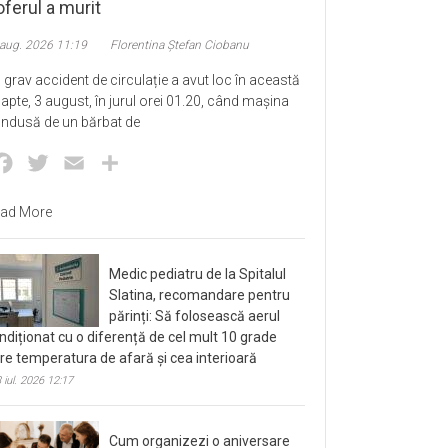
ferul a murit
 aug. 2026 11:19
Florentina Ștefan Ciobanu
 grav accident de circulație a avut loc în această
apte, 3 august, în jurul orei 01.20, când mașina
ndusă de un bărbat de
Facebook
Twitter
Email
Partajează
ad More
Medic pediatru de la Spitalul
Slatina, recomandare pentru
părinți: Să folosească aerul
ndiționat cu o diferență de cel mult 10 grade
tre temperatura de afară și cea interioară
 iul. 2026 12:17
Cum organizezi o aniversare