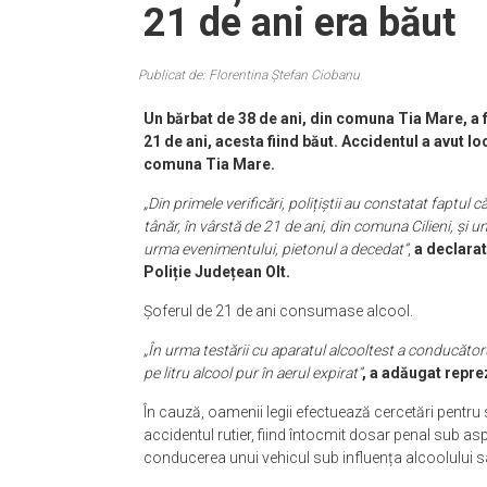
21 de ani era băut
Publicat de: Florentina Ștefan Ciobanu
Un bărbat de 38 de ani, din comuna Tia Mare, a 
21 de ani, acesta fiind băut. Accidentul a avut l
comuna Tia Mare.
„Din primele verificări, polițiștii au constatat faptu
tânăr, în vârstă de 21 de ani, din comuna Cilieni, și 
urma evenimentului, pietonul a decedat”
,
a declarat
Poliție Județean Olt.
Șoferul de 21 de ani consumase alcool.
„În urma testării cu aparatul alcooltest a conducător
pe litru alcool pur în aerul expirat”
, a adăugat repre
În cauză, oamenii legii efectuează cercetări pentru s
accidentul rutier, fiind întocmit dosar penal sub aspe
conducerea unui vehicul sub influența alcoolului s