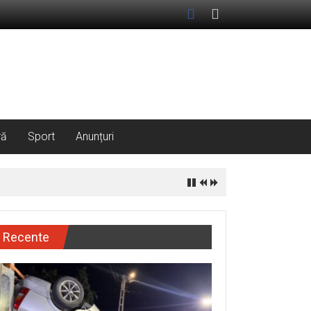
ră
Sport
Anunțuri
Recente