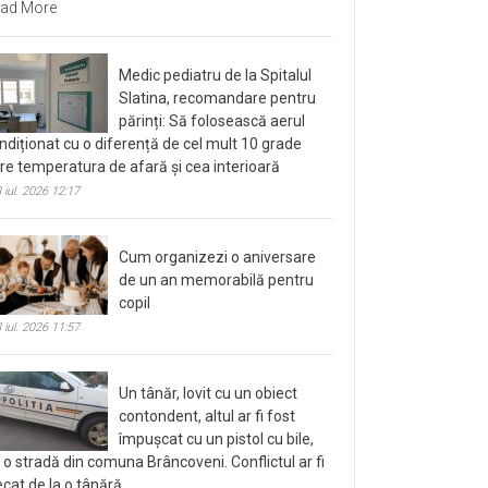
ad More
Medic pediatru de la Spitalul
Slatina, recomandare pentru
părinți: Să folosească aerul
ndiționat cu o diferență de cel mult 10 grade
tre temperatura de afară și cea interioară
 iul. 2026 12:17
Cum organizezi o aniversare
de un an memorabilă pentru
copil
 iul. 2026 11:57
Un tânăr, lovit cu un obiect
contondent, altul ar fi fost
împușcat cu un pistol cu bile,
 o stradă din comuna Brâncoveni. Conflictul ar fi
ecat de la o tânără