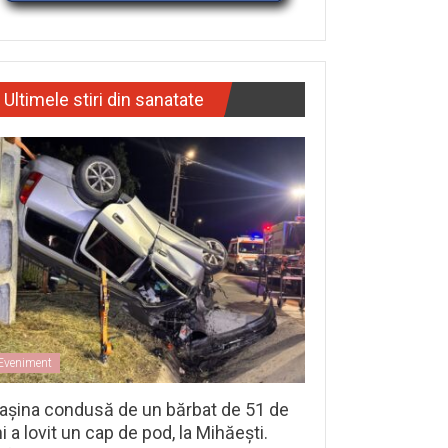
Ultimele stiri din sanatate
Eveniment
așina condusă de un bărbat de 51 de
i a lovit un cap de pod, la Mihăești.