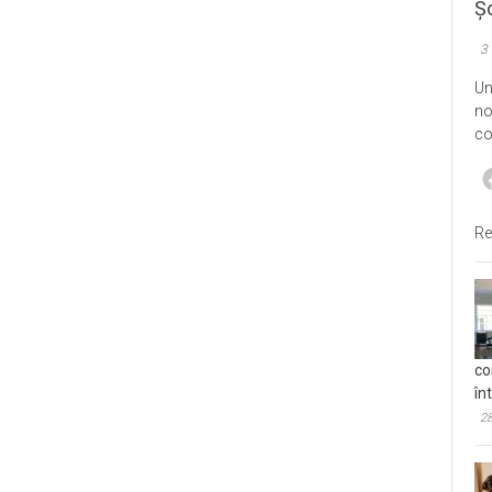
Șo
3
Un
no
co
Re
co
în
28