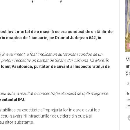
fost lovit mortal de o mașină ce era condusă de un tânăr de
oc în noaptea de 1 ianuarie, pe Drumul Județean 642, în
l că, în eveniment, a fost implicat un autoturism condus de un
M
un pieton, respectiv un bărbat de 38 ani, din comuna Tia Mare. În
an
 Ionuț Vasiloaica, purtător de cuvânt al Inspectoratului de
Șo
3
ului auto, a rezultat o concentrație alcoolică de 0,76 miligrame
Un
zentantul IPJ.
no
co
tabilirea cu exactitate a împrejurărilor în care a avut loc
ctul săvârșirii infracțiunilor de ucidere din culpă și
au altor substanțe.