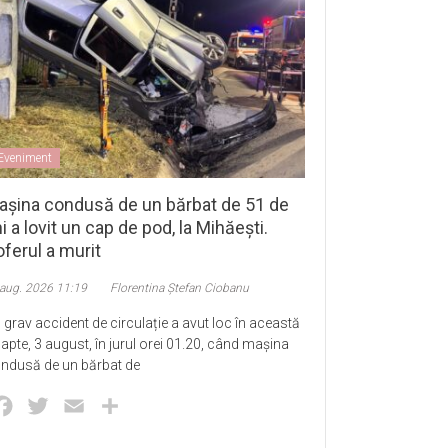
Eveniment
așina condusă de un bărbat de 51 de
i a lovit un cap de pod, la Mihăești.
ferul a murit
 aug. 2026 11:19
Florentina Ștefan Ciobanu
 grav accident de circulație a avut loc în această
apte, 3 august, în jurul orei 01.20, când mașina
ndusă de un bărbat de
Facebook
Twitter
Email
Partajează