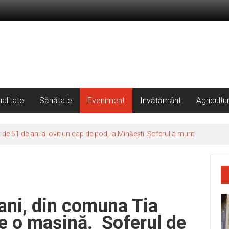
alitate
Sănătate
Eveniment
Invățământ
Agricultu
 51 de ani a lovit un cap de pod, la Mihăești. Șoferul a murit
ani, din comuna Tia
de o mașină. Șoferul de