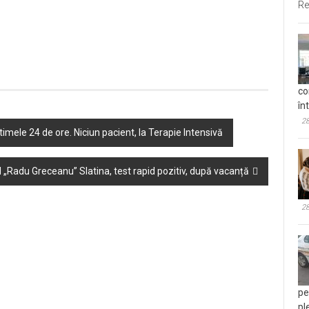
Re
co
în
28
imele 24 de ore. Niciun pacient, la Terapie Intensivă
N „Radu Greceanu” Slatina, test rapid pozitiv, după vacanță
28
pe
pl