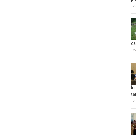
22
ca
22
În
ța
20