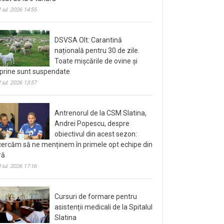
 iul. 2026 14:55
DSVSA Olt: Carantină
națională pentru 30 de zile.
Toate mișcările de ovine și
prine sunt suspendate
 iul. 2026 13:57
Antrenorul de la CSM Slatina,
Andrei Popescu, despre
obiectivul din acest sezon:
cercăm să ne menținem în primele opt echipe din
ră
 iul. 2026 17:16
Cursuri de formare pentru
asistenții medicali de la Spitalul
Slatina