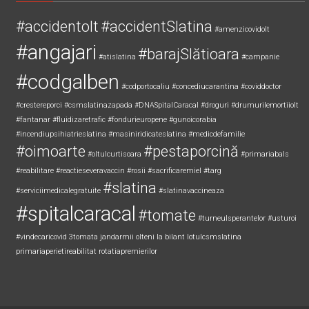
Taguri
#accidentolt
#accidentSlatina
#amenzicovidolt
#angajari
#barajSlătioara
#atislatina
#campanie
#codgalben
#codportocaliu
#concediucarantina
#coviddoctor
#crestereporci
#csmslatinazapada
#DNASpitalCaracal
#droguri
#drumurilemortiiolt
#fantanar
#fluidizaretrafic
#fondurieuropene
#gunoicorabia
#incendiupsihiatrieslatina
#masiniridicateslatina
#medicdefamilie
#oimoarte
#pestaporcină
#oltulcurtisoara
#primariabals
#reabilitare
#reactieseveravaccin
#rosii
#sacrificaremiel #targ
#slatina
#serviciimedicalegratuite
#slatinavaccineaza
#spitalcaracal
#tomate
#turneulsperantelor
#usturoi
#vindecaricovid
3tomata
jandarmii olteni
la bilant
lotulcsmslatina
primariaperietireabilitat
rotatiapremierilor