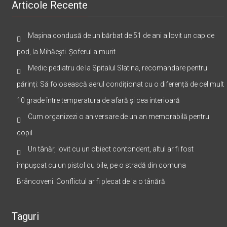
Articole Recente
Mașina condusă de un bărbat de 51 de ani a lovit un cap de
pod, la Mihăești. Șoferul a murit
Medic pediatru de la Spitalul Slatina, recomandare pentru
părinți: Să folosească aerul condiționat cu o diferență de cel mult
10 grade între temperatura de afară și cea interioară
Cum organizezi o aniversare de un an memorabilă pentru
copil
Un tânăr, lovit cu un obiect contondent, altul ar fi fost
împușcat cu un pistol cu bile, pe o stradă din comuna
Brâncoveni. Conflictul ar fi plecat de la o tânără