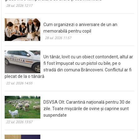
aerul condiționat cu o diferență de cel mult 10
grade între temperatura de afară și cea interioară
28 iul. 2026 12:17
Cum organizezi o aniversare de un an
memorabilă pentru copil
28 iul. 2026 11:57
Un tânăr, lovit cu un obiect contondent, altul ar
fi fost împușcat cu un pistol cu bile, pe o
stradă din comuna Brâncoveni. Conflictul ar fi
plecat de la o tânără
22 iul. 2026 14:55
DSVSA Olt: Carantină națională pentru 30 de
zile. Toate mișcările de ovine și caprine sunt
suspendate
22 iul. 2026 13:57