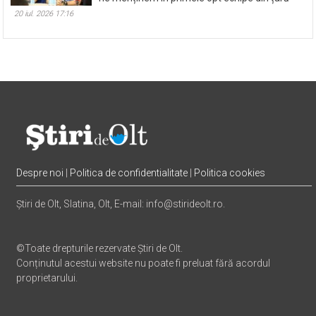
despre obiectivul din acest sezon: Încercăm să
ne menținem în primele opt echipe din țară
20 iul. 2026 17:16
Despre noi
|
Politica de confidentialitate
|
Politica cookies
Știri de Olt, Slatina, Olt, E-mail: info@stirideolt.ro.
©Toate drepturile rezervate Știri de Olt.
Conținutul acestui website nu poate fi preluat fără acordul
proprietarului.