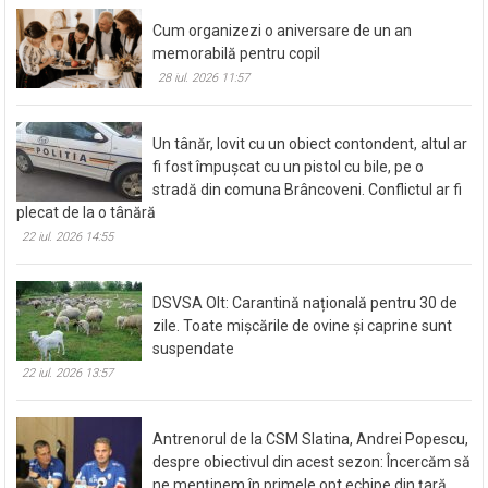
28 iul. 2026 12:17
Cum organizezi o aniversare de un an
memorabilă pentru copil
28 iul. 2026 11:57
Un tânăr, lovit cu un obiect contondent, altul ar
fi fost împușcat cu un pistol cu bile, pe o
stradă din comuna Brâncoveni. Conflictul ar fi
plecat de la o tânără
22 iul. 2026 14:55
DSVSA Olt: Carantină națională pentru 30 de
zile. Toate mișcările de ovine și caprine sunt
suspendate
22 iul. 2026 13:57
Antrenorul de la CSM Slatina, Andrei Popescu,