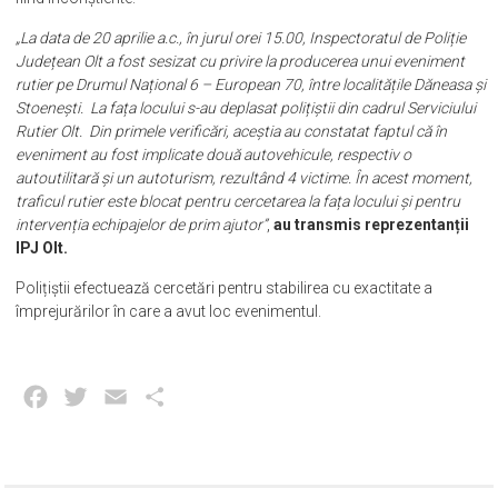
două dintre persoanele implicate în accidentul rutier sunt încarcerate,
fiind inconștiente.
„La data de 20 aprilie a.c., în jurul orei 15.00, Inspectoratul de Poliție
Județean Olt a fost sesizat cu privire la producerea unui eveniment
rutier pe Drumul Național 6 – European 70, între localitățile Dăneasa și
Stoenești. La fața locului s-au deplasat polițiștii din cadrul Serviciului
Rutier Olt. Din primele verificări, aceștia au constatat faptul că în
eveniment au fost implicate două autovehicule, respectiv o
autoutilitară și un autoturism, rezultând 4 victime. În acest moment,
traficul rutier este blocat pentru cercetarea la fața locului și pentru
intervenția echipajelor de prim ajutor”
,
au transmis reprezentanții
IPJ Olt.
Polițiștii efectuează cercetări pentru stabilirea cu exactitate a
împrejurărilor în care a avut loc evenimentul.
Facebook
Twitter
Email
Partajează