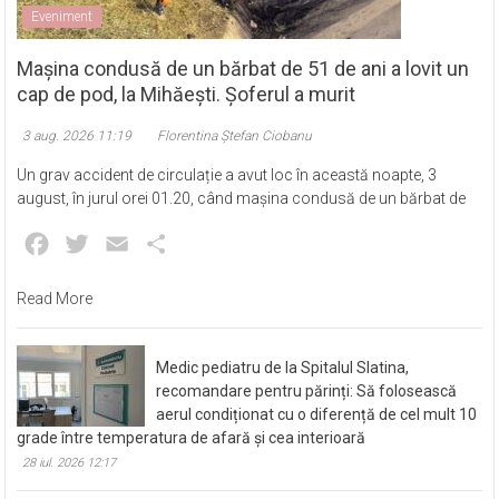
Eveniment
Mașina condusă de un bărbat de 51 de ani a lovit un
cap de pod, la Mihăești. Șoferul a murit
3 aug. 2026 11:19
Florentina Ștefan Ciobanu
Un grav accident de circulație a avut loc în această noapte, 3
august, în jurul orei 01.20, când mașina condusă de un bărbat de
Facebook
Twitter
Email
Partajează
Read More
Medic pediatru de la Spitalul Slatina,
recomandare pentru părinți: Să folosească
aerul condiționat cu o diferență de cel mult 10
grade între temperatura de afară și cea interioară