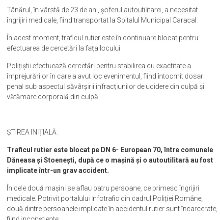
decedat”
,
a transmis purtătorul de cuvânt al IPJ Olt, Ionuț
Vasiloaica.
Tânărul, în vârstă de 23 de ani, șoferul autoutilitarei, a necesitat
îngrijiri medicale, fiind transportat la Spitalul Municipal Caracal.
În acest moment, traficul rutier este în continuare blocat pentru
efectuarea de cercetări la fața locului.
Polițiștii efectuează cercetări pentru stabilirea cu exactitate a
împrejurărilor în care a avut loc evenimentul, fiind întocmit dosar
penal sub aspectul săvârșirii infracțiunilor de ucidere din culpă și
vătămare corporală din culpă.
ȘTIREA INIȚIALĂ:
Traficul rutier este blocat pe DN 6- European 70, între comunele
Dăneasa și Stoenești, după ce o mașină și o autoutilitară au fost
implicate într-un grav accident.
În cele două mașini se aflau patru persoane, ce primesc îngrijiri
medicale. Potrivit portalului Infotrafic din cadrul Poliției Române,