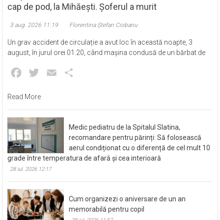
cap de pod, la Mihăești. Șoferul a murit
3 aug. 2026 11:19
Florentina Ștefan Ciobanu
Un grav accident de circulație a avut loc în această noapte, 3
august, în jurul orei 01.20, când mașina condusă de un bărbat de
Facebook
Twitter
Email
Partajează
Read More
Medic pediatru de la Spitalul Slatina,
recomandare pentru părinți: Să folosească
aerul condiționat cu o diferență de cel mult 10
grade între temperatura de afară și cea interioară
28 iul. 2026 12:17
Cum organizezi o aniversare de un an
memorabilă pentru copil