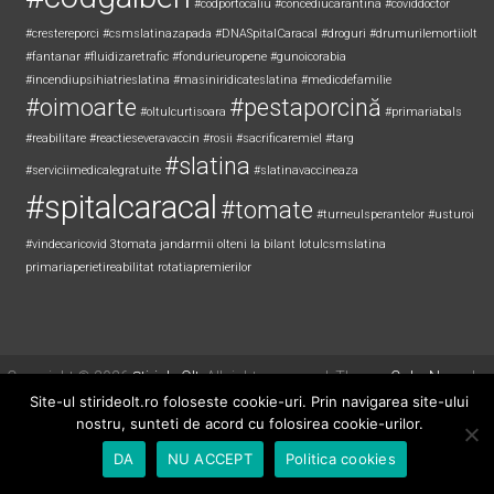
#codportocaliu
#concediucarantina
#coviddoctor
#crestereporci
#csmslatinazapada
#DNASpitalCaracal
#droguri
#drumurilemortiiolt
#fantanar
#fluidizaretrafic
#fondurieuropene
#gunoicorabia
#incendiupsihiatrieslatina
#masiniridicateslatina
#medicdefamilie
#oimoarte
#pestaporcină
#oltulcurtisoara
#primariabals
#reabilitare
#reactieseveravaccin
#rosii
#sacrificaremiel #targ
#slatina
#serviciimedicalegratuite
#slatinavaccineaza
#spitalcaracal
#tomate
#turneulsperantelor
#usturoi
#vindecaricovid
3tomata
jandarmii olteni
la bilant
lotulcsmslatina
primariaperietireabilitat
rotatiapremierilor
Copyright © 2026
Știri de Olt
. All rights reserved. Theme:
ColorNews
by
ThemeGrill. Powered by
WordPress
.
Site-ul stirideolt.ro foloseste cookie-uri. Prin navigarea site-ului
nostru, sunteti de acord cu folosirea cookie-urilor.
DA
NU ACCEPT
Politica cookies