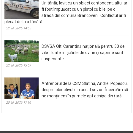
Un tânăr, lovit cu un obiect contondent, altul ar
fi fost împușcat cu un pistol cu bile, pe o
stradă din comuna Brâncoveni. Conflictul ar fi
plecat de la o tânără
22 iul. 2026 14:55
DSVSA Olt: Carantină națională pentru 30 de
zile. Toate mișcările de ovine și caprine sunt
suspendate
22 iul. 2026 13:57
Antrenorul de la CSM Slatina, Andrei Popescu,
despre obiectivul din acest sezon: Încercăm să
ne menținem în primele opt echipe din țară
20 iul. 2026 17:16