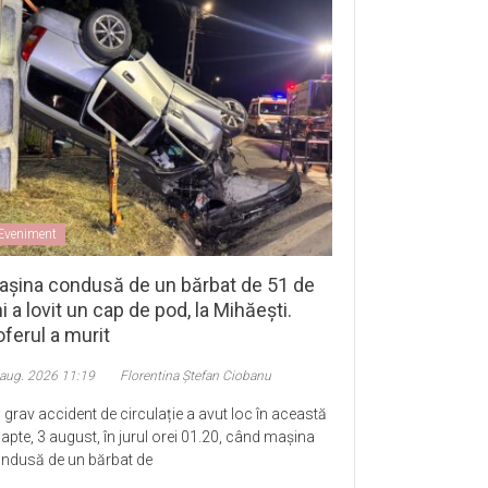
Eveniment
așina condusă de un bărbat de 51 de
i a lovit un cap de pod, la Mihăești.
ferul a murit
 aug. 2026 11:19
Florentina Ștefan Ciobanu
 grav accident de circulație a avut loc în această
apte, 3 august, în jurul orei 01.20, când mașina
ndusă de un bărbat de