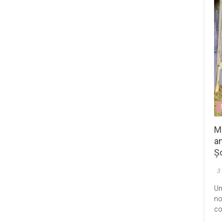
M
an
Șo
3
Un
no
co