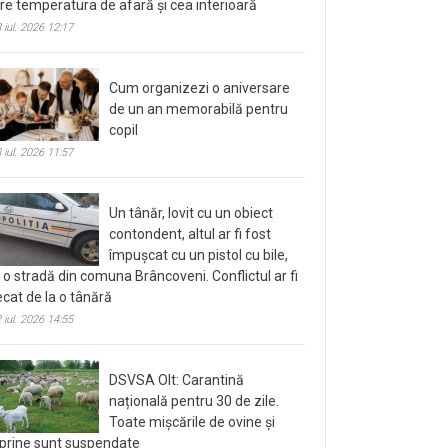
tre temperatura de afară și cea interioară
 iul. 2026 12:17
Cum organizezi o aniversare
de un an memorabilă pentru
copil
 iul. 2026 11:57
Un tânăr, lovit cu un obiect
contondent, altul ar fi fost
împușcat cu un pistol cu bile,
 o stradă din comuna Brâncoveni. Conflictul ar fi
ecat de la o tânără
 iul. 2026 14:55
DSVSA Olt: Carantină
națională pentru 30 de zile.
Toate mișcările de ovine și
prine sunt suspendate