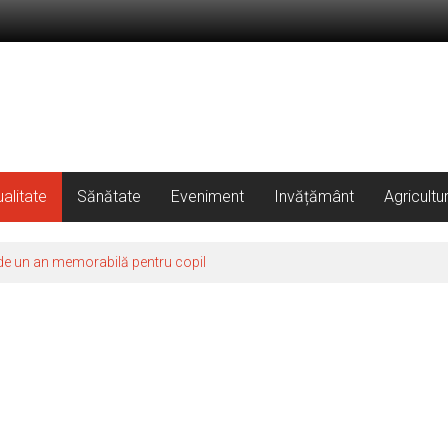
alitate
Sănătate
Eveniment
Invățământ
Agricultu
de un an memorabilă pentru copil