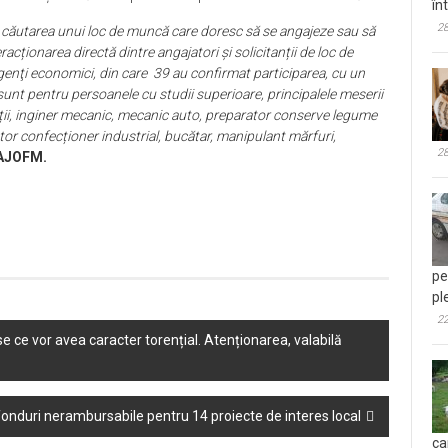
în
28
n căutarea unui loc de muncă care doresc să se angajeze sau să
cționarea directă dintre angajatori și solicitanții de loc de
genţi economici, din care 39 au confirmat participarea, cu un
unt pentru persoanele cu studii superioare, principalele meserii
talații, inginer mecanic, mecanic auto, preparator conserve legume
ator confecționer industrial, bucătar, manipulant mărfuri,
28
 AJOFM.
pe
pl
22
e ce vor avea caracter torențial. Atenționarea, valabilă
 fonduri nerambursabile pentru 14 proiecte de interes local
ca