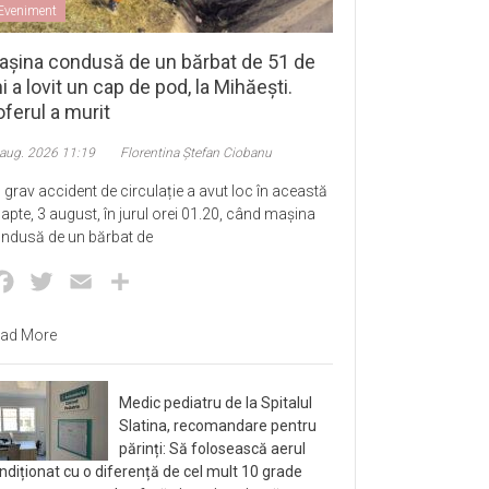
Eveniment
așina condusă de un bărbat de 51 de
i a lovit un cap de pod, la Mihăești.
ferul a murit
 aug. 2026 11:19
Florentina Ștefan Ciobanu
 grav accident de circulație a avut loc în această
apte, 3 august, în jurul orei 01.20, când mașina
ndusă de un bărbat de
Facebook
Twitter
Email
Partajează
ad More
Medic pediatru de la Spitalul
Slatina, recomandare pentru
părinți: Să folosească aerul
ndiționat cu o diferență de cel mult 10 grade