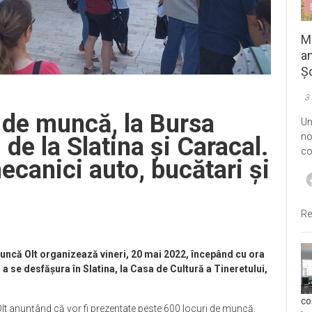
M
an
Șo
3
 de muncă, la Bursa
Un
no
de la Slatina și Caracal.
co
ecanici auto, bucătari și
Re
ncă Olt organizează vineri, 20 mai 2022, începând cu ora
 se desfășura în Slatina, la Casa de Cultură a Tineretului,
co
Olt anunțând că vor fi prezentate peste 600 locuri de muncă.