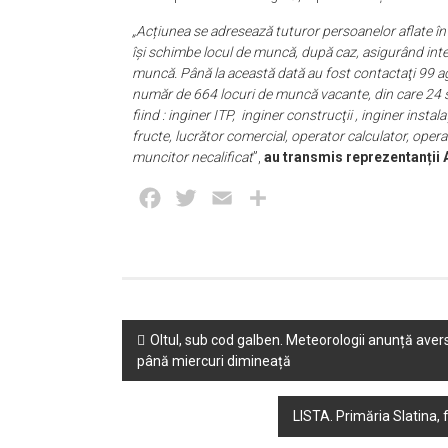
„Acțiunea se adresează tuturor persoanelor aflate î
își schimbe locul de muncă, după caz, asigurând intera
muncă. Până la această dată au fost contactaţi 99 a
număr de 664 locuri de muncă vacante, din care 24 s
fiind : inginer ITP, inginer construcţii , inginer ins
fructe, lucrător comercial, operator calculator, oper
muncitor necalificat
”,
au transmis reprezentanții
Facebook
Twitter
Email
Partajează
Post
Oltul, sub cod galben. Meteorologii anunță avers
până miercuri dimineață
navigation
LISTA. Primăria Slatina,