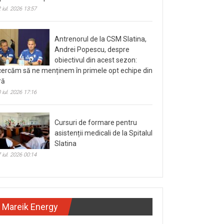
 iul. 2026 13:57
Antrenorul de la CSM Slatina,
Andrei Popescu, despre
obiectivul din acest sezon:
cercăm să ne menținem în primele opt echipe din
ră
 iul. 2026 17:16
Cursuri de formare pentru
asistenții medicali de la Spitalul
Slatina
 iul. 2026 00:14
Mareik Energy