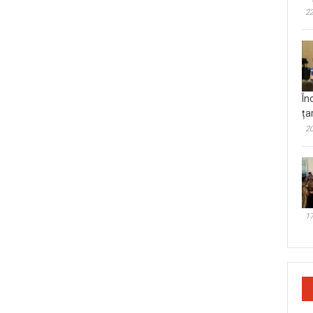
22
În
ța
20
17