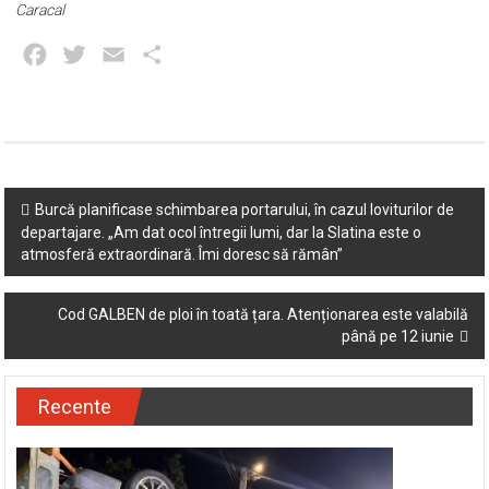
Caracal
Facebook
Twitter
Email
Partajează
Post
Burcă planificase schimbarea portarului, în cazul loviturilor de
departajare. „Am dat ocol întregii lumi, dar la Slatina este o
navigation
atmosferă extraordinară. Îmi doresc să rămân”
Cod GALBEN de ploi în toată țara. Atenționarea este valabilă
până pe 12 iunie
Recente