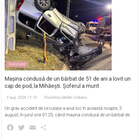
Eveniment
Mașina condusă de un bărbat de 51 de ani a lovit un
cap de pod, la Mihăești. Șoferul a murit
3 aug. 2026 11:19
Florentina Ștefan Ciobanu
Un grav accident de circulație a avut loc în această noapte, 3
august, în jurul orei 01.20, când mașina condusă de un bărbat de
Facebook
Twitter
Email
Partajează