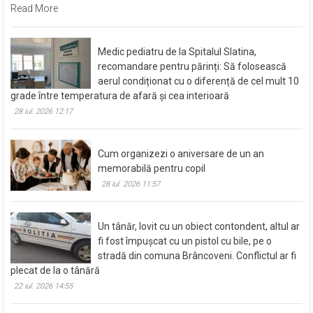
Read More
Medic pediatru de la Spitalul Slatina,
recomandare pentru părinți: Să folosească
aerul condiționat cu o diferență de cel mult 10
grade între temperatura de afară și cea interioară
28 iul. 2026 12:17
Cum organizezi o aniversare de un an
memorabilă pentru copil
28 iul. 2026 11:57
Un tânăr, lovit cu un obiect contondent, altul ar
fi fost împușcat cu un pistol cu bile, pe o
stradă din comuna Brâncoveni. Conflictul ar fi
plecat de la o tânără
22 iul. 2026 14:55