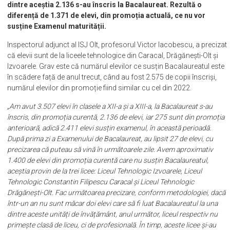
dintre aceștia 2.136 s-au înscris la Bacalaureat. Rezultă o
diferență de 1.371 de elevi, din promoția actuală, ce nu vor
susține Examenul maturității.
Inspectorul adjunct al ISJ Olt, profesorul Victor Iacobescu, a precizat
că elevii sunt de la liceele tehnologice din Caracal, Drăgănești-Olt și
Izvoarele. Grav este că numărul elevilor ce susțin Bacalaureatul este
în scădere față de anul trecut, când au fost 2.575 de copii înscriși,
numărul elevilor din promoție fiind similar cu cel din 2022.
„Am avut 3.507 elevi în clasele a XII-a și a XIII-a, la Bacalaureat s-au
înscris, din promoția curentă, 2.136 de elevi, iar 275 sunt din promoția
anterioară, adică 2.411 elevi susțin examenul, în această perioadă.
După prima zi a Examenului de Bacalaureat, au lipsit 27 de elevi, cu
precizarea că puteau să vină în următoarele zile. Avem aproximativ
1.400 de elevi din promoția curentă care nu susțin Bacalaureatul,
aceștia provin de la trei licee: Liceul Tehnologic Izvoarele, Liceul
Tehnologic Constantin Filipescu Caracal și Liceul Tehnologic
Drăgănești-Olt. Fac următoarea precizare, conform metodologiei, dacă
într-un an nu sunt măcar doi elevi care să fi luat Bacalaureatul la una
dintre aceste unități de învățământ, anul următor, liceul respectiv nu
primește clasă de liceu, ci de profesională. În timp, aceste licee și-au