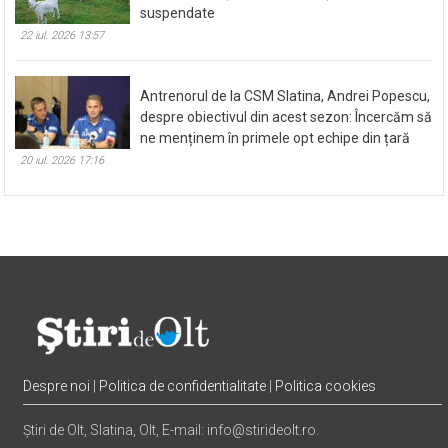
suspendate
22 iul. 2026 13:57
Antrenorul de la CSM Slatina, Andrei Popescu,
despre obiectivul din acest sezon: Încercăm să
ne menținem în primele opt echipe din țară
20 iul. 2026 17:16
Despre noi
|
Politica de confidentialitate
|
Politica cookies
Știri de Olt, Slatina, Olt, E-mail: info@stirideolt.ro.