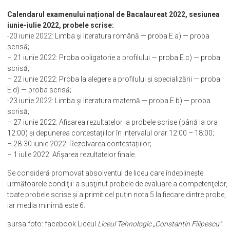
Calendarul examenului național de Bacalaureat 2022, sesiunea
iunie-iulie 2022, probele scrise:
-20 iunie 2022: Limba și literatura română — proba E.a) — proba
scrisă;
– 21 iunie 2022: Proba obligatorie a profilului — proba E.c) — proba
scrisă;
– 22 iunie 2022: Proba la alegere a profilului și specializării — proba
E.d) — proba scrisă;
-23 iunie 2022: Limba și literatura maternă — proba E.b) — proba
scrisă;
– 27 iunie 2022: Afișarea rezultatelor la probele scrise (până la ora
12:00) și depunerea contestațiilor în intervalul orar 12:00 – 18:00;
– 28-30 iunie 2022: Rezolvarea contestațiilor;
– 1 iulie 2022: Afișarea rezultatelor finale.
Se consideră promovat absolventul de liceu care îndeplinește
următoarele condiţii: a susţinut probele de evaluare a competenţelor,
toate probele scrise și a primit cel puțin nota 5 la fiecare dintre probe,
iar media minimă este 6.
sursa foto: facebook Liceul
Liceul Tehnologic „Constantin Filipescu”