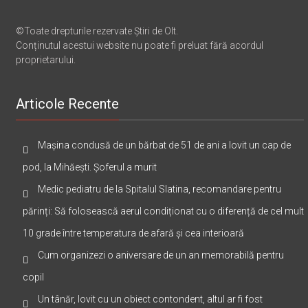
©Toate drepturile rezervate Știri de Olt.
Conținutul acestui website nu poate fi preluat fără acordul
proprietarului.
Articole Recente
Mașina condusă de un bărbat de 51 de ani a lovit un cap de
pod, la Mihăești. Șoferul a murit
Medic pediatru de la Spitalul Slatina, recomandare pentru
părinți: Să folosească aerul condiționat cu o diferență de cel mult
10 grade între temperatura de afară și cea interioară
Cum organizezi o aniversare de un an memorabilă pentru
copil
Un tânăr, lovit cu un obiect contondent, altul ar fi fost