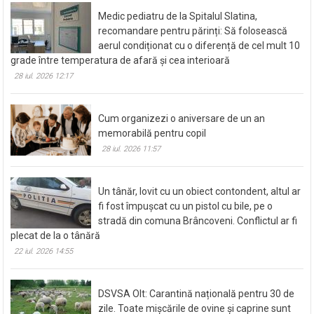
Medic pediatru de la Spitalul Slatina,
recomandare pentru părinți: Să folosească
aerul condiționat cu o diferență de cel mult 10
grade între temperatura de afară și cea interioară
28 iul. 2026 12:17
Cum organizezi o aniversare de un an
memorabilă pentru copil
28 iul. 2026 11:57
Un tânăr, lovit cu un obiect contondent, altul ar
fi fost împușcat cu un pistol cu bile, pe o
stradă din comuna Brâncoveni. Conflictul ar fi
plecat de la o tânără
22 iul. 2026 14:55
DSVSA Olt: Carantină națională pentru 30 de
zile. Toate mișcările de ovine și caprine sunt