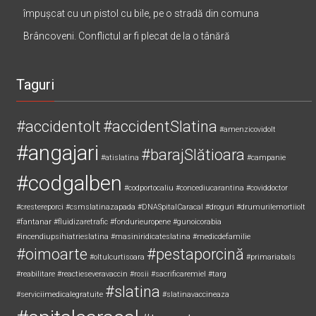
împușcat cu un pistol cu bile, pe o stradă din comuna
Brâncoveni. Conflictul ar fi plecat de la o tânără
Taguri
#accidentolt
#accidentSlatina
#amenzicovidolt
#angajari
#barajSlătioara
#atislatina
#campanie
#codgalben
#codportocaliu
#concediucarantina
#coviddoctor
#crestereporci
#csmslatinazapada
#DNASpitalCaracal
#droguri
#drumurilemortiiolt
#fantanar
#fluidizaretrafic
#fondurieuropene
#gunoicorabia
#incendiupsihiatrieslatina
#masiniridicateslatina
#medicdefamilie
#oimoarte
#pestaporcină
#oltulcurtisoara
#primariabals
#reabilitare
#reactieseveravaccin
#rosii
#sacrificaremiel #targ
#slatina
#serviciimedicalegratuite
#slatinavaccineaza