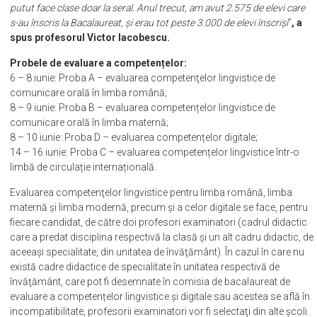
putut face clase doar la seral. Anul trecut, am avut 2.575 de elevi care
s-au înscris la Bacalaureat, și erau tot peste 3.000 de elevi înscriși
”
, a
spus profesorul Victor Iacobescu.
Probele de evaluare a competențelor:
6 – 8 iunie: Proba A – evaluarea competenţelor lingvistice de
comunicare orală în limba română;
8 – 9 iunie: Proba B – evaluarea competențelor lingvistice de
comunicare orală în limba maternă;
8 – 10 iunie: Proba D – evaluarea competențelor digitale;
14 – 16 iunie: Proba C – evaluarea competențelor lingvistice într-o
limbă de circulație internațională.
Evaluarea competenţelor lingvistice pentru limba română, limba
maternă şi limba modernă, precum şi a celor digitale se face, pentru
fiecare candidat, de către doi profesori examinatori (cadrul didactic
care a predat disciplina respectivă la clasă și un alt cadru didactic, de
aceeaşi specialitate, din unitatea de învăţământ). În cazul în care nu
există cadre didactice de specialitate în unitatea respectivă de
învăţământ, care pot fi desemnate în comisia de bacalaureat de
evaluare a competențelor lingvistice și digitale sau acestea se află în
incompatibilitate, profesorii examinatori vor fi selectaţi din alte școli.