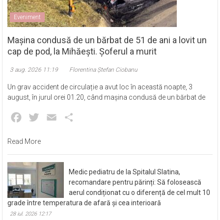
Eveniment
Mașina condusă de un bărbat de 51 de ani a lovit un
cap de pod, la Mihăești. Șoferul a murit
3 aug. 2026 11:19
Florentina Ștefan Ciobanu
Un grav accident de circulație a avut loc în această noapte, 3
august, în jurul orei 01.20, când mașina condusă de un bărbat de
Facebook
Twitter
Email
Partajează
Read More
Medic pediatru de la Spitalul Slatina,
recomandare pentru părinți: Să folosească
aerul condiționat cu o diferență de cel mult 10
grade între temperatura de afară și cea interioară
28 iul. 2026 12:17