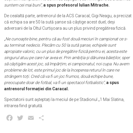
suntem cei mai buni”
,
a spus profesorul Iulian Mitrache.
De cealaltă parte, antrenorul de la ACS Caracal, Gigi Neagu, a precizat
că echipa sa are 50 la sută șanse să câștige acest duel, deși
adversarii de la Oltul Curtișoara au un plus privind pregătirea fizică.
„Ne cunoaște bine, pentru că au fost două meciuri în campionat ce s-
au terminat nedecis. Plecăm cu 50 la sută șanse, echipele sunt
apropiate valoric, cu un plus de pregătire fizică pentru ei, acesta este
singurul atuu pe care l-ar avea ei. Prin ambiția și dăruirea băieților, sper
să câștigăm acest joc, să împărțim, ei campionatul, noi cupa. Nu avem
probleme de lot, este primul joc de la începerea returul în care ne
strângem toți. Cred că va fi un joc frumos, două echipe bune,
preocupate doar de fotbal, va fi un spectacol fotbalistic”,
a spus
antrenorul formației din Caracal.
Spectatorii sunt așteptați la meciul de pe Stadionul „1 Mai Slatina,
intrarea fiind gratuită.
Facebook
Twitter
Email
Partajează