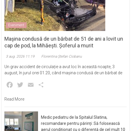
Eveniment
Mașina condusă de un bărbat de 51 de ani a lovit un
cap de pod, la Mihăești. Șoferul a murit
3 aug. 2026 11:19
Florentina Ștefan Ciobanu
Un grav accident de circulație a avut loc în această noapte, 3
august, în jurul orei 01.20, când mașina condusă de un bărbat de
Facebook
Twitter
Email
Partajează
Read More
Medic pediatru de la Spitalul Slatina,
recomandare pentru părinți: Să folosească
aerul condiționat cu o diferență de cel mult 10