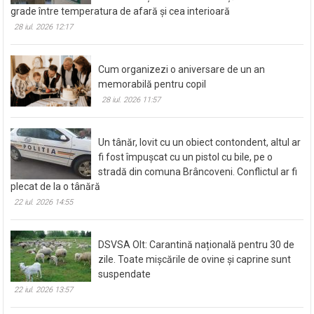
grade între temperatura de afară și cea interioară
28 iul. 2026 12:17
Cum organizezi o aniversare de un an
memorabilă pentru copil
28 iul. 2026 11:57
Un tânăr, lovit cu un obiect contondent, altul ar
fi fost împușcat cu un pistol cu bile, pe o
stradă din comuna Brâncoveni. Conflictul ar fi
plecat de la o tânără
22 iul. 2026 14:55
DSVSA Olt: Carantină națională pentru 30 de
zile. Toate mișcările de ovine și caprine sunt
suspendate
22 iul. 2026 13:57