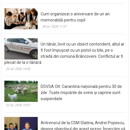
Cum organizezi o aniversare de un an
memorabilă pentru copil
28 iul. 2026 11:57
Un tânăr, lovit cu un obiect contondent, altul ar
fi fost împușcat cu un pistol cu bile, pe o
stradă din comuna Brâncoveni. Conflictul ar fi
plecat de la o tânără
22 iul. 2026 14:55
DSVSA Olt: Carantină națională pentru 30 de
zile. Toate mișcările de ovine și caprine sunt
suspendate
22 iul. 2026 13:57
Antrenorul de la CSM Slatina, Andrei Popescu,
despre obiectivul din acest sezon: Încercăm să