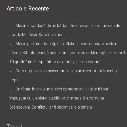
Articole Recente
Mașina condusă de un bărbat de 51 de ani a lovit un cap de
pod, la Mihăești. Șoferul a murit
Medic pediatru de la Spitalul Slatina, recomandare pentru
părinți: Să folosească aerul condiționat cu o diferență de cel mult
10 grade între temperatura de afară și cea interioară
Cum organizezi o aniversare de un an memorabilă pentru
copil
Un tânăr, lovit cu un obiect contondent, altul ar fi fost
împușcat cu un pistol cu bile, pe o stradă din comuna
Brâncoveni. Conflictul ar fi plecat de la o tânără
Taguri