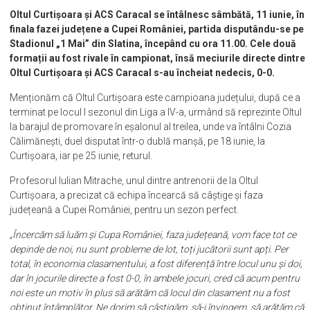
Oltul Curtișoara și ACS Caracal se întâlnesc sâmbătă, 11 iunie, în
finala fazei județene a Cupei României, partida disputându-se pe
Stadionul „1 Mai” din Slatina, începând cu ora 11.00. Cele două
formații au fost rivale în campionat, însă meciurile directe dintre
Oltul Curtișoara și ACS Caracal s-au încheiat nedecis, 0-0.
Menționăm că Oltul Curtișoara este campioana județului, după ce a
terminat pe locul I sezonul din Liga a IV-a, urmând să reprezinte Oltul
la barajul de promovare în eșalonul al treilea, unde va întâlni Cozia
Călimănești, duel disputat într-o dublă manșă, pe 18 iunie, la
Curtișoara, iar pe 25 iunie, returul.
Profesorul Iulian Mitrache, unul dintre antrenorii de la Oltul
Curtișoara, a precizat că echipa încearcă să câștige și faza
județeană a Cupei României, pentru un sezon perfect.
„Încercăm să luăm și Cupa României, faza județeană, vom face tot ce
depinde de noi, nu sunt probleme de lot, toți jucătorii sunt apți. Per
total, în economia clasamentului, a fost diferență între locul unu și doi,
dar în jocurile directe a fost 0-0, în ambele jocuri, cred că acum pentru
noi este un motiv în plus să arătăm că locul din clasament nu a fost
obținut întâmplător. Ne dorim să câștigăm, să-i învingem, să arătăm că