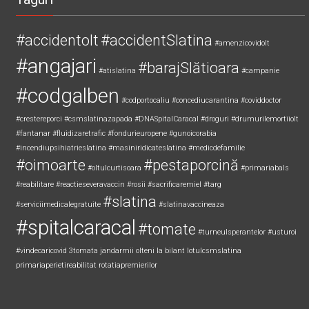
#accidentolt
#accidentSlatina
#amenzicovidolt
#angajari
#barajSlătioara
#atislatina
#campanie
#codgalben
#codportocaliu
#concediucarantina
#coviddoctor
#crestereporci
#csmslatinazapada
#DNASpitalCaracal
#droguri
#drumurilemortiiolt
#fantanar
#fluidizaretrafic
#fondurieuropene
#gunoicorabia
#incendiupsihiatrieslatina
#masiniridicateslatina
#medicdefamilie
#oimoarte
#pestaporcină
#oltulcurtisoara
#primariabals
#reabilitare
#reactieseveravaccin
#rosii
#sacrificaremiel #targ
#slatina
#serviciimedicalegratuite
#slatinavaccineaza
#spitalcaracal
#tomate
#turneulsperantelor
#usturoi
#vindecaricovid
3tomata
jandarmii olteni
la bilant
lotulcsmslatina
primariaperietireabilitat
rotatiapremierilor