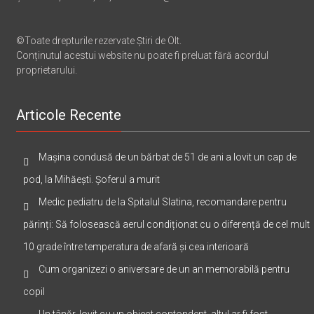
©Toate drepturile rezervate Știri de Olt.
Conținutul acestui website nu poate fi preluat fără acordul
proprietarului.
Articole Recente
Mașina condusă de un bărbat de 51 de ani a lovit un cap de
pod, la Mihăești. Șoferul a murit
Medic pediatru de la Spitalul Slatina, recomandare pentru
părinți: Să folosească aerul condiționat cu o diferență de cel mult
10 grade între temperatura de afară și cea interioară
Cum organizezi o aniversare de un an memorabilă pentru
copil
Un tânăr, lovit cu un obiect contondent, altul ar fi fost