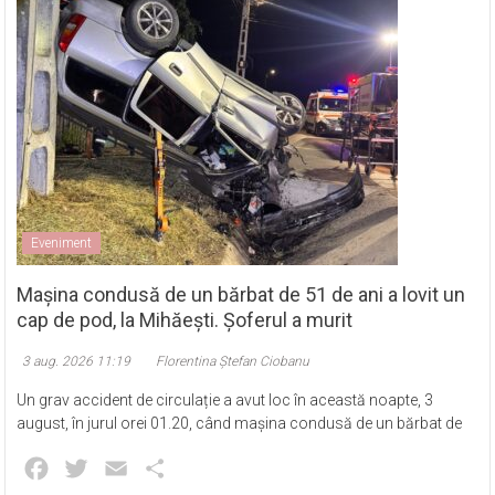
Eveniment
Mașina condusă de un bărbat de 51 de ani a lovit un
cap de pod, la Mihăești. Șoferul a murit
3 aug. 2026 11:19
Florentina Ștefan Ciobanu
Un grav accident de circulație a avut loc în această noapte, 3
august, în jurul orei 01.20, când mașina condusă de un bărbat de
Facebook
Twitter
Email
Partajează