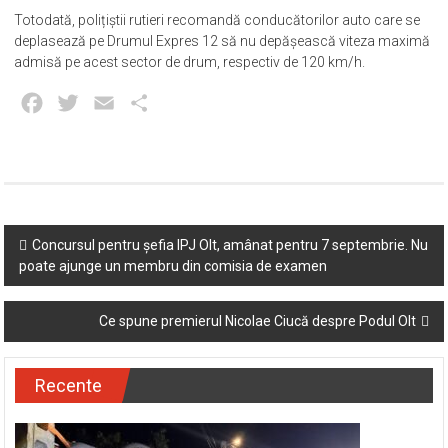
Totodată, polițiștii rutieri recomandă conducătorilor auto care se
deplasează pe Drumul Expres 12 să nu depășească viteza maximă
admisă pe acest sector de drum, respectiv de 120 km/h.
Facebook
Twitter
Email
Partajează
Post
Concursul pentru șefia IPJ Olt, amânat pentru 7 septembrie. Nu
poate ajunge un membru din comisia de examen
navigation
Ce spune premierul Nicolae Ciucă despre Podul Olt
Recente