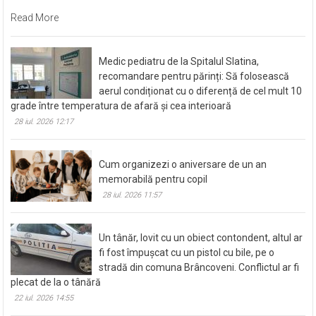
Read More
Medic pediatru de la Spitalul Slatina,
recomandare pentru părinți: Să folosească
aerul condiționat cu o diferență de cel mult 10
grade între temperatura de afară și cea interioară
28 iul. 2026 12:17
Cum organizezi o aniversare de un an
memorabilă pentru copil
28 iul. 2026 11:57
Un tânăr, lovit cu un obiect contondent, altul ar
fi fost împușcat cu un pistol cu bile, pe o
stradă din comuna Brâncoveni. Conflictul ar fi
plecat de la o tânără
22 iul. 2026 14:55