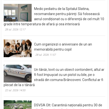
Medic pediatru de la Spitalul Slatina,
recomandare pentru părinți: Să folosească
aerul condiționat cu o diferență de cel mult 10
grade între temperatura de afară și cea interioară
28 iul. 2026 12:17
Cum organizezi o aniversare de un an
memorabilă pentru copil
28 iul. 2026 11:57
Un tânăr, lovit cu un obiect contondent, altul ar
fi fost împușcat cu un pistol cu bile, pe o
stradă din comuna Brâncoveni. Conflictul ar fi
plecat de la o tânără
22 iul. 2026 14:55
DSVSA Olt: Carantină națională pentru 30 de