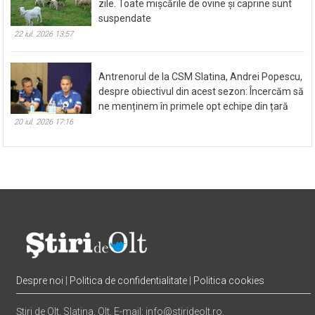
zile. Toate mișcările de ovine și caprine sunt
suspendate
22 iul. 2026 13:57
Antrenorul de la CSM Slatina, Andrei Popescu,
despre obiectivul din acest sezon: Încercăm să
ne menținem în primele opt echipe din țară
20 iul. 2026 17:16
Despre noi
|
Politica de confidentialitate
|
Politica cookies
Știri de Olt, Slatina, Olt, E-mail: info@stirideolt.ro.