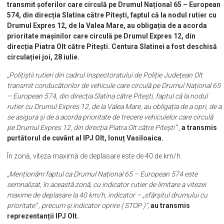
transmit șoferilor care circulă pe Drumul Național 65 – European
574, din direcția Slatina către Pitești, faptul că la nodul rutier cu
Drumul Expres 12, de la Valea Mare, au obligația de a acorda
prioritate mașinilor care circulă pe Drumul Expres 12, din
direcția Piatra Olt către Pitești. Centura Slatinei a fost deschisă
circulației joi, 28 iulie.
„Polițiștii rutieri din cadrul Inspectoratului de Poliție Județean Olt
transmit conducătorilor de vehicule care circulă pe Drumul Național 65
– European 574, din direcția Slatina către Pitești, faptul că la nodul
rutier cu Drumul Expres 12, de la Valea Mare, au obligația de a opri, de a
se asigura și de a acorda prioritate de trecere vehiculelor care circulă
pe Drumul Expres 12, din direcția Piatra Olt către Pitești
”,
a transmis
purtătorul de cuvânt al IPJ Olt, Ionuț Vasiloaica.
În zonă, viteza maximă de deplasare este de 40 de km/h.
„Menționăm faptul ca Drumul Național 65 – European 574 este
semnalizat, în această zonă, cu indicator rutier de limitare a vitezei
maxime de deplasare la 40 km/h, indicator – „sfârșitul drumului cu
prioritate” , precum și indicator oprire ( STOP )”,
au transmis
reprezentanții IPJ Olt.