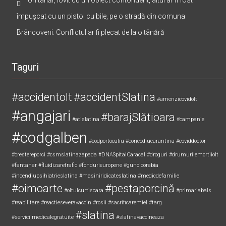
împușcat cu un pistol cu bile, pe o stradă din comuna
Brâncoveni. Conflictul ar fi plecat de la o tânără
Taguri
#accidentolt
#accidentSlatina
#amenzicovidolt
#angajari
#barajSlătioara
#atislatina
#campanie
#codgalben
#codportocaliu
#concediucarantina
#coviddoctor
#crestereporci
#csmslatinazapada
#DNASpitalCaracal
#droguri
#drumurilemortiiolt
#fantanar
#fluidizaretrafic
#fondurieuropene
#gunoicorabia
#incendiupsihiatrieslatina
#masiniridicateslatina
#medicdefamilie
#oimoarte
#pestaporcină
#oltulcurtisoara
#primariabals
#reabilitare
#reactieseveravaccin
#rosii
#sacrificaremiel #targ
#slatina
#serviciimedicalegratuite
#slatinavaccineaza