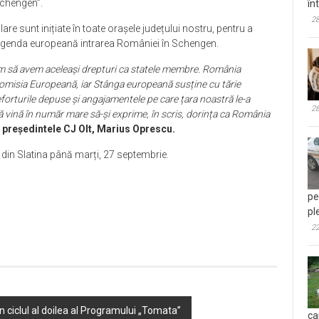
Schengen”.
în
28
are sunt inițiate în toate orașele județului nostru, pentru a
genda europeană intrarea României în Schengen.
ăm să avem aceleași drepturi ca statele membre. România
Comisia Europeană, iar Stânga europeană susține cu tărie
forturile depuse și angajamentele pe care țara noastră le-a
28
să vină în număr mare să-și exprime, în scris, dorința ca România
 președintele CJ Olt, Marius Oprescu.
 din Slatina până marți, 27 septembrie.
pe
pl
22
în ciclul al doilea al Programului „Tomata”
ca