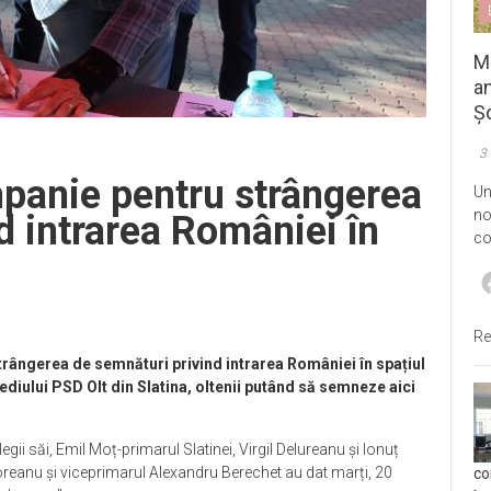
M
an
Șo
3
mpanie pentru strângerea
Un
no
d intrarea României în
co
Re
rângerea de semnături privind intrarea României în spațiul
sediului PSD Olt din Slatina, oltenii putând să semneze aici
gii săi, Emil Moț-primarul Slatinei, Virgil Delureanu și Ionuț
oreanu și viceprimarul Alexandru Berechet au dat marți, 20
co