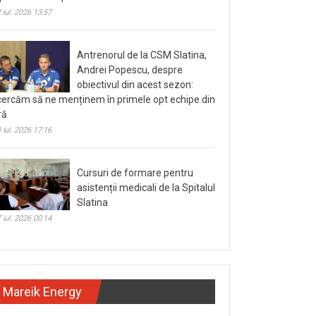
 iul. 2026 13:57
Antrenorul de la CSM Slatina,
Andrei Popescu, despre
obiectivul din acest sezon:
cercăm să ne menținem în primele opt echipe din
ră
 iul. 2026 17:16
Cursuri de formare pentru
asistenții medicali de la Spitalul
Slatina
 iul. 2026 00:14
Mareik Energy