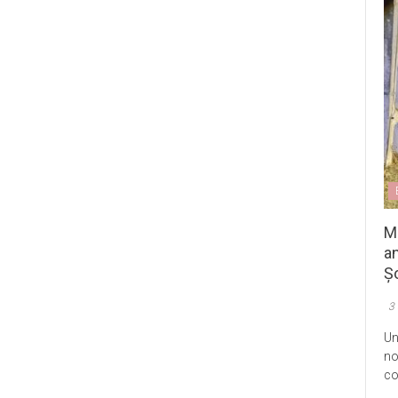
M
an
Șo
3
Un
no
co