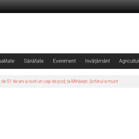
alitate
Sănătate
Eveniment
Invățământ
Agricultu
 51 de ani a lovit un cap de pod, la Mihăești. Șoferul a murit