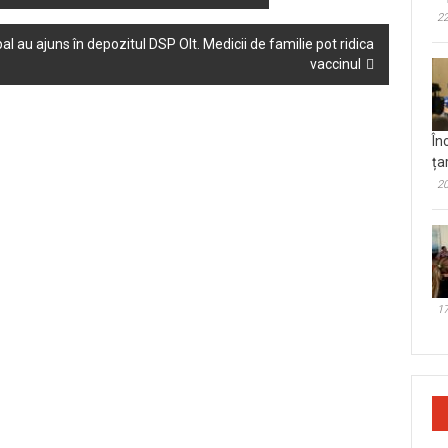
22
l au ajuns în depozitul DSP Olt. Medicii de familie pot ridica
vaccinul
În
ța
20
17