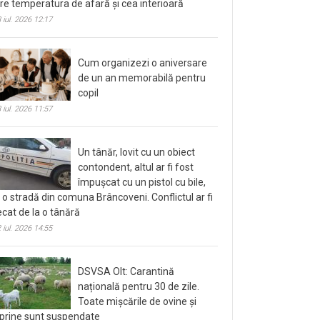
tre temperatura de afară și cea interioară
 iul. 2026 12:17
Cum organizezi o aniversare
de un an memorabilă pentru
copil
 iul. 2026 11:57
Un tânăr, lovit cu un obiect
contondent, altul ar fi fost
împușcat cu un pistol cu bile,
 o stradă din comuna Brâncoveni. Conflictul ar fi
ecat de la o tânără
 iul. 2026 14:55
DSVSA Olt: Carantină
națională pentru 30 de zile.
Toate mișcările de ovine și
prine sunt suspendate