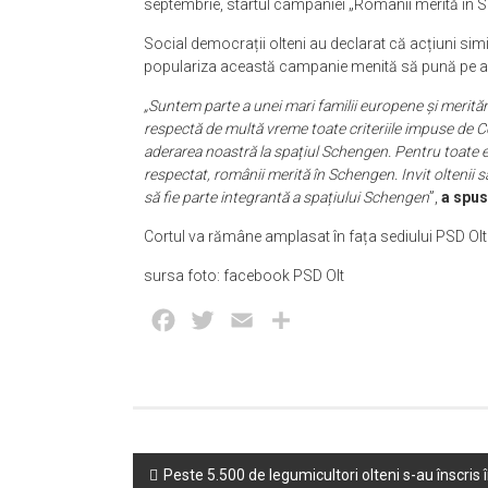
septembrie, startul campaniei „Românii merită în 
Social democrații olteni au declarat că acțiuni simil
populariza această campanie menită să pună pe a
„Suntem parte a unei mari familii europene și merit
respectă de multă vreme toate criteriile impuse de 
aderarea noastră la spațiul Schengen. Pentru toate e
respectat, românii merită în Schengen. Invit oltenii 
să fie parte integrantă a spațiului Schengen
”,
a spus
Cortul va rămâne amplasat în fața sediului PSD Olt
sursa foto: facebook PSD Olt
Facebook
Twitter
Email
Partajează
Post
Peste 5.500 de legumicultori olteni s-au înscris 