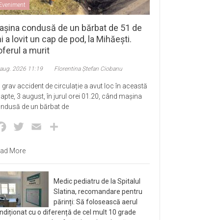
Eveniment
așina condusă de un bărbat de 51 de
i a lovit un cap de pod, la Mihăești.
ferul a murit
 aug. 2026 11:19
Florentina Ștefan Ciobanu
 grav accident de circulație a avut loc în această
apte, 3 august, în jurul orei 01.20, când mașina
ndusă de un bărbat de
Facebook
Twitter
Email
Partajează
ad More
Medic pediatru de la Spitalul
Slatina, recomandare pentru
părinți: Să folosească aerul
ndiționat cu o diferență de cel mult 10 grade