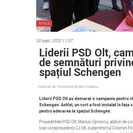
Politică
20 sept. 2022 11:57
Liderii PSD Olt, ca
de semnături privin
spațiul Schengen
Publicat de: Florentina Ștefan Ciobanu
Liderii PSD Olt au demarat o campanie pentru st
Schengen. Astfel, un cort a fost instalat în fața 
pentru aderarea la spațiul Schengen.
Președintele PSD Olt, Marius Oprescu, alături de cole
Ivan-vicepreședinții CJ Olt, subprefectul Cosmin Fl