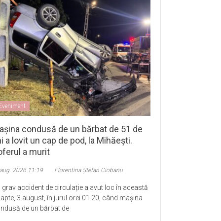
Eveniment
așina condusă de un bărbat de 51 de
i a lovit un cap de pod, la Mihăești.
ferul a murit
 aug. 2026 11:19
Florentina Ștefan Ciobanu
 grav accident de circulație a avut loc în această
apte, 3 august, în jurul orei 01.20, când mașina
ndusă de un bărbat de