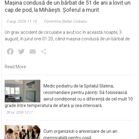
Mașina condusă de un bărbat de 51 de ani a lovit un
cap de pod, la Mihăești. Șoferul a murit
3 aug. 2026 11:19
Florentina Ștefan Ciobanu
Un grav accident de circulație a avut loc în această noapte, 3
august, în jurul orei 01.20, când mașina condusă de un bărbat de
Facebook
Twitter
Email
Partajează
Read More
Medic pediatru de la Spitalul Slatina,
recomandare pentru părinți: Să folosească
aerul condiționat cu o diferență de cel mult 10
grade între temperatura de afară și cea interioară
28 iul. 2026 12:17
Cum organizezi o aniversare de un an
memorabilă pentru copil