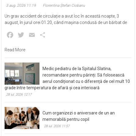
3 aug. 2026 11:19
Florentina Ștefan Ciobanu
Un grav accident de circulație a avut loc în această noapte, 3
august, în jurul orei 01.20, când mașina condusă de un bărbat de
Facebook
Twitter
Email
Partajează
Read More
Medic pediatru de la Spitalul Slatina,
recomandare pentru părinți: Să folosească
aerul condiționat cu o diferență de cel mult 10
grade între temperatura de afară și cea interioară
28 iul. 2026 12:17
Cum organizezi o aniversare de un an
memorabilă pentru copil
28 iul. 2026 11:57