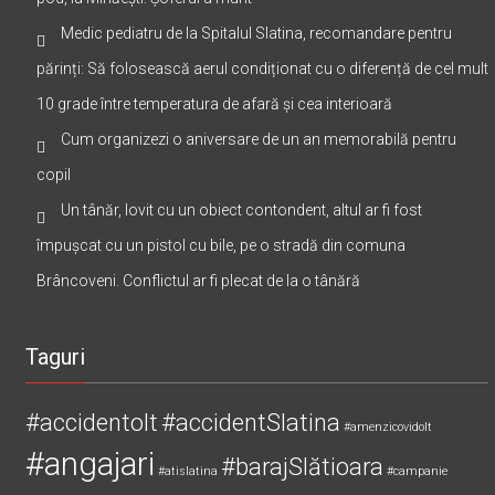
Medic pediatru de la Spitalul Slatina, recomandare pentru
părinți: Să folosească aerul condiționat cu o diferență de cel mult
10 grade între temperatura de afară și cea interioară
Cum organizezi o aniversare de un an memorabilă pentru
copil
Un tânăr, lovit cu un obiect contondent, altul ar fi fost
împușcat cu un pistol cu bile, pe o stradă din comuna
Brâncoveni. Conflictul ar fi plecat de la o tânără
Taguri
#accidentolt
#accidentSlatina
#amenzicovidolt
#angajari
#barajSlătioara
#atislatina
#campanie