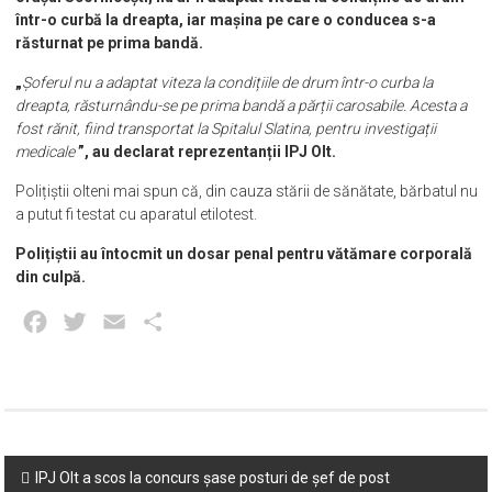
într-o curbă la dreapta, iar mașina pe care o conducea s-a
răsturnat pe prima bandă.
„
Șoferul nu a adaptat viteza la condițiile de drum într-o curba la
dreapta, răsturnându-se pe prima bandă a părții carosabile. Acesta a
fost rănit, fiind transportat la Spitalul Slatina, pentru investigații
medicale
”, au declarat reprezentanții IPJ Olt.
Polițiștii olteni mai spun că, din cauza stării de sănătate, bărbatul nu
a putut fi testat cu aparatul etilotest.
Polițiștii au întocmit un dosar penal pentru vătămare corporală
din culpă.
Facebook
Twitter
Email
Partajează
Post
IPJ Olt a scos la concurs șase posturi de șef de post