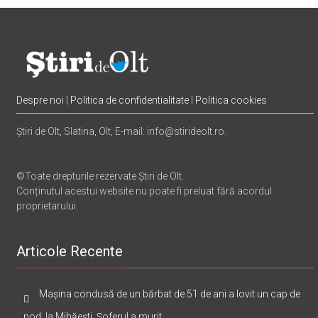
Despre noi
|
Politica de confidentialitate
|
Politica cookies
Știri de Olt, Slatina, Olt, E-mail: info@stirideolt.ro.
©Toate drepturile rezervate Știri de Olt.
Conținutul acestui website nu poate fi preluat fără acordul
proprietarului.
Articole Recente
Mașina condusă de un bărbat de 51 de ani a lovit un cap de
pod, la Mihăești. Șoferul a murit