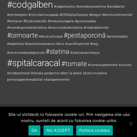
#codgalben
#codportocaliu
#concediucarantina
#coviddoctor
#crestereporci
#csmslatinazapada
#DNASpitalCaracal
#droguri
#drumurilemortiiolt
#fantanar
#fluidizaretrafic
#fondurieuropene
#gunoicorabia
#incendiupsihiatrieslatina
#masiniridicateslatina
#medicdefamilie
#oimoarte
#pestaporcină
#oltulcurtisoara
#primariabals
#reabilitare
#reactieseveravaccin
#rosii
#sacrificaremiel #targ
#slatina
#serviciimedicalegratuite
#slatinavaccineaza
#spitalcaracal
#tomate
#turneulsperantelor
#usturoi
#vindecaricovid
3tomata
jandarmii olteni
la bilant
lotulcsmslatina
primariaperietireabilitat
rotatiapremierilor
Copyright © 2026
Știri de Olt
. All rights reserved. Theme:
ColorNews
by
Site-ul stirideolt.ro foloseste cookie-uri. Prin navigarea site-ului
ThemeGrill. Powered by
WordPress
.
nostru, sunteti de acord cu folosirea cookie-urilor.
DA
NU ACCEPT
Politica cookies