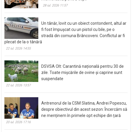
28 iul. 2026 11:57
Un tânăr, lovit cu un obiect contondent, altul ar
fi fost împușcat cu un pistol cu bile, pe o
stradă din comuna Brâncoveni. Conflictul ar fi
plecat de la o tânără
22 iul. 2026 14:55
DSVSA Olt: Carantină națională pentru 30 de
zile. Toate mișcările de ovine și caprine sunt
suspendate
22 iul. 2026 13:57
Antrenorul de la CSM Slatina, Andrei Popescu,
despre obiectivul din acest sezon: Încercăm să
ne menținem în primele opt echipe din țară
20 iul. 2026 17:16