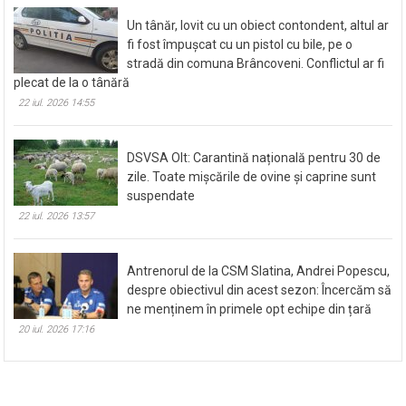
Un tânăr, lovit cu un obiect contondent, altul ar
fi fost împușcat cu un pistol cu bile, pe o
stradă din comuna Brâncoveni. Conflictul ar fi
plecat de la o tânără
22 iul. 2026 14:55
DSVSA Olt: Carantină națională pentru 30 de
zile. Toate mișcările de ovine și caprine sunt
suspendate
22 iul. 2026 13:57
Antrenorul de la CSM Slatina, Andrei Popescu,
despre obiectivul din acest sezon: Încercăm să
ne menținem în primele opt echipe din țară
20 iul. 2026 17:16