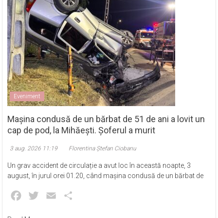
Eveniment
Mașina condusă de un bărbat de 51 de ani a lovit un
cap de pod, la Mihăești. Șoferul a murit
3 aug. 2026 11:19
Florentina Ștefan Ciobanu
Un grav accident de circulație a avut loc în această noapte, 3
august, în jurul orei 01.20, când mașina condusă de un bărbat de
Facebook
Twitter
Email
Partajează