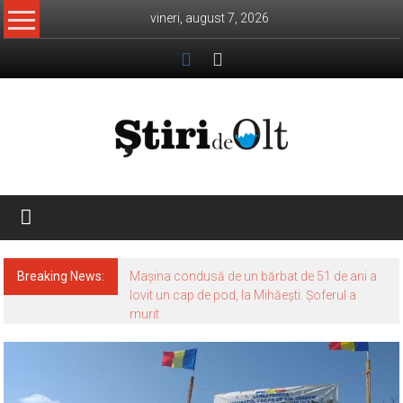
Skip
vineri, august 7, 2026
to
content
Știri
de
Olt
Breaking News:
Mașina condusă de un bărbat de 51 de ani a
lovit un cap de pod, la Mihăești. Șoferul a
murit