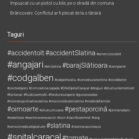
împușcat cu un pistol cu bile, pe o stradă din comuna
Brâncoveni. Conflictul ar fi plecat de la o tânără
Taguri
#accidentolt
#accidentSlatina
#amenzicovidolt
#angajari
#barajSlătioara
#atislatina
#campanie
#codgalben
#codportocaliu
#concediucarantina
#coviddoctor
#crestereporci
#csmslatinazapada
#DNASpitalCaracal
#droguri
#drumurilemortiiolt
#fantanar
#fluidizaretrafic
#fondurieuropene
#gunoicorabia
#incendiupsihiatrieslatina
#masiniridicateslatina
#medicdefamilie
#oimoarte
#pestaporcină
#oltulcurtisoara
#primariabals
#reabilitare
#reactieseveravaccin
#rosii
#sacrificaremiel #targ
#slatina
#serviciimedicalegratuite
#slatinavaccineaza
#spitalcaracal
#tomate