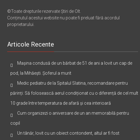
©Toate drepturile rezervate Știri de Olt.
Conținutul acestui website nu poate fi preluat fără acordul
proprietarului.
Articole Recente
Mașina condusă de un bărbat de 51 de ani a lovit un cap de
pod, la Mihăești. Șoferul a murit
Medic pediatru de la Spitalul Slatina, recomandare pentru
părinți: Să folosească aerul condiționat cu o diferență de cel mult
10 grade între temperatura de afară și cea interioară
Cum organizezi o aniversare de un an memorabilă pentru
copil
Un tânăr, lovit cu un obiect contondent, altul ar fi fost