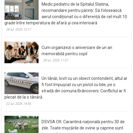
Medic pediatru de la Spitalul Slatina,
recomandare pentru părinți: Să folosească
aerul condiționat cu o diferență de cel mult 10
grade între temperatura de afară și cea interioară
28 iul. 2026 12:17
Cum organizezi o aniversare de un an
memorabilă pentru copil
28 iul. 2026 11:57
Un tânăr, lovit cu un obiect contondent, altul ar
fi fost împușcat cu un pistol cu bile, pe o
stradă din comuna Brâncoveni. Conflictul ar fi
plecat de la o tânără
22 iul. 2026 14:55
DSVSA Olt: Carantină națională pentru 30 de
zile. Toate mișcările de ovine și caprine sunt