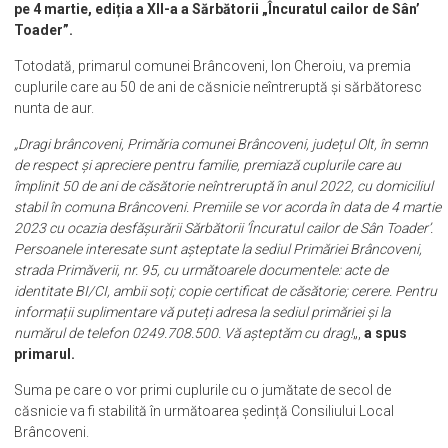
pe 4 martie, ediția a XII-a a Sărbătorii „Încuratul cailor de Sân’
Toader”.
Totodată, primarul comunei Brâncoveni, Ion Cheroiu, va premia
cuplurile care au 50 de ani de căsnicie neîntreruptă și sărbătoresc
nunta de aur.
„Dragi brâncoveni, Primăria comunei Brâncoveni, județul Olt, în semn
de respect și apreciere pentru familie, premiază cuplurile care au
împlinit 50 de ani de căsătorie neîntreruptă în anul 2022, cu domiciliul
stabil în comuna Brâncoveni. Premiile se vor acorda în data de 4 martie
2023 cu ocazia desfășurării Sărbătorii ‘Încuratul cailor de Sân Toader’.
Persoanele interesate sunt așteptate la sediul Primăriei Brâncoveni,
strada Primăverii, nr. 95, cu următoarele documentele: acte de
identitate BI/CI, ambii soți; copie certificat de căsătorie; cerere. Pentru
informații suplimentare vă puteți adresa la sediul primăriei și la
numărul de telefon 0249.708.500. Vă așteptăm cu drag!
„,
a spus
primarul.
Suma pe care o vor primi cuplurile cu o jumătate de secol de
căsnicie va fi stabilită în următoarea ședință Consiliului Local
Brâncoveni.