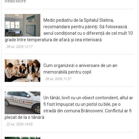
Read More
Medic pediatru de la Spitalul Slatina,
recomandare pentru părinți: Să folosească
aerul condiționat cu o diferență de cel mult 10
grade între temperatura de afară și cea interioară
28 iul. 2026 12:17
Cum organizezi o aniversare de un an
memorabilă pentru copil
28 iul. 2026 11:57
Un tânăr, lovit cu un obiect contondent, altul ar
fi fost împușcat cu un pistol cu bile, pe o
stradă din comuna Brâncoveni. Conflictul ar fi
plecat de la o tânără
22 iul. 2026 14:55