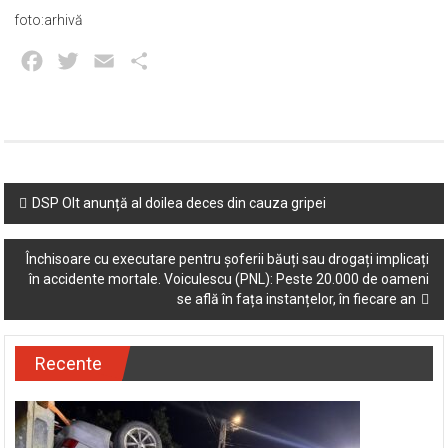
foto:arhivă
Facebook
Twitter
Email
Partajează
Post
DSP Olt anunță al doilea deces din cauza gripei
navigation
Închisoare cu executare pentru șoferii băuți sau drogați implicați
în accidente mortale. Voiculescu (PNL): Peste 20.000 de oameni
se află în fața instanțelor, în fiecare an
Recente