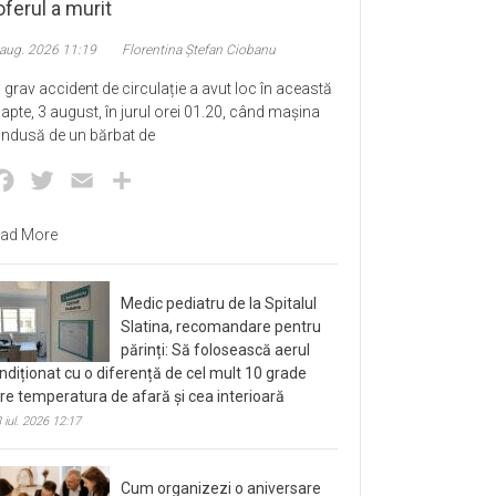
ferul a murit
 aug. 2026 11:19
Florentina Ștefan Ciobanu
 grav accident de circulație a avut loc în această
apte, 3 august, în jurul orei 01.20, când mașina
ndusă de un bărbat de
Facebook
Twitter
Email
Partajează
ad More
Medic pediatru de la Spitalul
Slatina, recomandare pentru
părinți: Să folosească aerul
ndiționat cu o diferență de cel mult 10 grade
tre temperatura de afară și cea interioară
 iul. 2026 12:17
Cum organizezi o aniversare