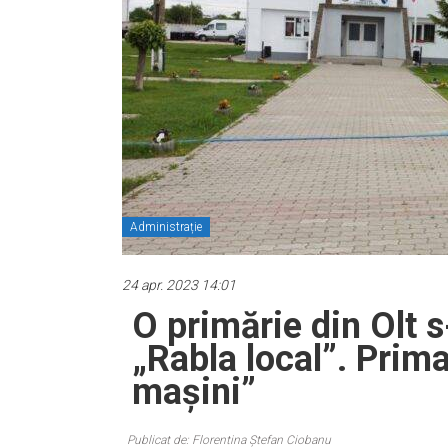
Administrație
24 apr. 2023 14:01
O primărie din Olt s
„Rabla local”. Prim
mașini”
Publicat de: Florentina Ștefan Ciobanu