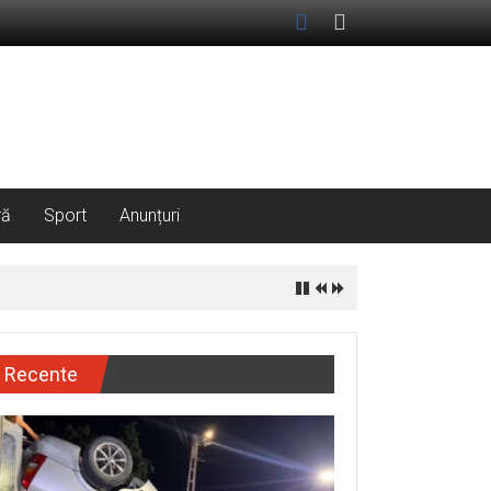
ră
Sport
Anunțuri
Recente