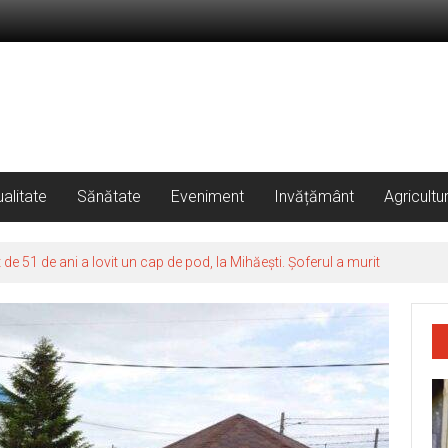
alitate
Sănătate
Eveniment
Invățământ
Agricultu
 51 de ani a lovit un cap de pod, la Mihăești. Șoferul a murit