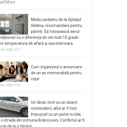
ad More
Medic pediatru de la Spitalul
Slatina, recomandare pentru
părinți: Să folosească aerul
ndiționat cu o diferență de cel mult 10 grade
tre temperatura de afară și cea interioară
 iul. 2026 12:17
Cum organizezi o aniversare
de un an memorabilă pentru
copil
 iul. 2026 11:57
Un tânăr, lovit cu un obiect
contondent, altul ar fi fost
împușcat cu un pistol cu bile,
 o stradă din comuna Brâncoveni. Conflictul ar fi
ecat de la o tânără