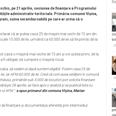
Re
chis, pe 21 aprilie, sesiunea de finanțare a Programului
tățile administrativ-teritoriale. Primăria comunei Vișina,
program, suma nerambursabilă pe care ar urma să o
clarat că ar putea casa 25 de mașini mai vechi de 15 ani din
co
ale 15.000 de lei, urmând ca 60.000 de lei să fie primiți de la
în
28
pot casa o mașină mai veche de 15 ani și vor putea primi, de la
ă a fi obligați să cumpere o mașină nouă.
licația, să vedem și dacă suntem eligibili. Putem casa 25 de
lei, iar AFM 60.000 de lei. Cred că vom avea cetățeni în comună
28
hidului, primăriile sub 3.000 de locuitori pot solicita finanțare
ână pe 28 aprilie, se face apoi o analiză și se publică lista cu
te-ul AFM ”,
a spus primarul din comuna Vișina, Marian
le de finanțare și documentația aferentă prin intermediul
pe
pl