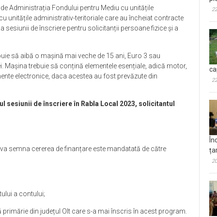
 de Administrația Fondului pentru Mediu cu unitățile
22
i cu unitățile administrativ-teritoriale care au încheiat contracte
sesiunii de înscriere pentru solicitanții persoane fizice și a
buie să aibă o mașină mai veche de 15 ani, Euro 3 sau
iei. Mașina trebuie să conțină elementele esențiale, adică motor,
ca
mente electronice, daca acestea au fost prevăzute din
22
ul sesiunii de înscriere în Rabla Local 2023, solicitantul
În
e va semna cererea de finanțare este mandatată de către
ța
20
ului a contului;
primărie din județul Olt care s-a mai înscris în acest program.