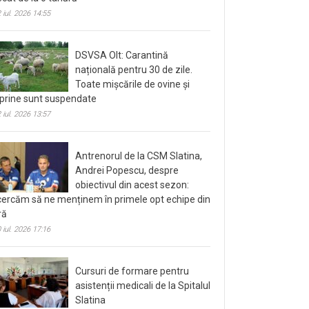
 iul. 2026 14:55
DSVSA Olt: Carantină
națională pentru 30 de zile.
Toate mișcările de ovine și
prine sunt suspendate
 iul. 2026 13:57
Antrenorul de la CSM Slatina,
Andrei Popescu, despre
obiectivul din acest sezon:
cercăm să ne menținem în primele opt echipe din
ră
 iul. 2026 17:16
Cursuri de formare pentru
asistenții medicali de la Spitalul
Slatina