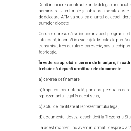
După încheierea contractelor de delegare încheiate
administrativ-teritoriale și publicarea pe site a liste
de delegare, AFM va publica anunțul de deschidere a 
sumelor alocate.
Cei care doresc să se înscrie în acest program tre
inferioară, înscrisă în evidențele fiscale ale primăr
transmise, tren de rulare, caroserie, șasiu, echipa
fabricație.
În vederea aprobării cererii de finanțare, în cadr
trebuie să depună următoarele documente:
a) cererea de finanțare;
b) împuternicire notarială, prin care persoana car
reprezentantul legal în acest sens;
c) actul de identitate al reprezentantului legal;
d) documentul dovezii deschiderii la Trezoreria Stat
La acest moment, nu avem informații despre o altă 