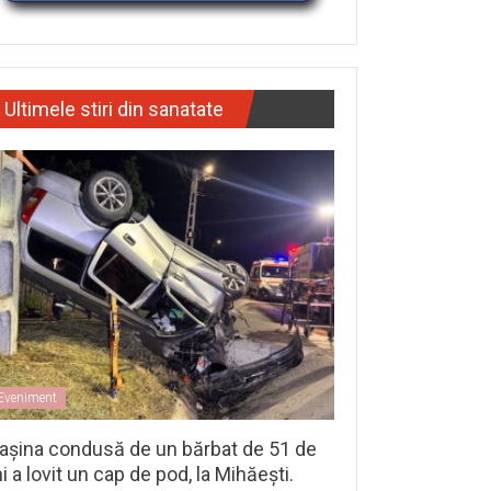
Ultimele stiri din sanatate
Eveniment
așina condusă de un bărbat de 51 de
i a lovit un cap de pod, la Mihăești.