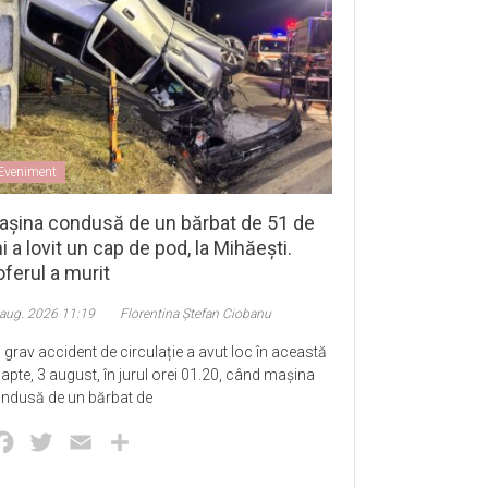
Eveniment
așina condusă de un bărbat de 51 de
i a lovit un cap de pod, la Mihăești.
ferul a murit
 aug. 2026 11:19
Florentina Ștefan Ciobanu
 grav accident de circulație a avut loc în această
apte, 3 august, în jurul orei 01.20, când mașina
ndusă de un bărbat de
Facebook
Twitter
Email
Partajează