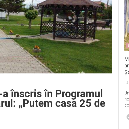
M
an
Șo
3
-a înscris în Programul
Un
no
arul: „Putem casa 25 de
co