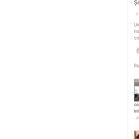
Șo
3
Un
no
co
Re
co
în
28