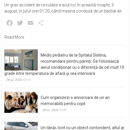
Un grav accident de circulație a avut loc în această noapte, 3
august, în jurul orei 01.20, când mașina condusă de un bărbat de
Facebook
Twitter
Email
Partajează
Read More
Medic pediatru de la Spitalul Slatina,
recomandare pentru părinți: Să folosească
aerul condiționat cu o diferență de cel mult 10
grade între temperatura de afară și cea interioară
28 iul. 2026 12:17
Cum organizezi o aniversare de un an
memorabilă pentru copil
28 iul. 2026 11:57
Un tânăr, lovit cu un obiect contondent, altul ar