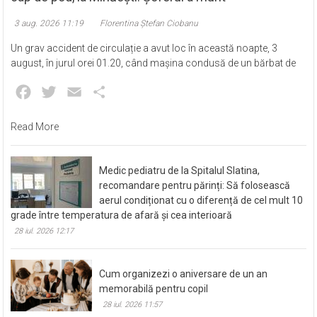
3 aug. 2026 11:19
Florentina Ștefan Ciobanu
Un grav accident de circulație a avut loc în această noapte, 3
august, în jurul orei 01.20, când mașina condusă de un bărbat de
Facebook
Twitter
Email
Partajează
Read More
Medic pediatru de la Spitalul Slatina,
recomandare pentru părinți: Să folosească
aerul condiționat cu o diferență de cel mult 10
grade între temperatura de afară și cea interioară
28 iul. 2026 12:17
Cum organizezi o aniversare de un an
memorabilă pentru copil
28 iul. 2026 11:57