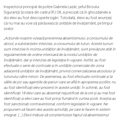
Inspectorul principal de poliție Gabriela Lazăr, șeful Biroului
Siguranță Școlară din cadrul IPJ Olt, a precizat că în ghiozdanele a
doi elevi au fost descoperite țigări. Totodată, elevii au fost anunțați
că nu mai au voie să părăsească unitățile de învățământ, pe timpul
orelor.
„Acțiunile noastre vizează prevenirea absentismului, a consumului de
alcool, a substanțelor interzise, a consumului de tutun. Aceste lucruri
sunt interzise în incinta unităților de învățământ, sunt prevăzute atât în
regulamentele de ordine interioară de la nivelul unităților de
învățământ, dar și interzise de legislația în vigoare. Astfel, au fost
efectuate o serie de controale și în unitățile comerciale din zona
adiacentă unităților de învățământ, privind comercializarea alcoolului și
tutunului către minori. De asemenea, au fost efectuate controale și la
sălile de joc sau agențiile de pariuri care se află în apropierea școlilor, nu
au fost identificați elevi prezenți în aceste unități. În schimb, au fost
identificați 18 elevi care au absentat nejustificat de la ore și au mai fost
identificați și elevi care au fost prinși fumând în curtea școlii. Aceștia au
fost sancționați contravențional, conform legislației în vigoare. Ne
propunem să facem des aceste activități, pe care le facem în sistem
integrat. (…) Elevii trebuie să conștientizeze faptul că absenteismul