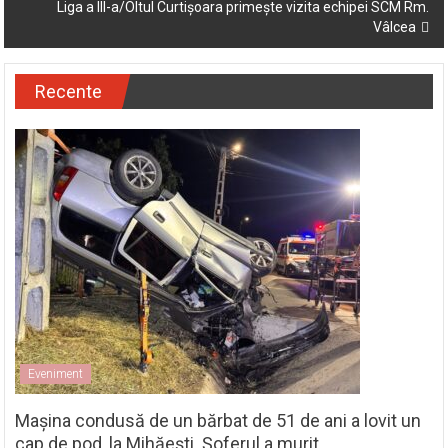
Liga a III-a/Oltul Curtișoara primește vizita echipei SCM Rm.
Vâlcea
Recente
Eveniment
Mașina condusă de un bărbat de 51 de ani a lovit un
cap de pod, la Mihăești. Șoferul a murit