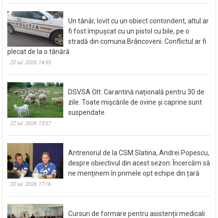
Un tânăr, lovit cu un obiect contondent, altul ar
fi fost împușcat cu un pistol cu bile, pe o
stradă din comuna Brâncoveni. Conflictul ar fi
plecat de la o tânără
22 iul. 2026 14:55
DSVSA Olt: Carantină națională pentru 30 de
zile. Toate mișcările de ovine și caprine sunt
suspendate
22 iul. 2026 13:57
Antrenorul de la CSM Slatina, Andrei Popescu,
despre obiectivul din acest sezon: Încercăm să
ne menținem în primele opt echipe din țară
20 iul. 2026 17:16
Cursuri de formare pentru asistenții medicali