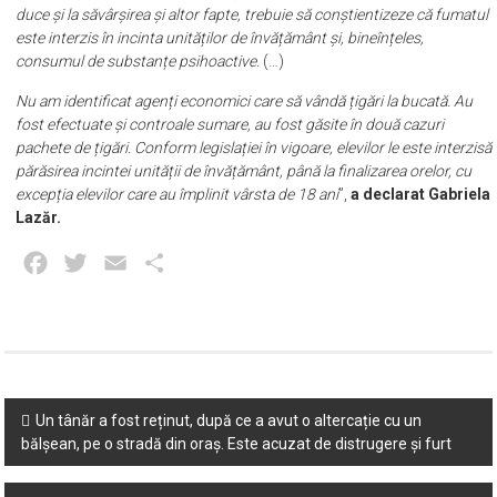
duce și la săvârșirea și altor fapte, trebuie să conștientizeze că fumatul
este interzis în incinta unităților de învățământ și, bineînțeles,
consumul de substanțe psihoactive.
(…)
Nu am identificat agenți economici care să vândă țigări la bucată. Au
fost efectuate și controale sumare, au fost găsite în două cazuri
pachete de țigări. Conform legislației în vigoare, elevilor le este interzisă
părăsirea incintei unității de învățământ, până la finalizarea orelor, cu
excepția elevilor care au împlinit vârsta de 18 ani
”,
a declarat Gabriela
Lazăr.
Facebook
Twitter
Email
Partajează
Post
Un tânăr a fost reținut, după ce a avut o altercație cu un
bălșean, pe o stradă din oraș. Este acuzat de distrugere și furt
navigation