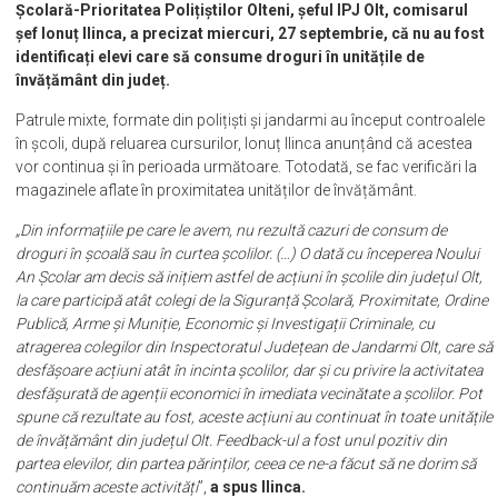
Școlară-Prioritatea Polițiștilor Olteni, șeful IPJ Olt, comisarul
șef Ionuț Ilinca, a precizat miercuri, 27 septembrie, că nu au fost
identificați elevi care să consume droguri în unitățile de
învățământ din județ.
Patrule mixte, formate din polițiști și jandarmi au început controalele
în școli, după reluarea cursurilor, Ionuț Ilinca anunțând că acestea
vor continua și în perioada următoare. Totodată, se fac verificări la
magazinele aflate în proximitatea unităților de învățământ.
„Din informațiile pe care le avem, nu rezultă cazuri de consum de
droguri în școală sau în curtea școlilor. (…) O dată cu începerea Noului
An Școlar am decis să inițiem astfel de acțiuni în școlile din județul Olt,
la care participă atât colegi de la Siguranță Școlară, Proximitate, Ordine
Publică, Arme și Muniție, Economic și Investigații Criminale, cu
atragerea colegilor din Inspectoratul Județean de Jandarmi Olt, care să
desfășoare acțiuni atât în incinta școlilor, dar și cu privire la activitatea
desfășurată de agenții economici în imediata vecinătate a școlilor. Pot
spune că rezultate au fost, aceste acțiuni au continuat în toate unitățile
de învățământ din județul Olt. Feedback-ul a fost unul pozitiv din
partea elevilor, din partea părinților, ceea ce ne-a făcut să ne dorim să
continuăm aceste activități
”,
a spus Ilinca.