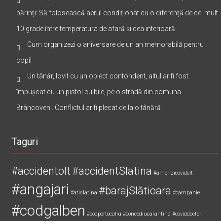
părinți: Să folosească aerul condiționat cu o diferență de cel mult
10 grade între temperatura de afară și cea interioară
Cum organizezi o aniversare de un an memorabilă pentru
copil
Un tânăr, lovit cu un obiect contondent, altul ar fi fost
împușcat cu un pistol cu bile, pe o stradă din comuna
Brâncoveni. Conflictul ar fi plecat de la o tânără
Taguri
#accidentolt
#accidentSlatina
#amenzicovidolt
#angajari
#barajSlătioara
#atislatina
#campanie
#codgalben
#codportocaliu
#concediucarantina
#coviddoctor