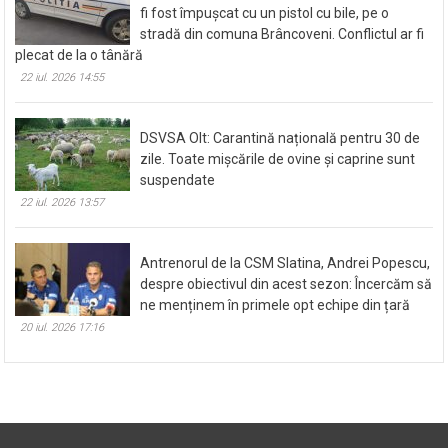
fi fost împușcat cu un pistol cu bile, pe o
stradă din comuna Brâncoveni. Conflictul ar fi
plecat de la o tânără
22 iul. 2026 14:55
DSVSA Olt: Carantină națională pentru 30 de
zile. Toate mișcările de ovine și caprine sunt
suspendate
22 iul. 2026 13:57
Antrenorul de la CSM Slatina, Andrei Popescu,
despre obiectivul din acest sezon: Încercăm să
ne menținem în primele opt echipe din țară
20 iul. 2026 17:16