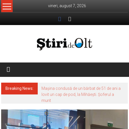
Skip
vineri, august 7, 2026
to
content
Știri
de
Olt
Breaking News:
Mașina condusă de un bărbat de 51 de ani a
lovit un cap de pod, la Mihăești. Șoferul a
murit