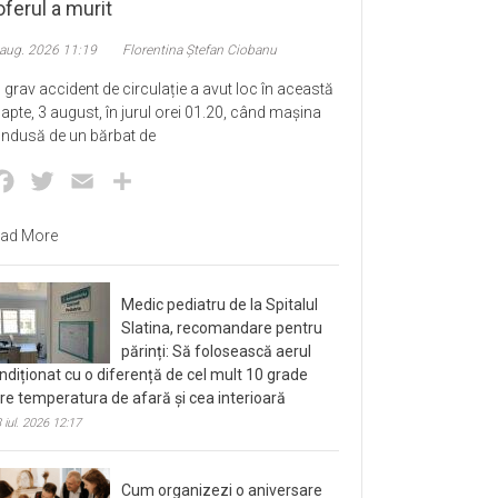
ferul a murit
 aug. 2026 11:19
Florentina Ștefan Ciobanu
 grav accident de circulație a avut loc în această
apte, 3 august, în jurul orei 01.20, când mașina
ndusă de un bărbat de
Facebook
Twitter
Email
Partajează
ad More
Medic pediatru de la Spitalul
Slatina, recomandare pentru
părinți: Să folosească aerul
ndiționat cu o diferență de cel mult 10 grade
tre temperatura de afară și cea interioară
 iul. 2026 12:17
Cum organizezi o aniversare