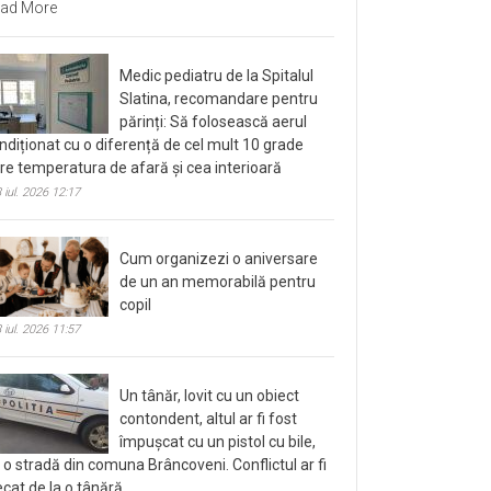
ad More
Medic pediatru de la Spitalul
Slatina, recomandare pentru
părinți: Să folosească aerul
ndiționat cu o diferență de cel mult 10 grade
tre temperatura de afară și cea interioară
 iul. 2026 12:17
Cum organizezi o aniversare
de un an memorabilă pentru
copil
 iul. 2026 11:57
Un tânăr, lovit cu un obiect
contondent, altul ar fi fost
împușcat cu un pistol cu bile,
 o stradă din comuna Brâncoveni. Conflictul ar fi
ecat de la o tânără