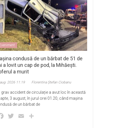
Eveniment
așina condusă de un bărbat de 51 de
i a lovit un cap de pod, la Mihăești.
ferul a murit
 aug. 2026 11:19
Florentina Ștefan Ciobanu
 grav accident de circulație a avut loc în această
apte, 3 august, în jurul orei 01.20, când mașina
ndusă de un bărbat de
Facebook
Twitter
Email
Partajează