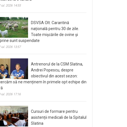
 iul. 2026 14:55
DSVSA Olt: Carantină
națională pentru 30 de zile.
Toate mișcările de ovine și
prine sunt suspendate
 iul. 2026 13:57
Antrenorul de la CSM Slatina,
Andrei Popescu, despre
obiectivul din acest sezon:
cercăm să ne menținem în primele opt echipe din
ră
 iul. 2026 17:16
Cursuri de formare pentru
asistenții medicali de la Spitalul
Slatina