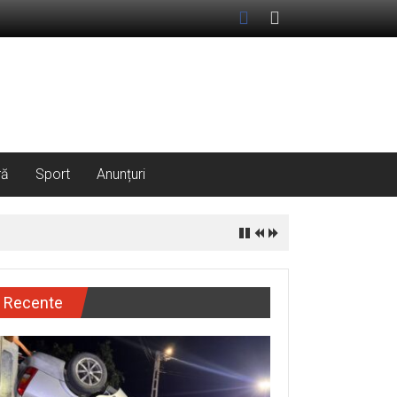
ră
Sport
Anunțuri
Recente