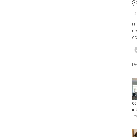
Șo
3
Un
no
co
Re
co
în
28