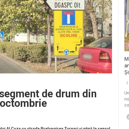
M
an
Șo
3
n segment de drum din
Un
no
 octombrie
co
ui AI Cuza cu strada Prelungirea Turnari și până la sensul