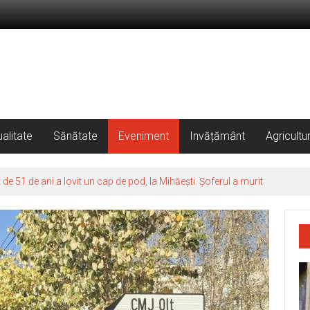
alitate
Sănătate
Eveniment
Invățământ
Agricultu
 51 de ani a lovit un cap de pod, la Mihăești. Șoferul a murit