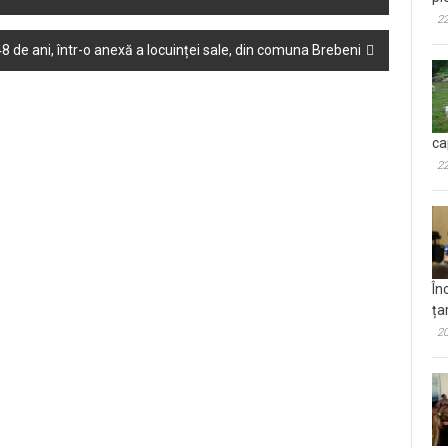
22
8 de ani, într-o anexă a locuinței sale, din comuna Brebeni
ca
22
În
ța
20