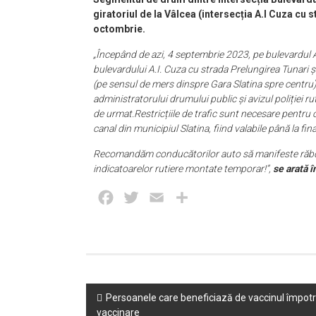
giratoriul de la Vâlcea (intersecția A.I Cuza cu s
octombrie.
„Începând de azi, 4 septembrie 2023, pe bulevardul A
bulevardului A.I. Cuza cu strada Prelungirea Tunari ș
(pe sensul de mers dinspre Gara Slatina spre centru), vo
administratorului drumului public și avizul poliției ru
de urmat.Restricțiile de trafic sunt necesare pentru 
canal din municipiul Slatina, fiind valabile până la fi
Recomandăm conducătorilor auto să manifeste răbdare
indicatoarelor rutiere montate temporar!”,
se arată î
Facebook
Twitter
Email
Partajează
Post
Persoanele care beneficiază de vaccinul împot
vaccinare