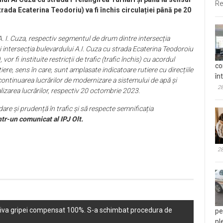
Re
trada Ecaterina Teodoriu) va fi închis circulației până pe 20
. I. Cuza, respectiv segmentul de drum dintre intersecția
i intersecția bulevardului A.I. Cuza cu strada Ecaterina Teodoroiu
r fi instituite restricții de trafic (trafic închis) cu acordul
co
tiere, sens în care, sunt amplasate indicatoare rutiere cu direcțiile
în
continuarea lucrărilor de modernizare a sistemului de apă și
28
nalizarea lucrărilor, respectiv 20 octombrie 2023.
 și prudență în trafic și să respecte semnificația
ntr-un comunicat al IPJ Olt.
28
riva gripei compensat 100%. S-a schimbat procedura de
pe
pl