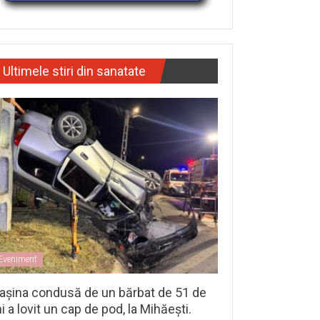
Ultimele stiri din sanatate
Eveniment
așina condusă de un bărbat de 51 de
i a lovit un cap de pod, la Mihăești.