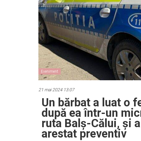
Eveniment
21 mai 2024 13:07
Un bărbat a luat o f
după ea într-un mic
ruta Balș-Călui, și 
arestat preventiv