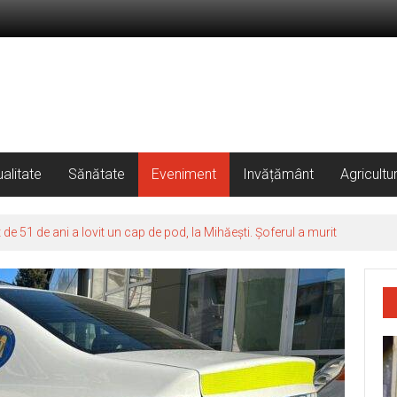
alitate
Sănătate
Eveniment
Invățământ
Agricultu
 51 de ani a lovit un cap de pod, la Mihăești. Șoferul a murit