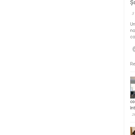
Șo
3
Un
no
co
Re
co
în
28