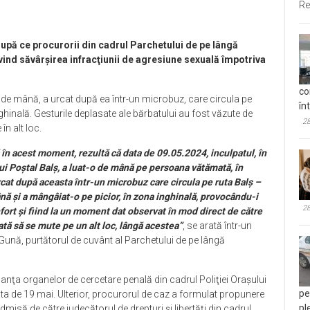
Re
 după ce procurorii din cadrul Parchetului de pe lângă
vind săvârşirea infracţiunii de agresiune sexuală împotriva
co
ița de mână, a urcat după ea într-un microbuz, care circula pe
în
nghinală. Gesturile deplasate ale bărbatului au fost văzute de
28
în alt loc.
 în acest moment, rezultă că data de 09.05.2024, inculpatul, în
lui Poştal Balş, a luat-o de mână pe persoana vătămată, în
urcat după aceasta într-un microbuz care circula pe ruta Balş –
ână şi a mângâiat-o pe picior, în zona inghinală, provocându-i
28
ort şi fiind la un moment dat observat în mod direct de către
tă să se mute pe un alt loc, lângă acestea”
, se arată într-un
ună, purtătorul de cuvânt al Parchetului de pe lângă
nanţa organelor de cercetare penală din cadrul Poliţiei Oraşului
pe
ta de 19 mai. Ulterior, procurorul de caz a formulat propunere
pl
admisă de către judecătorul de drepturi şi libertăţi din cadrul