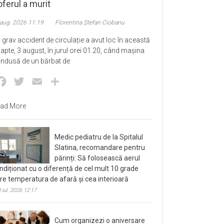
ferul a murit
 aug. 2026 11:19
Florentina Ștefan Ciobanu
 grav accident de circulație a avut loc în această
apte, 3 august, în jurul orei 01.20, când mașina
ndusă de un bărbat de
Facebook
Twitter
Email
Partajează
ad More
Medic pediatru de la Spitalul
Slatina, recomandare pentru
părinți: Să folosească aerul
ndiționat cu o diferență de cel mult 10 grade
tre temperatura de afară și cea interioară
 iul. 2026 12:17
Cum organizezi o aniversare