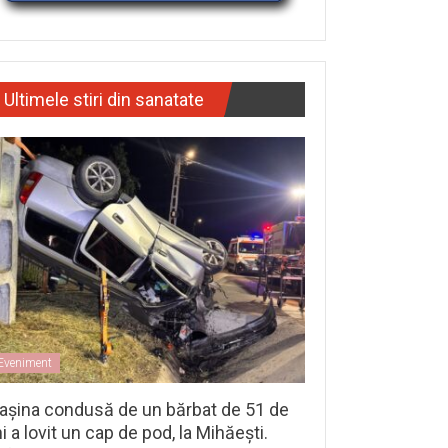
Ultimele stiri din sanatate
Eveniment
așina condusă de un bărbat de 51 de
i a lovit un cap de pod, la Mihăești.