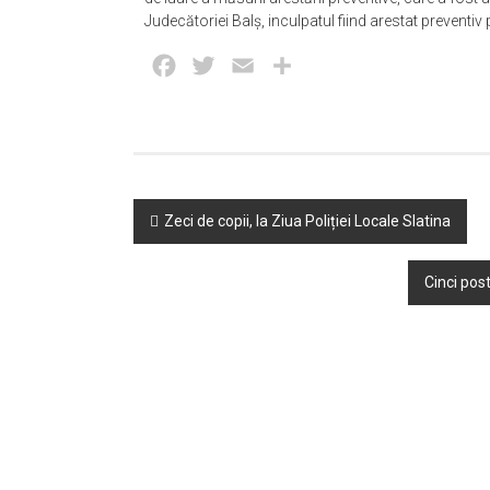
Judecătoriei Balş, inculpatul fiind arestat preventiv
Facebook
Twitter
Email
Partajează
Post
Zeci de copii, la Ziua Poliției Locale Slatina
navigation
Cinci pos