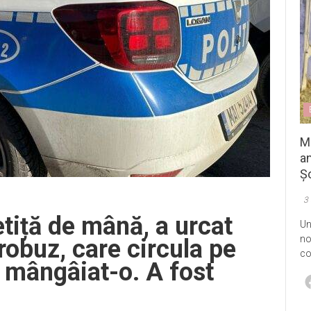
M
an
Șo
3
etiță de mână, a urcat
Un
no
robuz, care circula pe
co
a mângâiat-o. A fost