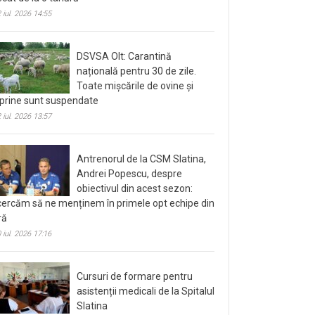
 iul. 2026 14:55
DSVSA Olt: Carantină
națională pentru 30 de zile.
Toate mișcările de ovine și
prine sunt suspendate
 iul. 2026 13:57
Antrenorul de la CSM Slatina,
Andrei Popescu, despre
obiectivul din acest sezon:
cercăm să ne menținem în primele opt echipe din
ră
 iul. 2026 17:16
Cursuri de formare pentru
asistenții medicali de la Spitalul
Slatina