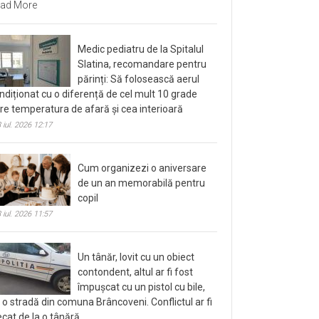
ad More
Medic pediatru de la Spitalul
Slatina, recomandare pentru
părinți: Să folosească aerul
ndiționat cu o diferență de cel mult 10 grade
tre temperatura de afară și cea interioară
 iul. 2026 12:17
Cum organizezi o aniversare
de un an memorabilă pentru
copil
 iul. 2026 11:57
Un tânăr, lovit cu un obiect
contondent, altul ar fi fost
împușcat cu un pistol cu bile,
 o stradă din comuna Brâncoveni. Conflictul ar fi
ecat de la o tânără