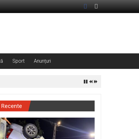
ră
Sport
Anunțuri
Recente