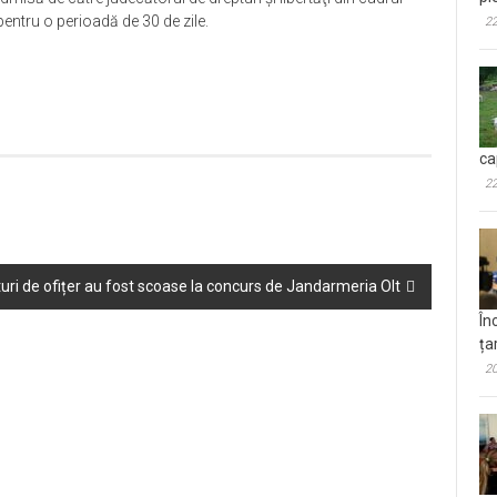
 pentru o perioadă de 30 de zile.
22
ca
22
turi de ofițer au fost scoase la concurs de Jandarmeria Olt
În
ța
20