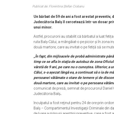
Publicat de: Florentina Ștefan Ciobanu
Un bărbat de 59 de ani a fost arestat preventiv,
Judecătoria Balș îl cercetează într-un dosar pri
unui minor.
Astfel, procurorii au stabilit că bărbatul a luat fet
ruta Balș-Călui, a mângâiat-o pe picior și în zona i
două martore, care au invitat-o pe fetiță să se mute 
„În fapt, din mijloacele de probă administrate până
timp ce se afla în staţia de autobuz de zona Oficiu
vârstă de 9 ani, pe care nu o cunoştea. Ulterior, a 
Călui, s-a aşezat lângă ea, a continuat să o ia de m
persoanei vătămate o stare de temere şi de disconf
două martore, care au invitat-o pe persoana vătăma
comunicat de presă, semnat de procurorul Daniel G
Judecătoria Balș
.
Inculpatul a fost reţinut pentru 24 de ore prin ordo
Balş – Compartimentul Investigaţii Criminale din da
de luare a măsurii arestării preventive, care a fost 