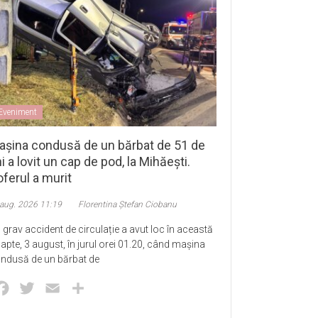
Eveniment
așina condusă de un bărbat de 51 de
i a lovit un cap de pod, la Mihăești.
ferul a murit
 aug. 2026 11:19
Florentina Ștefan Ciobanu
 grav accident de circulație a avut loc în această
apte, 3 august, în jurul orei 01.20, când mașina
ndusă de un bărbat de
Facebook
Twitter
Email
Partajează