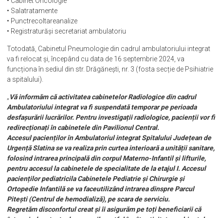
• Cabinet Oncologie
• Salatratamente
• Punctrecoltareanalize
• Registraturăși secretariat ambulatoriu
Totodată, Cabinetul Pneumologie din cadrul ambulatoriului integrat
va fi relocat și, începând cu data de 16 septembrie 2024, va
funcționa în sediul din str. Drăgănești, nr. 3 (fosta secție de Psihiatrie
a spitalului).
„
Vă informăm că activitatea cabinetelor Radiologice din cadrul
Ambulatoriului integrat va fi suspendată temporar pe perioada
desfașurării lucrărilor. Pentru investigații radiologice, pacienții vor fi
redirecționați în cabinetele din Pavilionul Central.
Accesul pacienților în Ambulatoriul integrat Spitalului Județean de
Urgență Slatina se va realiza prin curtea interioară a unității sanitare,
folosind intrarea principală din corpul Materno-Infantil și lifturile,
pentru accesul la cabinetele de specialitate de la etajul I. Accesul
pacienților pediatricila Cabinetele Pediatrie și Chirurgie și
Ortopedie Infantilă se va faceutilizând intrarea dinspre Parcul
Pitești (Centrul de hemodializă), pe scara de serviciu.
Regretăm disconfortul creat și îi asigurăm pe toți beneficiarii că