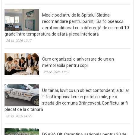
Medic pediatru de la Spitalul Slatina,
recomandare pentru părinți: Să folosească
aerul condiționat cu o diferență de cel mult 10
grade între temperatura de afară și cea interioară
28 iul. 2026 12:17
Cum organizezi o aniversare de un an
memorabilă pentru copil
28 iul. 2026 11:57
Un tânăr, lovit cu un obiect contondent, altul ar
fi fost împușcat cu un pistol cu bile, pe o
stradă din comuna Brâncoveni. Conflictul ar fi
plecat de la o tânără
22 iul. 2026 14:55
DSVSA Olt: Carantină națională pentru 30 de