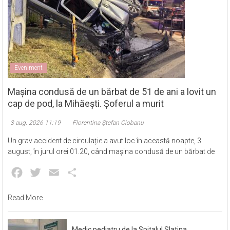
Eveniment
Mașina condusă de un bărbat de 51 de ani a lovit un
cap de pod, la Mihăești. Șoferul a murit
3 aug. 2026 11:19
Florentina Ștefan Ciobanu
Un grav accident de circulație a avut loc în această noapte, 3
august, în jurul orei 01.20, când mașina condusă de un bărbat de
Facebook
Twitter
Email
Partajează
Read More
Medic pediatru de la Spitalul Slatina,