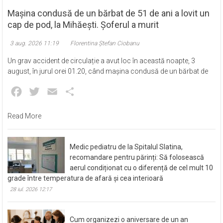
Mașina condusă de un bărbat de 51 de ani a lovit un
cap de pod, la Mihăești. Șoferul a murit
3 aug. 2026 11:19
Florentina Ștefan Ciobanu
Un grav accident de circulație a avut loc în această noapte, 3
august, în jurul orei 01.20, când mașina condusă de un bărbat de
Facebook
Twitter
Email
Partajează
Read More
Medic pediatru de la Spitalul Slatina,
recomandare pentru părinți: Să folosească
aerul condiționat cu o diferență de cel mult 10
grade între temperatura de afară și cea interioară
28 iul. 2026 12:17
Cum organizezi o aniversare de un an