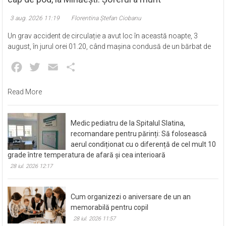
3 aug. 2026 11:19
Florentina Ștefan Ciobanu
Un grav accident de circulație a avut loc în această noapte, 3
august, în jurul orei 01.20, când mașina condusă de un bărbat de
Facebook
Twitter
Email
Partajează
Read More
Medic pediatru de la Spitalul Slatina,
recomandare pentru părinți: Să folosească
aerul condiționat cu o diferență de cel mult 10
grade între temperatura de afară și cea interioară
28 iul. 2026 12:17
Cum organizezi o aniversare de un an
memorabilă pentru copil
28 iul. 2026 11:57