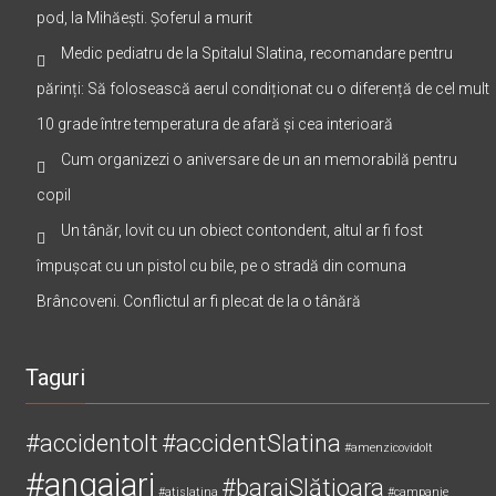
pod, la Mihăești. Șoferul a murit
Medic pediatru de la Spitalul Slatina, recomandare pentru
părinți: Să folosească aerul condiționat cu o diferență de cel mult
10 grade între temperatura de afară și cea interioară
Cum organizezi o aniversare de un an memorabilă pentru
copil
Un tânăr, lovit cu un obiect contondent, altul ar fi fost
împușcat cu un pistol cu bile, pe o stradă din comuna
Brâncoveni. Conflictul ar fi plecat de la o tânără
Taguri
#accidentolt
#accidentSlatina
#amenzicovidolt
#angajari
#barajSlătioara
#atislatina
#campanie