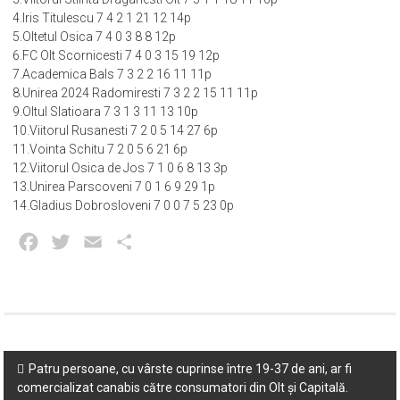
4.Iris Titulescu 7 4 2 1 21 12 14p
5.Oltetul Osica 7 4 0 3 8 8 12p
6.FC Olt Scornicesti 7 4 0 3 15 19 12p
7.Academica Bals 7 3 2 2 16 11 11p
8.Unirea 2024 Radomiresti 7 3 2 2 15 11 11p
9.Oltul Slatioara 7 3 1 3 11 13 10p
10.Viitorul Rusanesti 7 2 0 5 14 27 6p
11.Vointa Schitu 7 2 0 5 6 21 6p
12.Viitorul Osica de Jos 7 1 0 6 8 13 3p
13.Unirea Parscoveni 7 0 1 6 9 29 1p
14.Gladius Dobrosloveni 7 0 0 7 5 23 0p
Facebook
Twitter
Email
Partajează
Post
Patru persoane, cu vârste cuprinse între 19-37 de ani, ar fi
comercializat canabis către consumatori din Olt și Capitală.
navigation