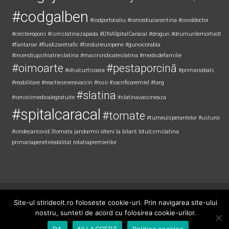
#codgalben
#codportocaliu
#concediucarantina
#coviddoctor
#crestereporci
#csmslatinazapada
#DNASpitalCaracal
#droguri
#drumurilemortiiolt
#fantanar
#fluidizaretrafic
#fondurieuropene
#gunoicorabia
#incendiupsihiatrieslatina
#masiniridicateslatina
#medicdefamilie
#oimoarte
#pestaporcină
#oltulcurtisoara
#primariabals
#reabilitare
#reactieseveravaccin
#rosii
#sacrificaremiel #targ
#slatina
#serviciimedicalegratuite
#slatinavaccineaza
#spitalcaracal
#tomate
#turneulsperantelor
#usturoi
#vindecaricovid
3tomata
jandarmii olteni
la bilant
lotulcsmslatina
primariaperietireabilitat
rotatiapremierilor
Copyright © 2026
Știri de Olt
. All rights reserved. Theme:
ColorNews
by
Site-ul stirideolt.ro foloseste cookie-uri. Prin navigarea site-ului
ThemeGrill. Powered by
WordPress
.
nostru, sunteti de acord cu folosirea cookie-urilor.