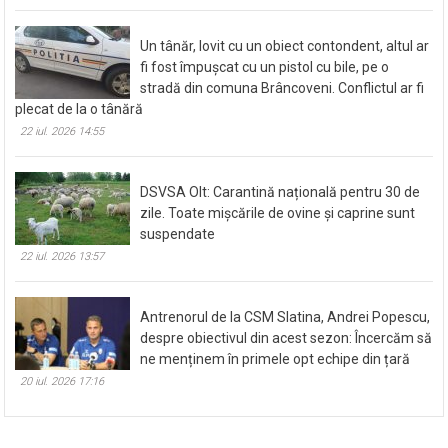
Un tânăr, lovit cu un obiect contondent, altul ar
fi fost împușcat cu un pistol cu bile, pe o
stradă din comuna Brâncoveni. Conflictul ar fi
plecat de la o tânără
22 iul. 2026 14:55
DSVSA Olt: Carantină națională pentru 30 de
zile. Toate mișcările de ovine și caprine sunt
suspendate
22 iul. 2026 13:57
Antrenorul de la CSM Slatina, Andrei Popescu,
despre obiectivul din acest sezon: Încercăm să
ne menținem în primele opt echipe din țară
20 iul. 2026 17:16