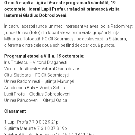
O nouă etapă a Ligii a IV-a este programară sâmbătă, 19
octombrie, liderul Lupii Profa urmând să primească vizita
lanternei Gladius Dobrosloveni.
În cadrul acestei runde, un meci interesant va avea loc la Radomirești
, unde Unirea (foto) din localitate va primi vizita grupării Știința
Mărunței. Totodată, FC Olt Scornicești se deplasează la Slătioara,
diferența dintre cele două echipe fiind de doar două puncte.
Programul etapei a VIII-a, 19 octombrie:
Iris Titulescu – Viitorul Drăgănești
Viitorul Rusănești – Viitorul Osica de Jos
Oltul Slătioara – FC Olt Scornicești
Unirea Radomirești – Știința Mărunței
Academica Balș – Voința Schitu
Lupii Profa – Gladius Dobrosloveni
Unirea Pârșcoveni – Oltețul Osica
Clasament
1.Lupii Profa 7 7 0 0 32 9 21p
2.Știinta Maruntei 7 6 1 0 37 8 19p
3.Viitorul Stiinta Draganesti Olt 7 5 1 1 18 11 16p