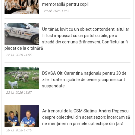
memorabilă pentru copil
28 iul. 2026 11:57
Un tânăr, lovit cu un obiect contondent, altul ar
fi fost împușcat cu un pistol cu bile, pe o
stradă din comuna Brâncoveni. Conflictul ar fi
plecat de la o tânără
22 iul. 2026 14:55
DSVSA Olt: Carantină națională pentru 30 de
zile. Toate mișcările de ovine și caprine sunt
suspendate
22 iul. 2026 13:57
Antrenorul de la CSM Slatina, Andrei Popescu,
despre obiectivul din acest sezon: Încercăm să
ne menținem în primele opt echipe din țară
20 iul. 2026 17:16