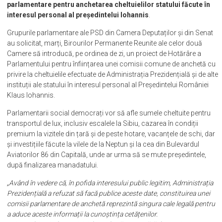
parlamentare pentru anchetarea cheltuielilor statului făcute în
interesul personal al președintelui Iohannis
.
Grupurile parlamentare ale PSD din Camera Deputaților și din Senat
au solicitat, marți, Birourilor Permanente Reunite ale celor două
Camere să introducă, pe ordinea de zi, un proiect de Hotărâre a
Parlamentului pentru înființarea unei comisii comune de anchetă cu
privire la cheltuielile efectuate de Administrația Prezidențială și de alte
instituții ale statului în interesul personal al Președintelui României
Klaus Iohannis.
Parlamentarii social democrați vor să afle sumele cheltuite pentru
transportul de lux, inclusiv escalele la Sibiu, cazarea în condiții
premium la vizitele din țară și de peste hotare, vacanțele de schi, dar
și investițiile făcute la vilele de la Neptun și la cea din Bulevardul
Aviatorilor 86 din Capitală, unde ar urma să se mute președintele,
după finalizarea manadatului.
„Având în vedere că, în pofida interesului public legitim, Administrația
Prezidențială a refuzat să facă publice aceste date, constituirea unei
comisii parlamentare de anchetă reprezintă singura cale legală pentru
a aduce aceste informații la cunoștința cetățenilor.