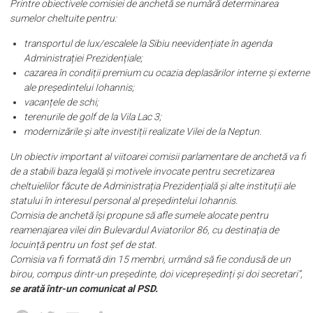
Printre obiectivele comisiei de anchetă se numără determinarea
sumelor cheltuite pentru:
transportul de lux/escalele la Sibiu neevidențiate în agenda
Administrației Prezidențiale;
⁠cazarea în condiții premium cu ocazia deplasărilor interne și externe
ale președintelui Iohannis;
⁠vacanțele de schi;
⁠terenurile de golf de la Vila Lac 3;
⁠modernizările și alte investiții realizate Vilei de la Neptun.
Un obiectiv important al viitoarei comisii parlamentare de anchetă va fi
de a stabili baza legală și motivele invocate pentru secretizarea
cheltuielilor făcute de Administrația Prezidențială și alte instituții ale
statului în interesul personal al președintelui Iohannis.
Comisia de anchetă își propune să afle sumele alocate pentru
reamenajarea vilei din Bulevardul Aviatorilor 86, cu destinația de
locuință pentru un fost șef de stat.
Comisia va fi formată din 15 membri, urmând să fie condusă de un
birou, compus dintr-un președinte, doi vicepreședinți și doi secretari”,
se arată într-un comunicat al PSD.