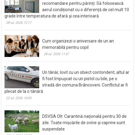
recomandare pentru părinți: Să folosească
aerul condiționat cu o diferență de cel mult 10
grade între temperatura de afară și cea interioară
28 iul. 2026 12:17
Cum organizezi o aniversare de un an
memorabilă pentru copil
28 iul. 2026 11:57
Un tânăr, lovit cu un obiect contondent, altul ar
fi fost împușcat cu un pistol cu bile, pe o
stradă din comuna Brâncoveni. Conflictul ar fi
plecat de la o tânără
22 iul. 2026 14:55
DSVSA Olt: Carantină națională pentru 30 de
zile. Toate mișcările de ovine și caprine sunt
suspendate