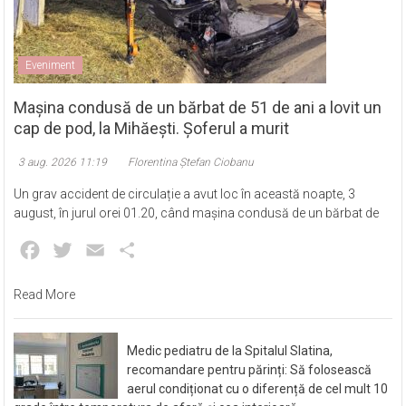
Eveniment
Mașina condusă de un bărbat de 51 de ani a lovit un
cap de pod, la Mihăești. Șoferul a murit
3 aug. 2026 11:19
Florentina Ștefan Ciobanu
Un grav accident de circulație a avut loc în această noapte, 3
august, în jurul orei 01.20, când mașina condusă de un bărbat de
Facebook
Twitter
Email
Partajează
Read More
Medic pediatru de la Spitalul Slatina,
recomandare pentru părinți: Să folosească
aerul condiționat cu o diferență de cel mult 10