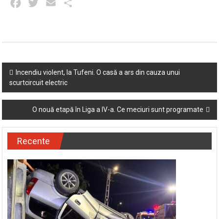
Facebook
Twitter
Email
Partajează
Post
Incendiu violent, la Tufeni. O casă a ars din cauza unui
scurtcircuit electric
navigation
O nouă etapă în Liga a IV-a. Ce meciuri sunt programate
Recente