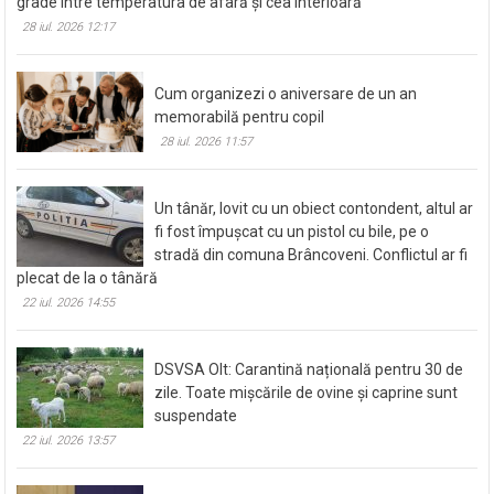
grade între temperatura de afară și cea interioară
28 iul. 2026 12:17
Cum organizezi o aniversare de un an
memorabilă pentru copil
28 iul. 2026 11:57
Un tânăr, lovit cu un obiect contondent, altul ar
fi fost împușcat cu un pistol cu bile, pe o
stradă din comuna Brâncoveni. Conflictul ar fi
plecat de la o tânără
22 iul. 2026 14:55
DSVSA Olt: Carantină națională pentru 30 de
zile. Toate mișcările de ovine și caprine sunt
suspendate
22 iul. 2026 13:57