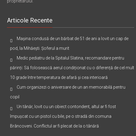
proprietarului.
Articole Recente
Mașina condusă de un bărbat de 51 de ani a lovit un cap de
pod, la Mihăești. Șoferul a murit
Medic pediatru de la Spitalul Slatina, recomandare pentru
părinți: Să folosească aerul condiționat cu o diferență de cel mult
10 grade între temperatura de afară și cea interioară
Cum organizezi o aniversare de un an memorabilă pentru
copil
Un tânăr, lovit cu un obiect contondent, altul ar fi fost
împușcat cu un pistol cu bile, pe o stradă din comuna
Brâncoveni. Conflictul ar fi plecat de la o tânără