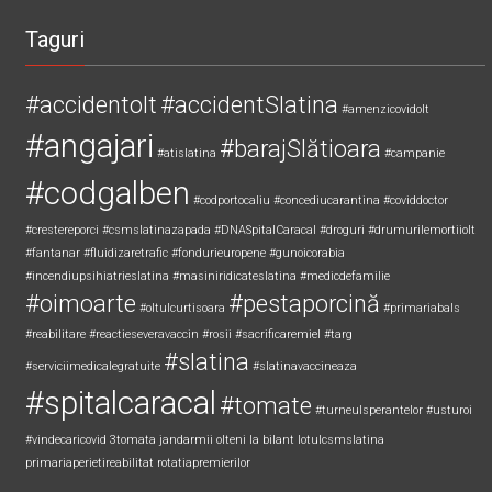
Taguri
#accidentolt
#accidentSlatina
#amenzicovidolt
#angajari
#barajSlătioara
#atislatina
#campanie
#codgalben
#codportocaliu
#concediucarantina
#coviddoctor
#crestereporci
#csmslatinazapada
#DNASpitalCaracal
#droguri
#drumurilemortiiolt
#fantanar
#fluidizaretrafic
#fondurieuropene
#gunoicorabia
#incendiupsihiatrieslatina
#masiniridicateslatina
#medicdefamilie
#oimoarte
#pestaporcină
#oltulcurtisoara
#primariabals
#reabilitare
#reactieseveravaccin
#rosii
#sacrificaremiel #targ
#slatina
#serviciimedicalegratuite
#slatinavaccineaza
#spitalcaracal
#tomate
#turneulsperantelor
#usturoi
#vindecaricovid
3tomata
jandarmii olteni
la bilant
lotulcsmslatina
primariaperietireabilitat
rotatiapremierilor