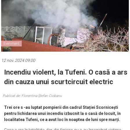
Eveniment
12 nov. 2024 09:00
Incendiu violent, la Tufeni. O casă a ars
din cauza unui scurtcircuit electric
Publicat de: Florentina Ștefan Ciobanu
Trei ore s -au luptat pompierii din cadrul Stației Scornicești
pentru lichidarea unui incendiu izbucnit la o casă de locuit, în
localitatea Tufeni, ce a avut loc în noaptea de luni spre marți.
Casa a ars în totalitate, dar, din fericire, nu s-au înregistrat victime