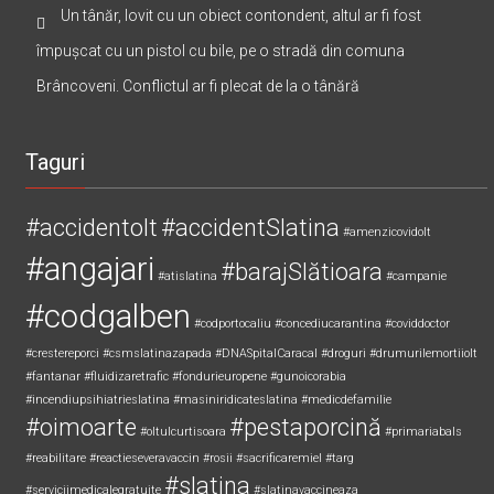
Un tânăr, lovit cu un obiect contondent, altul ar fi fost
împușcat cu un pistol cu bile, pe o stradă din comuna
Brâncoveni. Conflictul ar fi plecat de la o tânără
Taguri
#accidentolt
#accidentSlatina
#amenzicovidolt
#angajari
#barajSlătioara
#atislatina
#campanie
#codgalben
#codportocaliu
#concediucarantina
#coviddoctor
#crestereporci
#csmslatinazapada
#DNASpitalCaracal
#droguri
#drumurilemortiiolt
#fantanar
#fluidizaretrafic
#fondurieuropene
#gunoicorabia
#incendiupsihiatrieslatina
#masiniridicateslatina
#medicdefamilie
#oimoarte
#pestaporcină
#oltulcurtisoara
#primariabals
#reabilitare
#reactieseveravaccin
#rosii
#sacrificaremiel #targ
#slatina
#serviciimedicalegratuite
#slatinavaccineaza