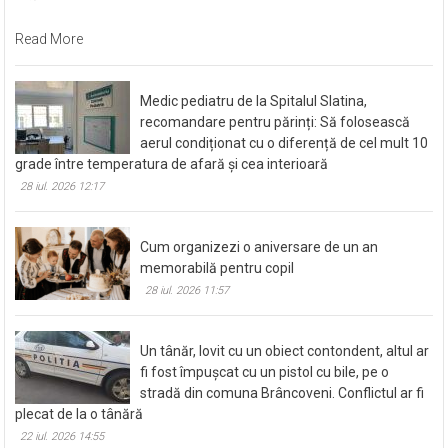
Read More
Medic pediatru de la Spitalul Slatina,
recomandare pentru părinți: Să folosească
aerul condiționat cu o diferență de cel mult 10
grade între temperatura de afară și cea interioară
28 iul. 2026 12:17
Cum organizezi o aniversare de un an
memorabilă pentru copil
28 iul. 2026 11:57
Un tânăr, lovit cu un obiect contondent, altul ar
fi fost împușcat cu un pistol cu bile, pe o
stradă din comuna Brâncoveni. Conflictul ar fi
plecat de la o tânără
22 iul. 2026 14:55