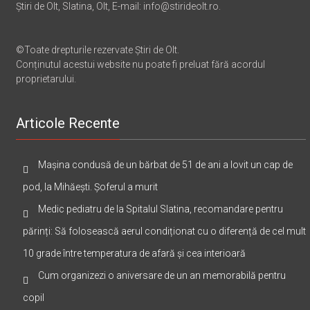
Știri de Olt, Slatina, Olt, E-mail: info@stirideolt.ro.
©Toate drepturile rezervate Știri de Olt.
Conținutul acestui website nu poate fi preluat fără acordul
proprietarului.
Articole Recente
Mașina condusă de un bărbat de 51 de ani a lovit un cap de
pod, la Mihăești. Șoferul a murit
Medic pediatru de la Spitalul Slatina, recomandare pentru
părinți: Să folosească aerul condiționat cu o diferență de cel mult
10 grade între temperatura de afară și cea interioară
Cum organizezi o aniversare de un an memorabilă pentru
copil