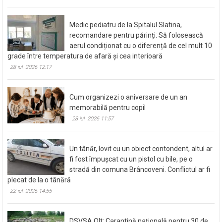
Medic pediatru de la Spitalul Slatina,
recomandare pentru părinți: Să folosească
aerul condiționat cu o diferență de cel mult 10
grade între temperatura de afară și cea interioară
28 iul. 2026 12:17
Cum organizezi o aniversare de un an
memorabilă pentru copil
28 iul. 2026 11:57
Un tânăr, lovit cu un obiect contondent, altul ar
fi fost împușcat cu un pistol cu bile, pe o
stradă din comuna Brâncoveni. Conflictul ar fi
plecat de la o tânără
22 iul. 2026 14:55
DSVSA Olt: Carantină națională pentru 30 de