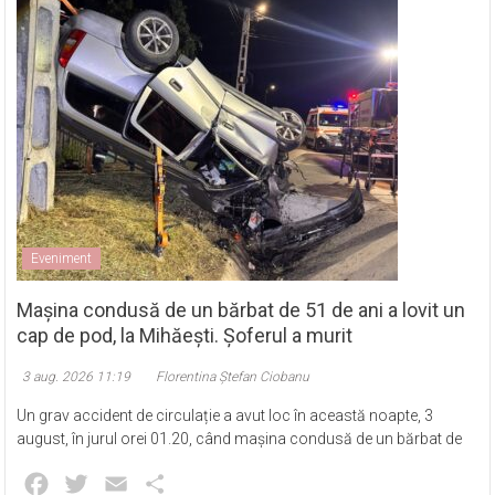
Eveniment
Mașina condusă de un bărbat de 51 de ani a lovit un
cap de pod, la Mihăești. Șoferul a murit
3 aug. 2026 11:19
Florentina Ștefan Ciobanu
Un grav accident de circulație a avut loc în această noapte, 3
august, în jurul orei 01.20, când mașina condusă de un bărbat de
Facebook
Twitter
Email
Partajează