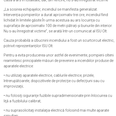
„La sosirea echipajelor, incendiul se manifesta generalizat.
Intervenția pompierilor a durat aproximativ trei ore, incendiul fiind
lichidat în limitele găsite.În urma acestuia au ars locuința cu
suprafața de aproximativ 100 de metri pătrați și bunurile din interior.
Nu s-au înregistrat victime”, se arată într-un comunicat al ISU Olt.
Cauza probabilă a izbucnirii incendiului a fost un scurtcircuit electric,
potrivit reprezentanților ISU Olt.
Pentru a evita producerea unor astfel de evenimente, pompierii olteni
reamintesc principalele măsuri de prevenire a incendiilor produse de
aparatele electrice:
• nu utilizaţi aparatele electrice, cablurile electrice, prizele,
întrerupătoarele, dispozitivele de protecţie cu defecţiuni sau cu
improvizaţii;
• nu folosiţi siguranţe fuzibile supradimensionate prin înlocuirea cu
liţă a fuzibilului calibrat;
• nu suprasolicitaţi instalaţia electrică folosind mai multe aparate
simultan;