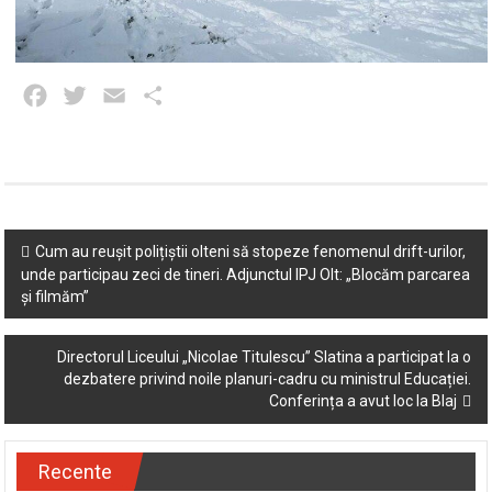
Facebook
Twitter
Email
Partajează
Post
Cum au reușit polițiștii olteni să stopeze fenomenul drift-urilor,
unde participau zeci de tineri. Adjunctul IPJ Olt: „Blocăm parcarea
navigation
și filmăm”
Directorul Liceului „Nicolae Titulescu” Slatina a participat la o
dezbatere privind noile planuri-cadru cu ministrul Educației.
Conferința a avut loc la Blaj