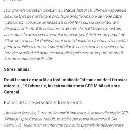
deraiat și au întrat în coliziune cu alt tren de marfă care circula din
sens opus.
„
Din primele cercetări, polițiștii au stabilit faptul că, ultimele vagoanele
ale unui tren de marfă care circula pe direcția Roșiorii de Vede către
Caracal, din cauze ce urmează a fi stabilite în cursul cercetării, ar fi
deraiat și ar fi intrat în coliziune cu alt tren de marfă care circulă din
sens opus.În urma evenimentului feroviar, șeful de tren, un bărbat de
60 de ani, a decedat.Polițiștii sunt la fața locului și efectuează cercetări
pentru stabilirea tuturor împrejurărilor în care a avut loc evenimentul
feroviar urmând a fi dispuse măsurile legale care se impun”, se arată
într-un comunicat al IPJ Olt
.
Stirea inițială:
Două trenuri de marfă au fost implicate într-un accident feroviar
miercuri, 19 februarie, la ieșirea din stația CFR Mihăești spre
Caracal.
Potrivit ISU Olt, o persoană ar fi încarcerată.
„Accident feroviar, 2 trenuri de marfă implicate, la ieșirea din stația CFR