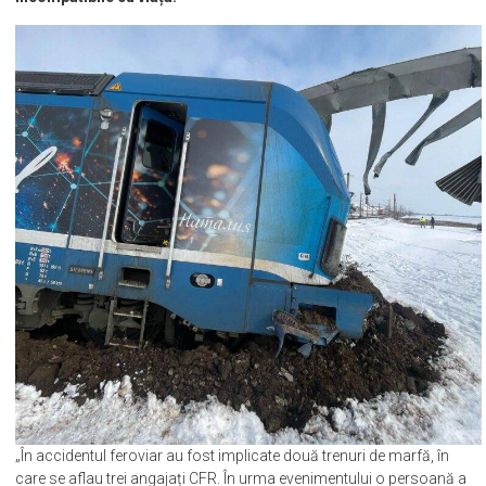
decedat,, într-una din locomotive. Acesta prezenta leziuni
incompatibile cu viața.