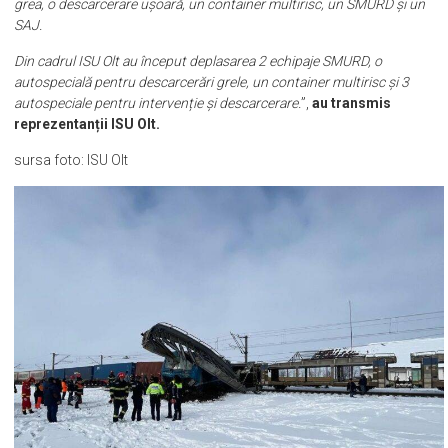
Mihăești spre Caracal, jud.Olt, posibil o persoană încarcerată. Din
cadrul ISU Teleorman se intervine cu o autospecială de descarcerare
grea, o descarcerare ușoară, un container multirisc, un SMURD și un
SAJ.
Din cadrul ISU Olt au început deplasarea 2 echipaje SMURD, o
autospecială pentru descarcerări grele, un container multirisc și 3
autospeciale pentru intervenție și descarcerare.
”,
au transmis
reprezentanții ISU Olt.
sursa foto: ISU Olt