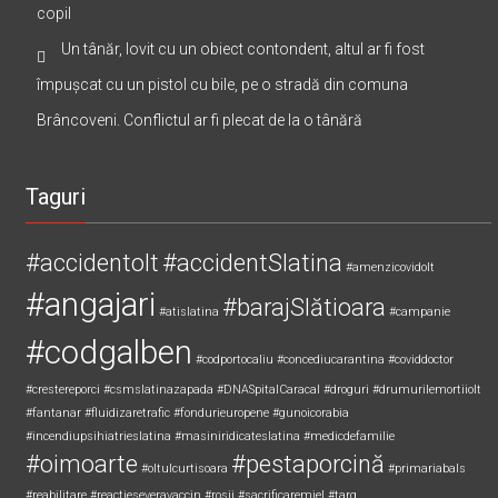
Cum organizezi o aniversare de un an memorabilă pentru
copil
Un tânăr, lovit cu un obiect contondent, altul ar fi fost
împușcat cu un pistol cu bile, pe o stradă din comuna
Brâncoveni. Conflictul ar fi plecat de la o tânără
Taguri
#accidentolt
#accidentSlatina
#amenzicovidolt
#angajari
#barajSlătioara
#atislatina
#campanie
#codgalben
#codportocaliu
#concediucarantina
#coviddoctor
#crestereporci
#csmslatinazapada
#DNASpitalCaracal
#droguri
#drumurilemortiiolt
#fantanar
#fluidizaretrafic
#fondurieuropene
#gunoicorabia
#incendiupsihiatrieslatina
#masiniridicateslatina
#medicdefamilie