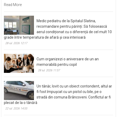
Facebook
Twitter
Email
Partajează
Read More
Medic pediatru de la Spitalul Slatina,
recomandare pentru părinți: Să folosească
aerul condiționat cu o diferență de cel mult 10
grade între temperatura de afară și cea interioară
28 iul. 2026 12:17
Cum organizezi o aniversare de un an
memorabilă pentru copil
28 iul. 2026 11:57
Un tânăr, lovit cu un obiect contondent, altul ar
fi fost împușcat cu un pistol cu bile, pe o
stradă din comuna Brâncoveni. Conflictul ar fi
plecat de la o tânără