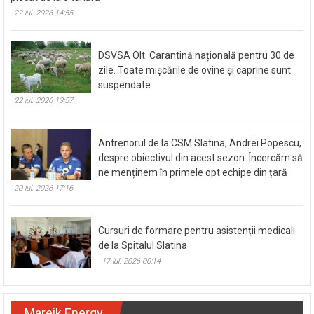
stradă din comuna Brâncoveni. Conflictul ar fi
plecat de la o tânără
22 iul. 2026 14:55
DSVSA Olt: Carantină națională pentru 30 de
zile. Toate mișcările de ovine și caprine sunt
suspendate
22 iul. 2026 13:57
Antrenorul de la CSM Slatina, Andrei Popescu,
despre obiectivul din acest sezon: Încercăm să
ne menținem în primele opt echipe din țară
20 iul. 2026 17:16
Cursuri de formare pentru asistenții medicali
de la Spitalul Slatina
17 iul. 2026 00:14