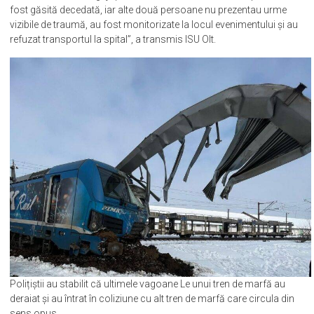
„În accidentul feroviar au fost implicate două trenuri de marfă, în
care se aflau trei angajați CFR. În urma evenimentului o persoană a
fost găsită decedată, iar alte două persoane nu prezentau urme
vizibile de traumă, au fost monitorizate la locul evenimentului și au
refuzat transportul la spital”, a transmis ISU Olt.
Polițiștii au stabilit că ultimele vagoane Le unui tren de marfă au