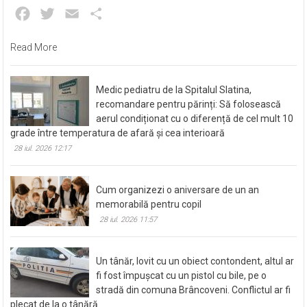
Un grav accident de circulație a avut loc în această noapte, 3
august, în jurul orei 01.20, când mașina condusă de un bărbat de
Facebook
Twitter
Email
Partajează
Read More
Medic pediatru de la Spitalul Slatina,
recomandare pentru părinți: Să folosească
aerul condiționat cu o diferență de cel mult 10
grade între temperatura de afară și cea interioară
28 iul. 2026 12:17
Cum organizezi o aniversare de un an
memorabilă pentru copil
28 iul. 2026 11:57
Un tânăr, lovit cu un obiect contondent, altul ar
fi fost împușcat cu un pistol cu bile, pe o