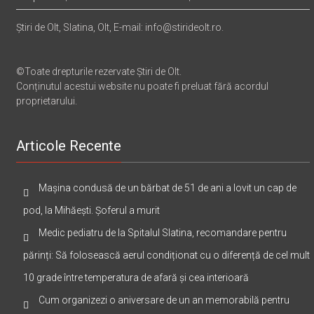
Despre noi
|
Politica de confidentialitate
|
Politica cookies
Știri de Olt, Slatina, Olt, E-mail: info@stirideolt.ro.
©Toate drepturile rezervate Știri de Olt.
Conținutul acestui website nu poate fi preluat fără acordul
proprietarului.
Articole Recente
Mașina condusă de un bărbat de 51 de ani a lovit un cap de
pod, la Mihăești. Șoferul a murit
Medic pediatru de la Spitalul Slatina, recomandare pentru
părinți: Să folosească aerul condiționat cu o diferență de cel mult
10 grade între temperatura de afară și cea interioară